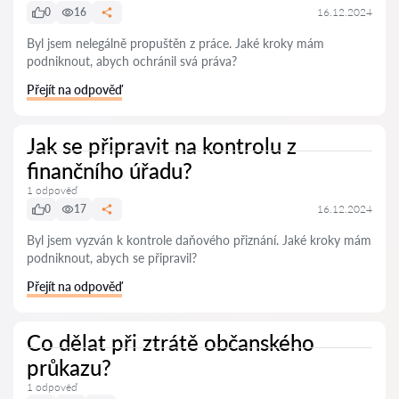
0
16
16.12.2024
Byl jsem nelegálně propuštěn z práce. Jaké kroky mám
podniknout, abych ochránil svá práva?
Přejít na odpověď
Jak se připravit na kontrolu z
finančního úřadu?
1 odpověď
0
17
16.12.2024
Byl jsem vyzván k kontrole daňového přiznání. Jaké kroky mám
podniknout, abych se připravil?
Přejít na odpověď
Co dělat při ztrátě občanského
průkazu?
1 odpověď