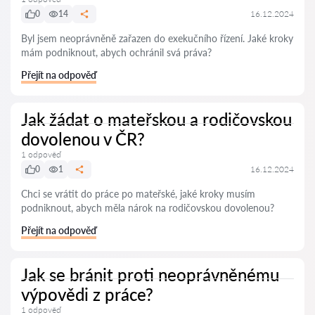
0
14
16.12.2024
Byl jsem neoprávněně zařazen do exekučního řízení. Jaké kroky
mám podniknout, abych ochránil svá práva?
Přejít na odpověď
Jak žádat o mateřskou a rodičovskou
dovolenou v ČR?
1 odpověď
0
1
16.12.2024
Chci se vrátit do práce po mateřské, jaké kroky musím
podniknout, abych měla nárok na rodičovskou dovolenou?
Přejít na odpověď
Jak se bránit proti neoprávněnému
výpovědi z práce?
1 odpověď