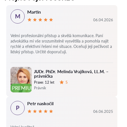
Martin
M
06.04.2026
Velmi profesionální přístup a skvělá komunikace. Paní
advokátka mi vše srozumitelně vysvětlila a pomohla najít
rychlé a efektivní řešení mé situace. Oceňuji její pečlivost a
lidský přístup. Určitě doporučuji.
JUDr. PhDr. Melinda Vrajíková, LL.M. –
právnička
Praxe:
12 let
5
Hodnocení:
PREMIUM
Právník
Petr naskočil
P
06.06.2025