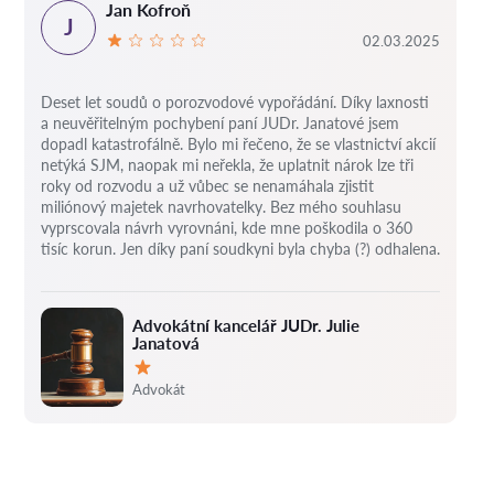
Jan Kofroň
J
02.03.2025
Deset let soudů o porozvodové vypořádání.
Díky laxnosti
a neuvěřitelným pochybení paní JUDr. Janatové jsem
dopadl katastrofálně.
Bylo mi řečeno, že se vlastnictví akcií
netýká SJM, naopak mi neřekla, že uplatnit nárok lze tři
roky od rozvodu a už vůbec se nenamáhala zjistit
miliónový majetek navrhovatelky.
Bez mého souhlasu
vyprscovala návrh vyrovnáni, kde mne poškodila o 360
tisíc korun.
Jen díky paní soudkyni byla chyba (?) odhalena.
Advokátní kancelář JUDr. Julie
Janatová
Hodnocení:
Advokát