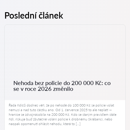
Poslední článek
Nehoda bez policie do 200 000 Kč: co
se v roce 2026 změnilo
Řada řidičů dodnes věří, že po nehodě do 100 000 Kč se policie volat
nemusí a nad tuto částku ano. Od 1. července 2025 to ale neplatí —
hranice se zdvojnásobila na 200 000 Kč. Kdo se starým pravidlem stále
řídí, riskuje buď zbytečné volání policie k drobnému škrábanci, nebo
naopak opomenutí ohlásit nehodu, která to […]