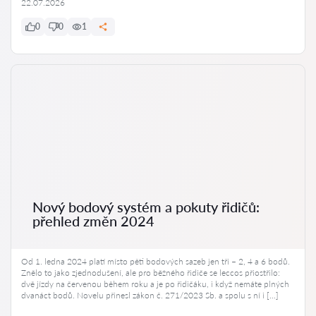
22.07.2026
0
0
1
Nový bodový systém a pokuty řidičů:
přehled změn 2024
Od 1. ledna 2024 platí místo pěti bodových sazeb jen tři – 2, 4 a 6 bodů.
Znělo to jako zjednodušení, ale pro běžného řidiče se leccos přiostřilo:
dvě jízdy na červenou během roku a je po řidičáku, i když nemáte plných
dvanáct bodů. Novelu přinesl zákon č. 271/2023 Sb. a spolu s ní i […]