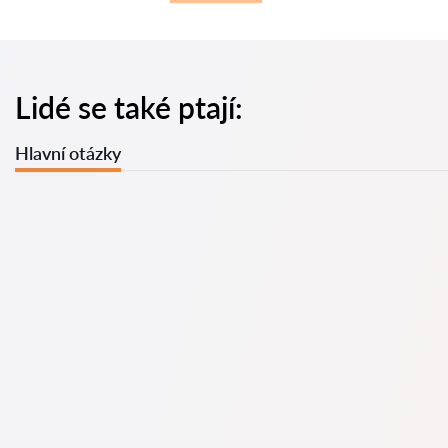
Lidé se také ptají:
Hlavní otázky
U nás najdete seznam nejlepších právníků v s kompletními
informacemi. Ceny, recenze, telefonní číslo a adresa.
Na naší službě najdete skutečné recenze právníků,