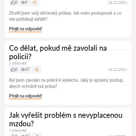
0
9
16.12.2024
Ztratil jsem svůj občanský průkaz. Jak mám postupovat a co
vše potřebuji zařídit?
Přejít na odpověď
Co dělat, pokud mě zavolali na
policii?
1 odpověď
0
27
16.12.2024
Byl jsem zavolán na policii k výslechu. Jaký je správný postup,
abych ochránil svá práva?
Přejít na odpověď
Jak vyřešit problém s nevyplacenou
mzdou?
1 odpověď