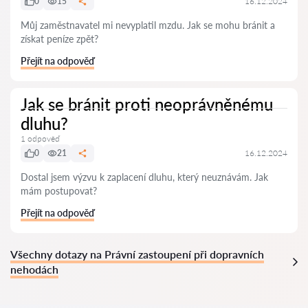
0
15
16.12.2024
Můj zaměstnavatel mi nevyplatil mzdu. Jak se mohu bránit a
získat peníze zpět?
Přejít na odpověď
Jak se bránit proti neoprávněnému
dluhu?
1 odpověď
0
21
16.12.2024
Dostal jsem výzvu k zaplacení dluhu, který neuznávám. Jak
mám postupovat?
Přejít na odpověď
Všechny dotazy na Právní zastoupení při dopravních
nehodách