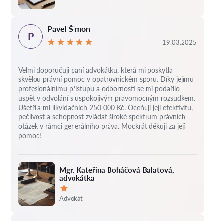
Pavel Šimon
P
19.03.2025
Velmi doporučuji paní advokátku, která mi poskytla
skvělou právní pomoc v opatrovnickém sporu. Díky jejímu
profesionálnímu přístupu a odbornosti se mi podařilo
uspět v odvolání s uspokojivým pravomocným rozsudkem.
Ušetřila mi likvidačních 250 000 Kč. Oceňuji její efektivitu,
pečlivost a schopnost zvládat široké spektrum právních
otázek v rámci generálního práva. Mockrát děkuji za její
pomoc!
Mgr. Kateřina Boháčová Balatová,
advokátka
Hodnocení:
Advokát