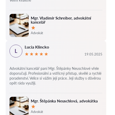
Velmi kvalitně
Mgr. Vladimír Schreiber, advokátní
kancelář
Hodnocení:
Advokát
Lucia Klincko
L
19.05.2025
Advokátní kancelář paní Mgr. Štěpánky Neuschlové vřele
doporučuji. Profesionální a vstřícný přístup, skvělé a rychlé
poradenství. Velice si vážím její práce. Její služby s důvěrou
opět ráda využiji.
Mgr. Štěpánka Neuschlová, advokátka
Hodnocení:
Advokát