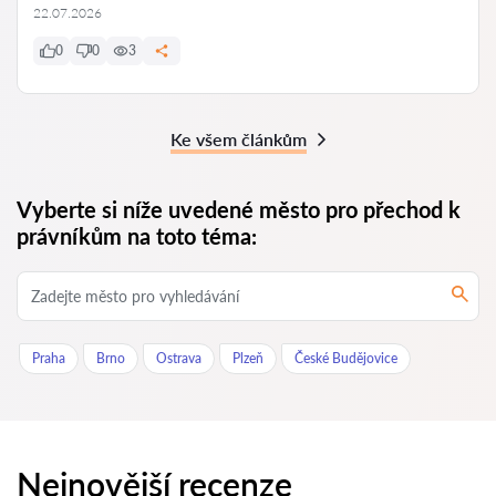
22.07.2026
0
0
3
Ke všem článkům
Vyberte si níže uvedené město pro přechod k
právníkům na toto téma:
Praha
Brno
Ostrava
Plzeň
České Budějovice
Nejnovější recenze