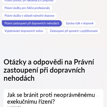
Právní pomoc při reklamacích přepravy
Právní služby pro řidiče profesionály
Právní služby v oblasti námořní dopravy
Právní zastoupení při dopravních nehodách
Správa rizik v dopravě
Vyjednávání dopravních smluv
Zastoupení při sporech s pojišťovnami
Otázky a odpovědi na Právní
zastoupení při dopravních
nehodách
Jak se bránit proti neoprávněnému
exekučnímu řízení?
1 odpověď