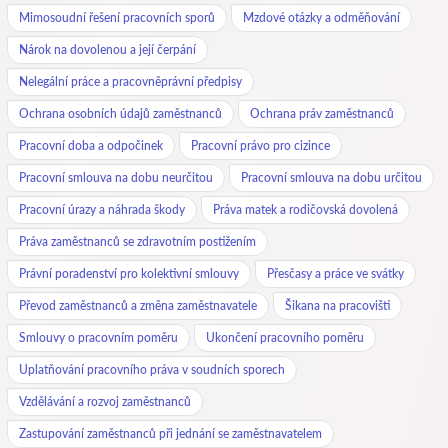
Mimosoudní řešení pracovních sporů
Mzdové otázky a odměňování
Nárok na dovolenou a její čerpání
Nelegální práce a pracovněprávní předpisy
Ochrana osobních údajů zaměstnanců
Ochrana práv zaměstnanců
Pracovní doba a odpočinek
Pracovní právo pro cizince
Pracovní smlouva na dobu neurčitou
Pracovní smlouva na dobu určitou
Pracovní úrazy a náhrada škody
Práva matek a rodičovská dovolená
Práva zaměstnanců se zdravotním postižením
Právní poradenství pro kolektivní smlouvy
Přesčasy a práce ve svátky
Převod zaměstnanců a změna zaměstnavatele
Šikana na pracovišti
Smlouvy o pracovním poměru
Ukončení pracovního poměru
Uplatňování pracovního práva v soudních sporech
Vzdělávání a rozvoj zaměstnanců
Zastupování zaměstnanců při jednání se zaměstnavatelem