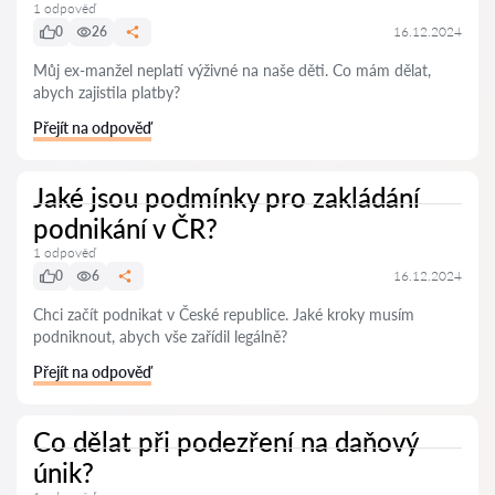
1 odpověď
0
26
16.12.2024
Můj ex-manžel neplatí výživné na naše děti. Co mám dělat,
abych zajistila platby?
Přejít na odpověď
Jaké jsou podmínky pro zakládání
podnikání v ČR?
1 odpověď
0
6
16.12.2024
Chci začít podnikat v České republice. Jaké kroky musím
podniknout, abych vše zařídil legálně?
Přejít na odpověď
Co dělat při podezření na daňový
únik?