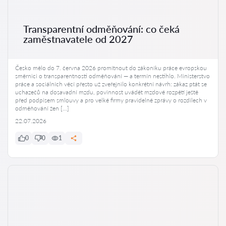
Transparentní odměňování: co čeká
zaměstnavatele od 2027
Česko mělo do 7. června 2026 promítnout do zákoníku práce evropskou
směrnici o transparentnosti odměňování — a termín nestihlo. Ministerstvo
práce a sociálních věcí přesto už zveřejnilo konkrétní návrh: zákaz ptát se
uchazečů na dosavadní mzdu, povinnost uvádět mzdové rozpětí ještě
před podpisem smlouvy a pro velké firmy pravidelné zprávy o rozdílech v
odměňování žen […]
22.07.2026
0
0
1