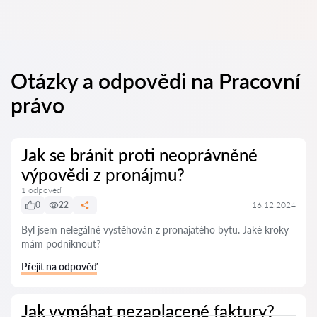
Otázky a odpovědi na Pracovní
právo
Jak se bránit proti neoprávněné
výpovědi z pronájmu?
1 odpověď
0
22
16.12.2024
Byl jsem nelegálně vystěhován z pronajatého bytu. Jaké kroky
mám podniknout?
Přejít na odpověď
Jak vymáhat nezaplacené faktury?