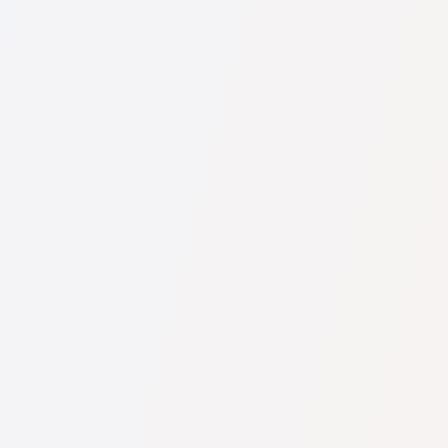
U nás najdete seznam nejlepších právníků v s kompletními
informacemi. Ceny, recenze, telefonní číslo a adresa.
Na naší službě najdete skutečné recenze právníků,
neodstraňujeme negativní recenze a není možné je uměle
navýšit.
Konzultace právníků v začíná od 1400 CZK a výše (ceny se
mohou lišit podle složitosti otázky a formy odpovědi).
Nejprve formulujte svou otázku jasně a stručně a zkuste ji
položit. Pokud není složitá a lze na ni rychle odpovědět,