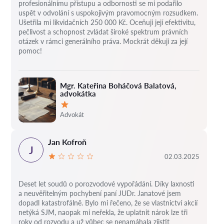
profesionálnímu přístupu a odbornosti se mi podařilo
uspět v odvolání s uspokojivým pravomocným rozsudkem.
Ušetřila mi likvidačních 250 000 Kč. Oceňuji její efektivitu,
pečlivost a schopnost zvládat široké spektrum právních
otázek v rámci generálního práva. Mockrát děkuji za její
pomoc!
Mgr. Kateřina Boháčová Balatová,
advokátka
Hodnocení:
Advokát
Jan Kofroň
J
02.03.2025
Deset let soudů o porozvodové vypořádání.
Díky laxnosti
a neuvěřitelným pochybení paní JUDr. Janatové jsem
dopadl katastrofálně.
Bylo mi řečeno, že se vlastnictví akcií
netýká SJM, naopak mi neřekla, že uplatnit nárok lze tři
roky od rozvodu a už vůbec se nenamáhala zjistit