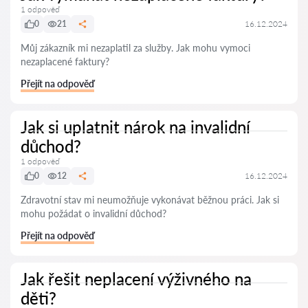
1 odpověď
0
21
16.12.2024
Můj zákazník mi nezaplatil za služby. Jak mohu vymoci
nezaplacené faktury?
Přejít na odpověď
Jak si uplatnit nárok na invalidní
důchod?
1 odpověď
0
12
16.12.2024
Zdravotní stav mi neumožňuje vykonávat běžnou práci. Jak si
mohu požádat o invalidní důchod?
Přejít na odpověď
Jak řešit neplacení výživného na
děti?