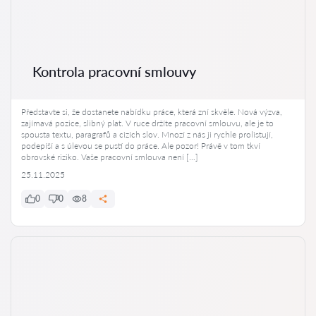
Kontrola pracovní smlouvy
Představte si, že dostanete nabídku práce, která zní skvěle. Nová výzva,
zajímavá pozice, slibný plat. V ruce držíte pracovní smlouvu, ale je to
spousta textu, paragrafů a cizích slov. Mnozí z nás ji rychle prolistují,
podepíší a s úlevou se pustí do práce. Ale pozor! Právě v tom tkví
obrovské riziko. Vaše pracovní smlouva není […]
25.11.2025
0
0
8