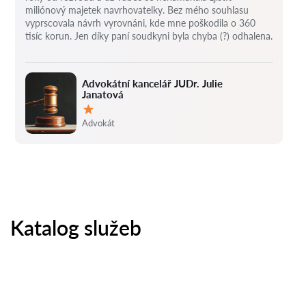
miliónový majetek navrhovatelky.
Bez mého souhlasu
vyprscovala návrh vyrovnáni, kde mne poškodila o 360
tisíc korun.
Jen díky paní soudkyni byla chyba (?) odhalena.
Advokátní kancelář JUDr. Julie
Janatová
Hodnocení:
Advokát
Katalog služeb