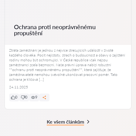
Ochrana proti neoprávněnému
propuštění
Ztráta zaměstnání je jednou z nejvíce stresujících událostí v životě
každého člověka. Pocit nejistoty, strach o budoucnost a obavy o zajištění
rodiny mohou být ochromující. V České republice však nejsou
zaměstnanci zcela bezmocní. Naše právní úprava nabízí robustní
**ochranu proti neoprávněnému propuštění**, která zajišťuje, že
zaměstnavatelé nemohou svévolně ukončovat pracovní poměr. Tato
ochrana je klíčová […]
24.11.2025
0
0
9
Ke všem článkům