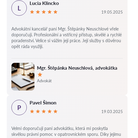
Lucia Klincko
L
19.05.2025
Advokátní kancelář paní Mgr. Štěpánky Neuschlové vřele
doporučuji. Profesionální a vstřícný přístup, skvělé a rychlé
poradenství. Velice si vážím její práce. Její služby s důvěrou
opět ráda využiji.
Mgr. Štěpánka Neuschlová, advokátka
Hodnocení:
Advokát
Pavel Šimon
P
19.03.2025
Velmi doporučuji paní advokátku, která mi poskytla
skvělou právní pomoc v opatrovnickém sporu. Díky jejímu