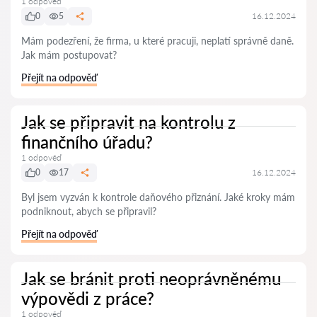
1 odpověď
0
5
16.12.2024
Mám podezření, že firma, u které pracuji, neplatí správně daně.
Jak mám postupovat?
Přejít na odpověď
Jak se připravit na kontrolu z
finančního úřadu?
1 odpověď
0
17
16.12.2024
Byl jsem vyzván k kontrole daňového přiznání. Jaké kroky mám
podniknout, abych se připravil?
Přejít na odpověď
Jak se bránit proti neoprávněnému
výpovědi z práce?
1 odpověď