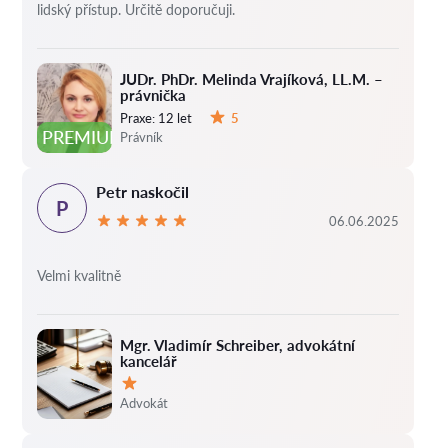
lidský přístup. Určitě doporučuji.
JUDr. PhDr. Melinda Vrajíková, LL.M. –
právnička
Praxe:
12 let
5
Hodnocení:
PREMIUM
Právník
Petr naskočil
P
06.06.2025
Velmi kvalitně
Mgr. Vladimír Schreiber, advokátní
kancelář
Hodnocení:
Advokát