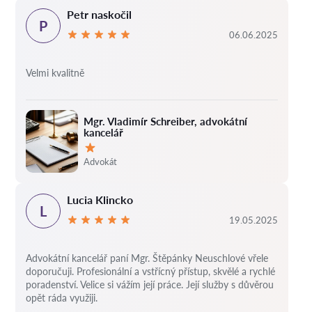
Petr naskočil
P
06.06.2025
Velmi kvalitně
Mgr. Vladimír Schreiber, advokátní
kancelář
Hodnocení:
Advokát
Lucia Klincko
L
19.05.2025
Advokátní kancelář paní Mgr. Štěpánky Neuschlové vřele
doporučuji. Profesionální a vstřícný přístup, skvělé a rychlé
poradenství. Velice si vážím její práce. Její služby s důvěrou
opět ráda využiji.