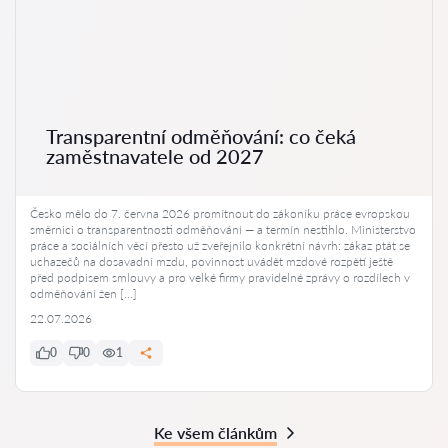
Transparentní odměňování: co čeká
zaměstnavatele od 2027
Česko mělo do 7. června 2026 promítnout do zákoníku práce evropskou
směrnici o transparentnosti odměňování — a termín nestihlo. Ministerstvo
práce a sociálních věcí přesto už zveřejnilo konkrétní návrh: zákaz ptát se
uchazečů na dosavadní mzdu, povinnost uvádět mzdové rozpětí ještě
před podpisem smlouvy a pro velké firmy pravidelné zprávy o rozdílech v
odměňování žen […]
22.07.2026
0
0
1
Ke všem článkům