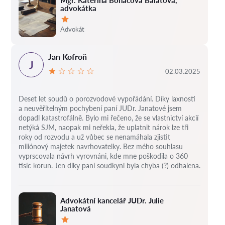
Mgr. Kateřina Boháčová Balatová,
advokátka
Hodnocení:
Advokát
Jan Kofroň
J
02.03.2025
Deset let soudů o porozvodové vypořádání.
Díky laxnosti
a neuvěřitelným pochybení paní JUDr. Janatové jsem
dopadl katastrofálně.
Bylo mi řečeno, že se vlastnictví akcií
netýká SJM, naopak mi neřekla, že uplatnit nárok lze tři
roky od rozvodu a už vůbec se nenamáhala zjistit
miliónový majetek navrhovatelky.
Bez mého souhlasu
vyprscovala návrh vyrovnáni, kde mne poškodila o 360
tisíc korun.
Jen díky paní soudkyni byla chyba (?) odhalena.
Advokátní kancelář JUDr. Julie
Janatová