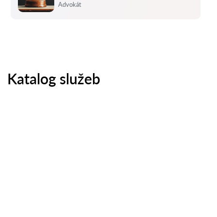
Hodnocení:
Advokát
Katalog služeb