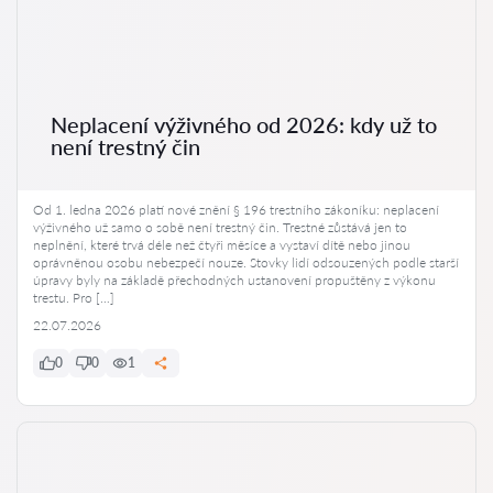
Neplacení výživného od 2026: kdy už to
není trestný čin
Od 1. ledna 2026 platí nové znění § 196 trestního zákoníku: neplacení
výživného už samo o sobě není trestný čin. Trestné zůstává jen to
neplnění, které trvá déle než čtyři měsíce a vystaví dítě nebo jinou
oprávněnou osobu nebezpečí nouze. Stovky lidí odsouzených podle starší
úpravy byly na základě přechodných ustanovení propuštěny z výkonu
trestu. Pro […]
22.07.2026
0
0
1