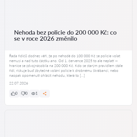
Nehoda bez policie do 200 000 Kč: co
se v roce 2026 změnilo
Řada řidičů dodnes věří, že po nehodě do 100 000 Kč se policie volat
nemusí a nad tuto částku ano. Od 1. července 2025 to ale neplatí —
hranice se zdvojnásobila na 200 000 Kč. Kdo se starým pravidlem stále
řídí, riskuje buď zbytečné volání policie k drobnému škrábanci, nebo
naopak opomenutí ohlásit nehodu, která to […]
22.07.2026
0
0
1