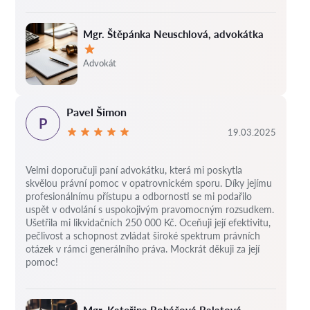
Mgr. Štěpánka Neuschlová, advokátka
Hodnocení:
Advokát
Pavel Šimon
P
19.03.2025
Velmi doporučuji paní advokátku, která mi poskytla
skvělou právní pomoc v opatrovnickém sporu. Díky jejímu
profesionálnímu přístupu a odbornosti se mi podařilo
uspět v odvolání s uspokojivým pravomocným rozsudkem.
Ušetřila mi likvidačních 250 000 Kč. Oceňuji její efektivitu,
pečlivost a schopnost zvládat široké spektrum právních
otázek v rámci generálního práva. Mockrát děkuji za její
pomoc!