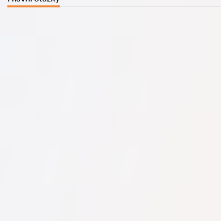
U nás najdete seznam nejlepších právníků v s kompletními
informacemi. Ceny, recenze, telefonní číslo a adresa.
Na naší službě najdete skutečné recenze právníků,
neodstraňujeme negativní recenze a není možné je uměle
navýšit.
Konzultace právníků v začíná od 1400 CZK a výše (ceny se
mohou lišit podle složitosti otázky a formy odpovědi).
Nejprve formulujte svou otázku jasně a stručně a zkuste ji