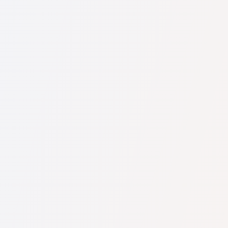
U nás najdete seznam nejlepších právníků v s kompletními
informacemi. Ceny, recenze, telefonní číslo a adresa.
Na naší službě najdete skutečné recenze právníků,
neodstraňujeme negativní recenze a není možné je uměle
navýšit.
Konzultace právníků v začíná od 1400 CZK a výše (ceny se
mohou lišit podle složitosti otázky a formy odpovědi).
Nejprve formulujte svou otázku jasně a stručně a zkuste ji
položit. Pokud není složitá a lze na ni rychle odpovědět,
právníci na ni často odpovídají zdarma. Právo určit cenu
konzultace však zůstává na právníkovi.
To lze provést na české službě pro vyhledávání právníků
Pravnici-cz.com zcela zdarma. Je důležité vědět, že pohodlné