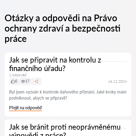
Otázky a odpovědi na Právo
ochrany zdraví a bezpečnosti
práce
Jak se připravit na kontrolu z
finančního úřadu?
1 odpověď
0
17
16.12.2024
Byl jsem vyzván k kontrole daňového přiznání. Jaké kroky mám
podniknout, abych se připravil?
Přejít na odpověď
Jak se bránit proti neoprávněnému
výpovědi z práce?