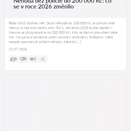
Nehoda bez policie do 200 000 Kč: co
se v roce 2026 změnilo
Řada řidičů dodnes věří, že po nehodě do 100 000 Kč se policie volat
nemusí a nad tuto částku ano. Od 1. července 2025 to ale neplatí —
hranice se zdvojnásobila na 200 000 Kč. Kdo se starým pravidlem stále
řídí, riskuje buď zbytečné volání policie k drobnému škrábanci, nebo
naopak opomenutí ohlásit nehodu, která to […]
22.07.2026
0
0
1