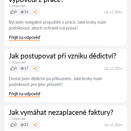
1 odpověď
0
16
16.12.2024
Byl jsem nelegálně propuštěn z práce. Jaké kroky mám
podniknout, abych ochránil svá práva?
Přejít na odpověď
Jak postupovat při vzniku dědictví?
1 odpověď
0
17
16.12.2024
Dostal jsem dědictví po příbuzném. Jaké kroky mám
podniknout pro jeho převzetí?
Přejít na odpověď
Jak vymáhat nezaplacené faktury?
1 odpověď
0
21
16.12.2024