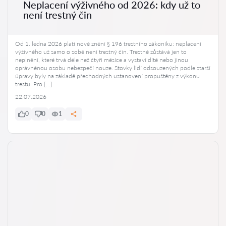
Neplacení výživného od 2026: kdy už to
není trestný čin
Od 1. ledna 2026 platí nové znění § 196 trestního zákoníku: neplacení
výživného už samo o sobě není trestný čin. Trestné zůstává jen to
neplnění, které trvá déle než čtyři měsíce a vystaví dítě nebo jinou
oprávněnou osobu nebezpečí nouze. Stovky lidí odsouzených podle starší
úpravy byly na základě přechodných ustanovení propuštěny z výkonu
trestu. Pro […]
22.07.2026
0
0
1