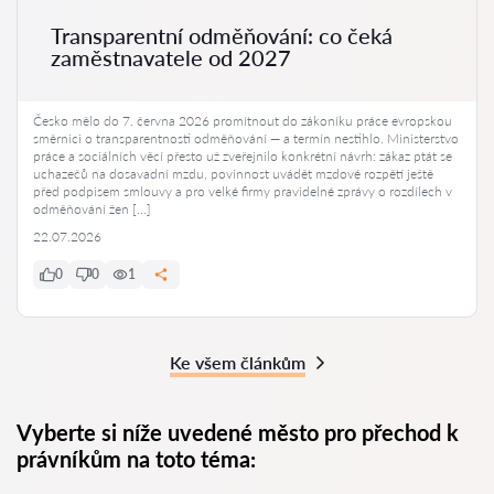
Transparentní odměňování: co čeká
zaměstnavatele od 2027
Česko mělo do 7. června 2026 promítnout do zákoníku práce evropskou
směrnici o transparentnosti odměňování — a termín nestihlo. Ministerstvo
práce a sociálních věcí přesto už zveřejnilo konkrétní návrh: zákaz ptát se
uchazečů na dosavadní mzdu, povinnost uvádět mzdové rozpětí ještě
před podpisem smlouvy a pro velké firmy pravidelné zprávy o rozdílech v
odměňování žen […]
22.07.2026
0
0
1
Ke všem článkům
Vyberte si níže uvedené město pro přechod k
právníkům na toto téma: