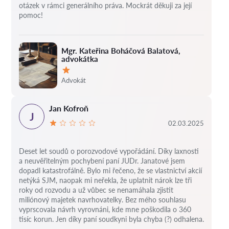
otázek v rámci generálního práva. Mockrát děkuji za její
pomoc!
Mgr. Kateřina Boháčová Balatová,
advokátka
Hodnocení:
Advokát
Jan Kofroň
J
02.03.2025
Deset let soudů o porozvodové vypořádání.
Díky laxnosti
a neuvěřitelným pochybení paní JUDr. Janatové jsem
dopadl katastrofálně.
Bylo mi řečeno, že se vlastnictví akcií
netýká SJM, naopak mi neřekla, že uplatnit nárok lze tři
roky od rozvodu a už vůbec se nenamáhala zjistit
miliónový majetek navrhovatelky.
Bez mého souhlasu
vyprscovala návrh vyrovnáni, kde mne poškodila o 360
tisíc korun.
Jen díky paní soudkyni byla chyba (?) odhalena.