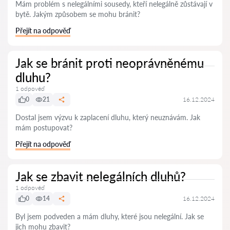
Mám problém s nelegálními sousedy, kteří nelegálně zůstávají v
bytě. Jakým způsobem se mohu bránit?
Přejít na odpověď
Jak se bránit proti neoprávněnému
dluhu?
1 odpověď
0
21
16.12.2024
Dostal jsem výzvu k zaplacení dluhu, který neuznávám. Jak
mám postupovat?
Přejít na odpověď
Jak se zbavit nelegálních dluhů?
1 odpověď
0
14
16.12.2024
Byl jsem podveden a mám dluhy, které jsou nelegální. Jak se
jich mohu zbavit?