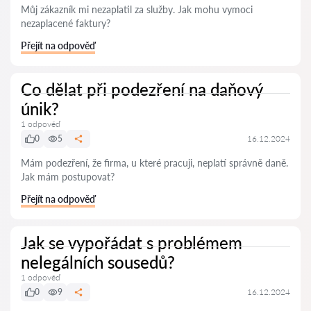
Můj zákazník mi nezaplatil za služby. Jak mohu vymoci
nezaplacené faktury?
Přejít na odpověď
Co dělat při podezření na daňový
únik?
1 odpověď
0
5
16.12.2024
Mám podezření, že firma, u které pracuji, neplatí správně daně.
Jak mám postupovat?
Přejít na odpověď
Jak se vypořádat s problémem
nelegálních sousedů?
1 odpověď
0
9
16.12.2024