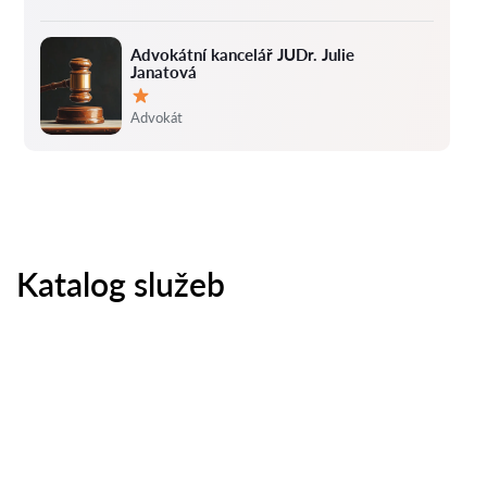
Advokátní kancelář JUDr. Julie
Janatová
Hodnocení:
Advokát
Katalog služeb