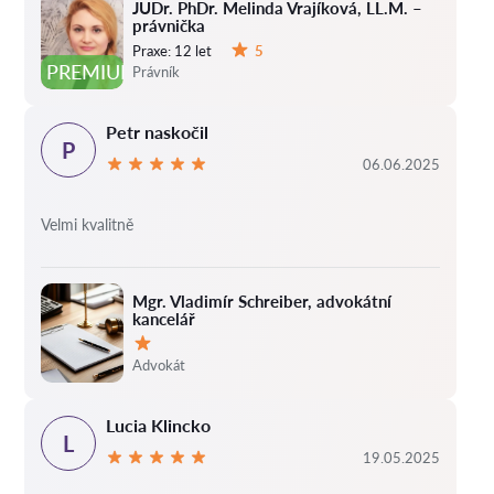
JUDr. PhDr. Melinda Vrajíková, LL.M. –
právnička
Praxe:
12 let
5
Hodnocení:
PREMIUM
Právník
Petr naskočil
P
06.06.2025
Velmi kvalitně
Mgr. Vladimír Schreiber, advokátní
kancelář
Hodnocení:
Advokát
Lucia Klincko
L
19.05.2025