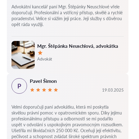
Advokátní kancelář paní Mgr. Štěpánky Neuschlové vřele
doporučuji. Profesionální a vstřícný přístup, skvělé a rychlé
poradenství. Velice si vážím její práce. Její služby s důvěrou
opět ráda využiji.
Mgr. Štěpánka Neuschlová, advokátka
Hodnocení:
Advokát
Pavel Šimon
P
19.03.2025
Velmi doporučuji paní advokátku, která mi poskytla
skvělou právní pomoc v opatrovnickém sporu. Díky jejímu
profesionálnímu přístupu a odbornosti se mi podařilo
uspět v odvolání s uspokojivým pravomocným rozsudkem.
Ušetřila mi likvidačních 250 000 Kč. Oceňuji její efektivitu,
pečlivost a schopnost zvládat široké spektrum právních