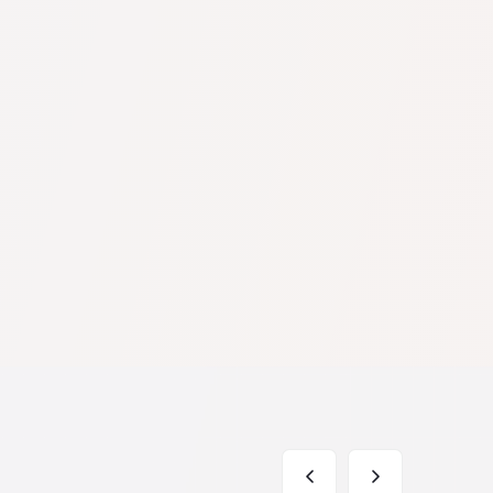
í a spojení se
berte si
řevážně na
pod.
ní pomoc
ře – případ je
oudní