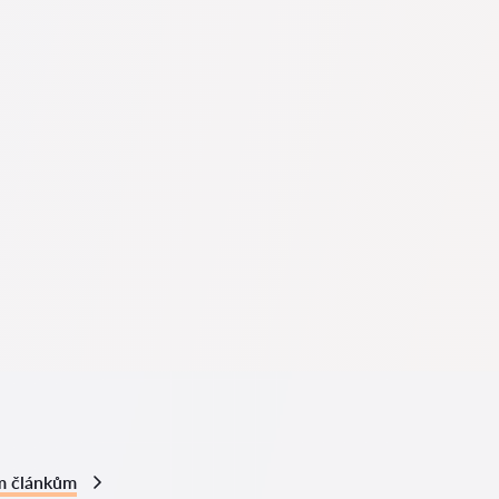
ů Pravnici-cz.com zcela zdarma. Je důležité vědět, že pohodlné vyhledáván
otných specialistů mohou být zpoplatněny.
 složitosti případu. Průměrná cena služeb právníka začíná od 1400 CZK. Vy
í ukázky provedených prací!
ost právníka je na rozdíl od advokáta omezená. Právník se specializuje p
spory, vymáhání pohledávek, příprava smluv, bytové a pozemkové spory a
 navštívit právníka ve chvíli, kdy čelí složitým problémům. Na profesionál
ž řeší u soudu nebo na úřadě a neprobíhá tak, jak by si přáli. Nebo ještě hů
ním právníka a vyřešit problém včas, dokud je to ještě možné.
ní právníka ohledně možných kroků. Rozlišují se dva druhy konzultací – s
nkrétní pomoc závisí na situaci a přání klienta.
m článkům