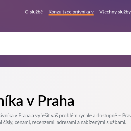
O službě
Konzultace právníka v
Všechny služby
níka v Praha
vníka v Praha a vyřešit váš problém rychle a dostupně – Pr
 čísly, cenami, recenzemi, adresami a nabízenými službami.