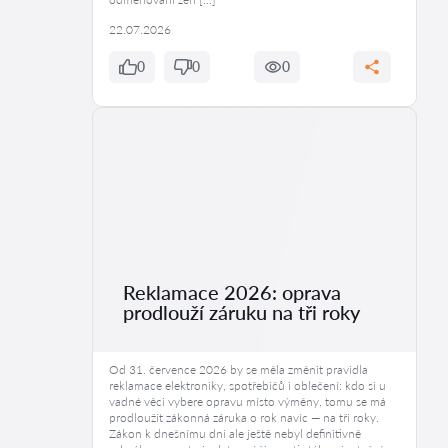
22.07.2026
0
0
0
Reklamace 2026: oprava
prodlouží záruku na tři roky
Od 31. července 2026 by se měla změnit pravidla
reklamace elektroniky, spotřebičů i oblečení: kdo si u
vadné věci vybere opravu místo výměny, tomu se má
prodloužit zákonná záruka o rok navíc — na tři roky.
Zákon k dnešnímu dni ale ještě nebyl definitivně