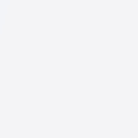
U nás najdete seznam nejlepších právníků v s kompletní
Na naší službě najdete skutečné recenze právníků, neo
Konzultace právníků v začíná od 1400 CZK a výše (ceny
Nejprve formulujte svou otázku jasně a stručně a zkuste 
odpovídají zdarma. Právo určit cenu konzultace však zů