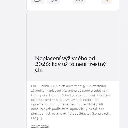
Neplacení výživného od
2026: kdy už to není trestný
čin
Od 1. ledna 2026 platí nové znění § 196 trestního
zákoníku: neplacení výživného už samo o sobě není
trestný čin. Trestné zůstává jen to neplnění, které trvá
déle než čtyři měsíce a vystaví dítě nebo jinou
oprávněnou osobu nebezpečí nouze. Stovky lidí
odsouzených podle starší úpravy byly na základě
přechodných ustanovení propuštěny z výkonu trestu.
Pro […]
22.07.2026