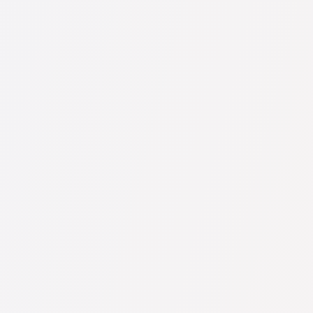
mi informacemi. Ceny, recenze, telefonní číslo a adresa.
dstraňujeme negativní recenze a není možné je uměle navýšit.
 se mohou lišit podle složitosti otázky a formy odpovědi).
ji položit. Pokud není složitá a lze na ni rychle odpovědět, právníci na ni
stává na právníkovi.