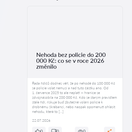
Nehoda bez policie do 200
000 Kč: co se v roce 2026
změnilo
Řada řidičů dodnes věří, že po nehodě do 100 000 Kč
se policie volat nemusí a nad tuto částku ano. Od
1. července 2025 to ale neplatí — hranice se
zdvojnásobila na 200 000 Kč. Kdo se starým pravidlem
stále řídí, riskuje buď zbytečné volání policie k
drobnému škrábanci, nebo naopak opomenutí ohlásit
nehodu, která to […]
22.07.2026
0
0
0