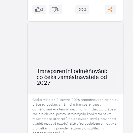
0
0
0
Transparentní odměňování:
co čeká zaměstnavatele od
2027
Česko mělo do 7. června 2026 promítnout do zákoníku
práce evropskou směrnici o transparentnosti
odměňování — a termín nestihlo. Ministerstvo práce a
sociálních věcí přesto už zveřejnilo konkrétní návrh:
zákaz ptát se uchazečů na dosavadní mzdu, povinnost
uvádět mzdové rozpětí ještě před podpisem smlouvy a
pro velké firmy pravidelné zprávy o rozdílech v
odměňování žen […]