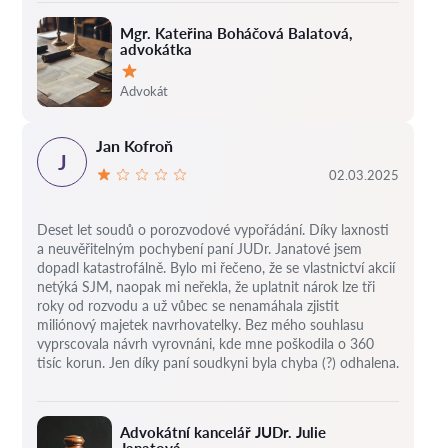
Mgr. Kateřina Boháčová Balatová,
advokátka
Hodnocení:
Advokát
Jan Kofroň
J
02.03.2025
Deset let soudů o porozvodové vypořádání.
Díky laxnosti
a neuvěřitelným pochybení paní JUDr. Janatové jsem
dopadl katastrofálně.
Bylo mi řečeno, že se vlastnictví akcií
netýká SJM, naopak mi neřekla, že uplatnit nárok lze tři
roky od rozvodu a už vůbec se nenamáhala zjistit
miliónový majetek navrhovatelky.
Bez mého souhlasu
vyprscovala návrh vyrovnáni, kde mne poškodila o 360
tisíc korun.
Jen díky paní soudkyni byla chyba (?) odhalena.
Advokátní kancelář JUDr. Julie