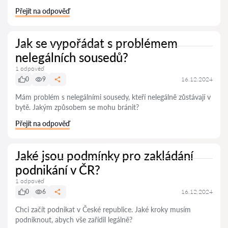
Přejít na odpověď
Jak se vypořádat s problémem
nelegálních sousedů?
1 odpověď
0
9
16.12.2024
Mám problém s nelegálními sousedy, kteří nelegálně zůstávají v
bytě. Jakým způsobem se mohu bránit?
Přejít na odpověď
Jaké jsou podmínky pro zakládání
podnikání v ČR?
1 odpověď
0
6
16.12.2024
Chci začít podnikat v České republice. Jaké kroky musím
podniknout, abych vše zařídil legálně?