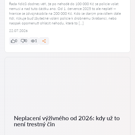
Řada řidičů dodnes věří, že po nehodě do 100 000 Kč se policie volat
nemusí a nad tuto částku ano. Od 1. července 2025 to ale neplatí —
hranice se zdvojnásobila na 200 000 Kč. Kdo se starým pravidlem stále
řídí, riskuje buď zbytečné volání policie k drobnému škrábanci, nebo
naopak opomenutí ohlásit nehodu, která to […]
22.07.2026
0
0
1
Neplacení výživného od 2026: kdy už to
není trestný čin