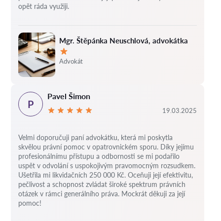
opět ráda využiji.
Mgr. Štěpánka Neuschlová, advokátka
Hodnocení:
Advokát
Pavel Šimon
P
19.03.2025
Velmi doporučuji paní advokátku, která mi poskytla
skvělou právní pomoc v opatrovnickém sporu. Díky jejímu
profesionálnímu přístupu a odbornosti se mi podařilo
uspět v odvolání s uspokojivým pravomocným rozsudkem.
Ušetřila mi likvidačních 250 000 Kč. Oceňuji její efektivitu,
pečlivost a schopnost zvládat široké spektrum právních
otázek v rámci generálního práva. Mockrát děkuji za její
pomoc!