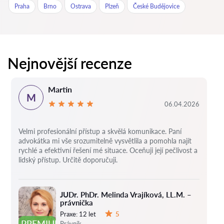
Praha
Brno
Ostrava
Plzeň
České Budějovice
Nejnovější recenze
Martin
M
06.04.2026
Velmi profesionální přístup a skvělá komunikace. Paní
advokátka mi vše srozumitelně vysvětlila a pomohla najít
rychlé a efektivní řešení mé situace. Oceňuji její pečlivost a
lidský přístup. Určitě doporučuji.
JUDr. PhDr. Melinda Vrajíková, LL.M. –
právnička
Praxe:
12 let
5
Hodnocení:
PREMIUM
Právník