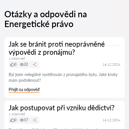
Otázky a odpovědi na
Energetické právo
Jak se bránit proti neoprávněné
výpovědi z pronájmu?
1 odpověď
0
22
16.12.2024
Byl jsem nelegálně vystěhován z pronajatého bytu. Jaké kroky
mám podniknout?
Přejít na odpověď
Jak postupovat při vzniku dědictví?
1 odpověď
0
17
16.12.2024