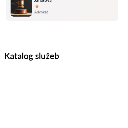
Janatová
Hodnocení:
Advokát
Katalog služeb