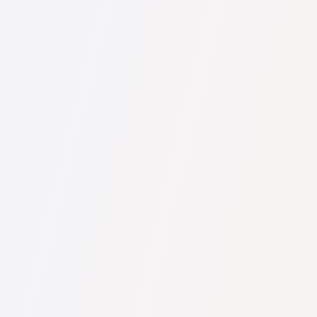
U nás najdete seznam nejlepších právníků v s kompletními
informacemi. Ceny, recenze, telefonní číslo a adresa.
Na naší službě najdete skutečné recenze právníků,
neodstraňujeme negativní recenze a není možné je uměle
navýšit.
Konzultace právníků v začíná od 1400 CZK a výše (ceny se
mohou lišit podle složitosti otázky a formy odpovědi).
Nejprve formulujte svou otázku jasně a stručně a zkuste ji
položit. Pokud není složitá a lze na ni rychle odpovědět,
právníci na ni často odpovídají zdarma. Právo určit cenu
konzultace však zůstává na právníkovi.
To lze provést na české službě pro vyhledávání právníků
Pravnici-cz.com zcela zdarma. Je důležité vědět, že pohodlné
vyhledávání a spojení se specialistou jsou zdarma, ale
konzultace a služby samotných specialistů mohou být
zpoplatněny.
Ceny za služby právníků se odvíjejí od rozsahu práce a
složitosti případu. Průměrná cena služeb právníka začíná od