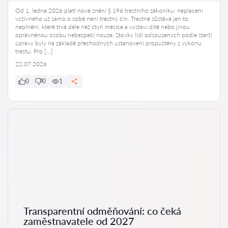
Od 1. ledna 2026 platí nové znění § 196 trestního zákoníku: neplacení
výživného už samo o sobě není trestný čin. Trestné zůstává jen to
neplnění, které trvá déle než čtyři měsíce a vystaví dítě nebo jinou
oprávněnou osobu nebezpečí nouze. Stovky lidí odsouzených podle starší
úpravy byly na základě přechodných ustanovení propuštěny z výkonu
trestu. Pro […]
22.07.2026
0
0
1
Transparentní odměňování: co čeká
zaměstnavatele od 2027