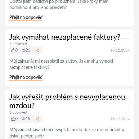
Dostal jsem dědictví po příbuzném. Jaké kroky mám
podniknout pro jeho převzetí?
Přejít na odpověď
Jak vymáhat nezaplacené faktury?
1 odpověď
0
21
16.12.2024
Můj zákazník mi nezaplatil za služby. Jak mohu vymoci
nezaplacené faktury?
Přejít na odpověď
Jak vyřešit problém s nevyplacenou
mzdou?
1 odpověď
0
15
16.12.2024
Můj zaměstnavatel mi nevyplatil mzdu. Jak se mohu bránit a
získat peníze zpět?