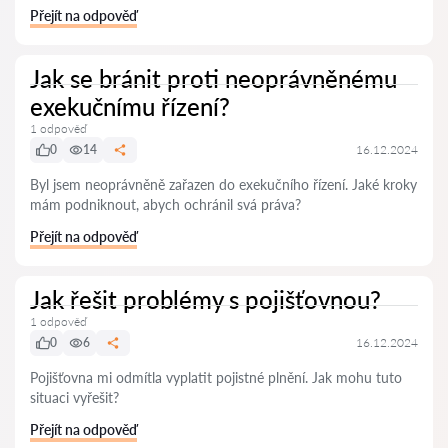
Přejít na odpověď
Jak se bránit proti neoprávněnému
exekučnímu řízení?
1 odpověď
0
14
16.12.2024
Byl jsem neoprávněně zařazen do exekučního řízení. Jaké kroky
mám podniknout, abych ochránil svá práva?
Přejít na odpověď
Jak řešit problémy s pojišťovnou?
1 odpověď
0
6
16.12.2024
Pojišťovna mi odmítla vyplatit pojistné plnění. Jak mohu tuto
situaci vyřešit?
Přejít na odpověď