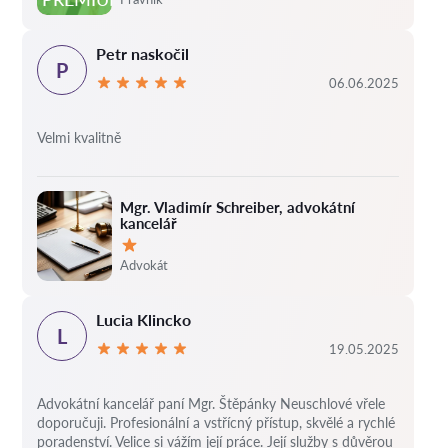
Petr naskočil
P
06.06.2025
Velmi kvalitně
Mgr. Vladimír Schreiber, advokátní
kancelář
Hodnocení:
Advokát
Lucia Klincko
L
19.05.2025
Advokátní kancelář paní Mgr. Štěpánky Neuschlové vřele
doporučuji. Profesionální a vstřícný přístup, skvělé a rychlé
poradenství. Velice si vážím její práce. Její služby s důvěrou