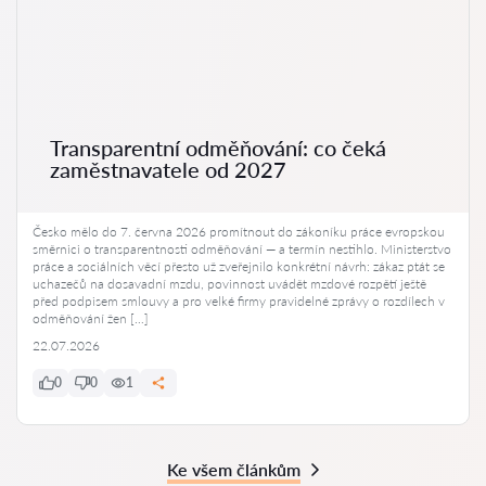
Transparentní odměňování: co čeká
zaměstnavatele od 2027
Česko mělo do 7. června 2026 promítnout do zákoníku práce evropskou
směrnici o transparentnosti odměňování — a termín nestihlo. Ministerstvo
práce a sociálních věcí přesto už zveřejnilo konkrétní návrh: zákaz ptát se
uchazečů na dosavadní mzdu, povinnost uvádět mzdové rozpětí ještě
před podpisem smlouvy a pro velké firmy pravidelné zprávy o rozdílech v
odměňování žen […]
22.07.2026
0
0
1
Ke všem článkům