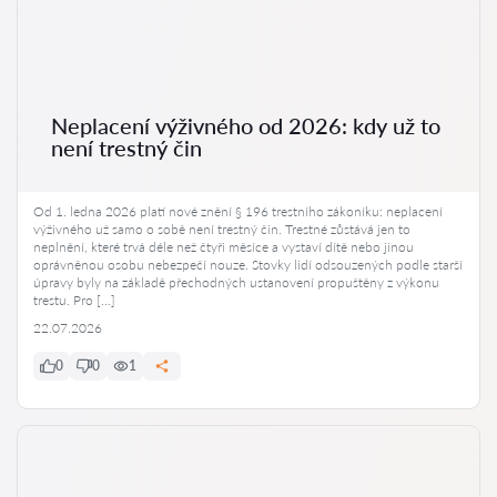
Neplacení výživného od 2026: kdy už to
není trestný čin
Od 1. ledna 2026 platí nové znění § 196 trestního zákoníku: neplacení
výživného už samo o sobě není trestný čin. Trestné zůstává jen to
neplnění, které trvá déle než čtyři měsíce a vystaví dítě nebo jinou
oprávněnou osobu nebezpečí nouze. Stovky lidí odsouzených podle starší
úpravy byly na základě přechodných ustanovení propuštěny z výkonu
trestu. Pro […]
22.07.2026
0
0
1