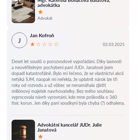
Mgr. Kateřina Boháčová Balatová,
advokátka
Hodnocení:
Advokát
Jan Kofroň
J
02.03.2025
Deset let soudů o porozvodové vypořádání.
Díky laxnosti
a neuvěřitelným pochybení paní JUDr. Janatové jsem
dopadl katastrofálně.
Bylo mi řečeno, že se vlastnictví akcií
netýká SJM, naopak mi neřekla, že uplatnit nárok lze tři
roky od rozvodu a už vůbec se nenamáhala zjistit
miliónový majetek navrhovatelky.
Bez mého souhlasu
vyprscovala návrh vyrovnáni, kde mne poškodila o 360
tisíc korun.
Jen díky paní soudkyni byla chyba (?) odhalena.
Advokátní kancelář JUDr. Julie
Janatová