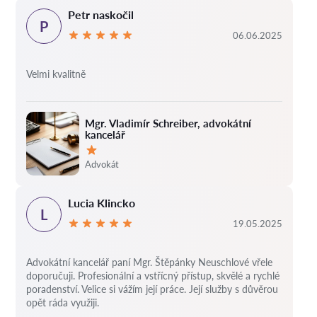
Petr naskočil
P
06.06.2025
Velmi kvalitně
Mgr. Vladimír Schreiber, advokátní
kancelář
Hodnocení:
Advokát
Lucia Klincko
L
19.05.2025
Advokátní kancelář paní Mgr. Štěpánky Neuschlové vřele
doporučuji. Profesionální a vstřícný přístup, skvělé a rychlé
poradenství. Velice si vážím její práce. Její služby s důvěrou
opět ráda využiji.