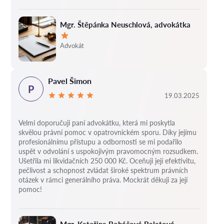
Mgr. Štěpánka Neuschlová, advokátka
Hodnocení:
Advokát
Pavel Šimon
P
19.03.2025
Velmi doporučuji paní advokátku, která mi poskytla
skvělou právní pomoc v opatrovnickém sporu. Díky jejímu
profesionálnímu přístupu a odbornosti se mi podařilo
uspět v odvolání s uspokojivým pravomocným rozsudkem.
Ušetřila mi likvidačních 250 000 Kč. Oceňuji její efektivitu,
pečlivost a schopnost zvládat široké spektrum právních
otázek v rámci generálního práva. Mockrát děkuji za její
pomoc!