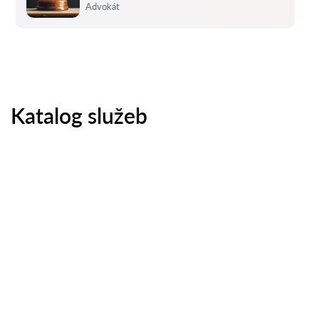
Hodnocení:
Advokát
Katalog služeb