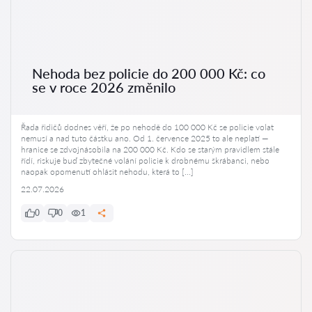
Nehoda bez policie do 200 000 Kč: co
se v roce 2026 změnilo
Řada řidičů dodnes věří, že po nehodě do 100 000 Kč se policie volat
nemusí a nad tuto částku ano. Od 1. července 2025 to ale neplatí —
hranice se zdvojnásobila na 200 000 Kč. Kdo se starým pravidlem stále
řídí, riskuje buď zbytečné volání policie k drobnému škrábanci, nebo
naopak opomenutí ohlásit nehodu, která to […]
22.07.2026
0
0
1