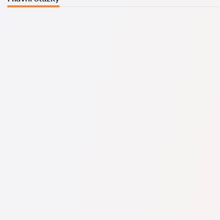
U nás najdete seznam nejlepších právníků v s kompletními
informacemi. Ceny, recenze, telefonní číslo a adresa.
Na naší službě najdete skutečné recenze právníků,
neodstraňujeme negativní recenze a není možné je uměle
navýšit.
Konzultace právníků v začíná od 1400 CZK a výše (ceny se
mohou lišit podle složitosti otázky a formy odpovědi).
Nejprve formulujte svou otázku jasně a stručně a zkuste ji