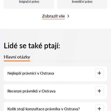
Imigrační právo
Investiční právo
Zobrazit vše
Lidé se také ptají:
Hlavní otázky
Nejlepší právníci v Ostrava
U nás najdete seznam nejlepších právníků v Ostrava s
Recenze právníků v Ostrava
kompletními informacemi. Ceny, recenze, telefonní číslo a
adresa.
Na naší službě najdete skutečné recenze právníků,
Kolik stojí konzultace právníka v Ostrava?
neodstraňujeme negativní recenze a není možné je uměle