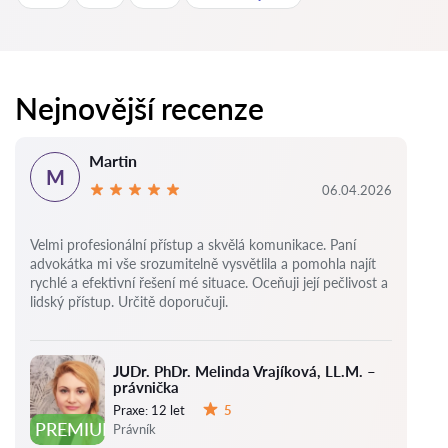
Nejnovější recenze
Martin
M
06.04.2026
Velmi profesionální přístup a skvělá komunikace. Paní
advokátka mi vše srozumitelně vysvětlila a pomohla najít
rychlé a efektivní řešení mé situace. Oceňuji její pečlivost a
lidský přístup. Určitě doporučuji.
JUDr. PhDr. Melinda Vrajíková, LL.M. –
právnička
Praxe:
12 let
5
Hodnocení:
PREMIUM
Právník