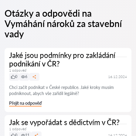
Otázky a odpovědi na
Vymáhání nároků za stavební
vady
Jaké jsou podmínky pro zakládání
podnikání v ČR?
1 odpověď
0
6
16.12.2024
Chci začít podnikat v České republice. Jaké kroky musím
podniknout, abych vše zařídil legálně?
Přejít na odpověď
Jak se vypořádat s dědictvím v ČR?
1 odpověď
0
11
16.12.2024