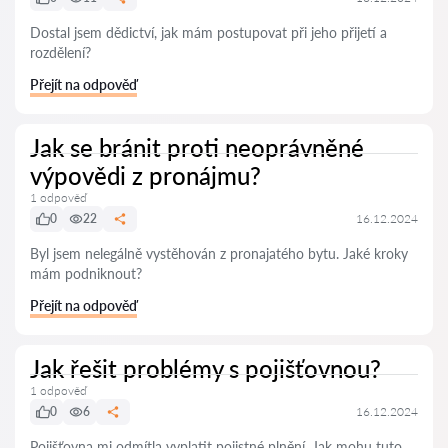
Dostal jsem dědictví, jak mám postupovat při jeho přijetí a
rozdělení?
Přejít na odpověď
Jak se bránit proti neoprávněné
výpovědi z pronájmu?
1 odpověď
0
22
16.12.2024
Byl jsem nelegálně vystěhován z pronajatého bytu. Jaké kroky
mám podniknout?
Přejít na odpověď
Jak řešit problémy s pojišťovnou?
1 odpověď
0
6
16.12.2024
Pojišťovna mi odmítla vyplatit pojistné plnění. Jak mohu tuto