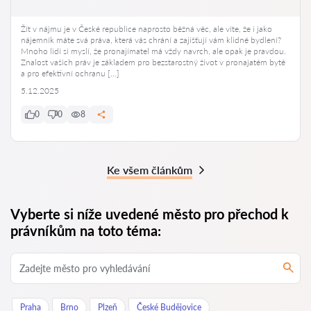
Žít v nájmu je v České republice naprosto běžná věc, ale víte, že i jako
nájemník máte svá práva, která vás chrání a zajišťují vám klidné bydlení?
Mnoho lidí si myslí, že pronajímatel má vždy navrch, ale opak je pravdou.
Znalost vašich práv je základem pro bezstarostný život v pronajatém bytě
a pro efektivní ochranu […]
5.12.2025
0
0
8
Ke všem článkům
Vyberte si níže uvedené město pro přechod k
právníkům na toto téma:
Praha
Brno
Plzeň
České Budějovice