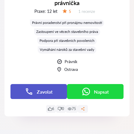
právnička
Praxe:
12 let
Recenzí:
5
1 recenze
Hodnocení:
Právní poradenství při pronájmu nemovitostí
Zastoupení ve věcech stavebního práva
Podpora při stavebních povoleních
Vymáhání nároků za stavební vady
Právník
Ostrava
Zavolat
Napsat
6
0
75