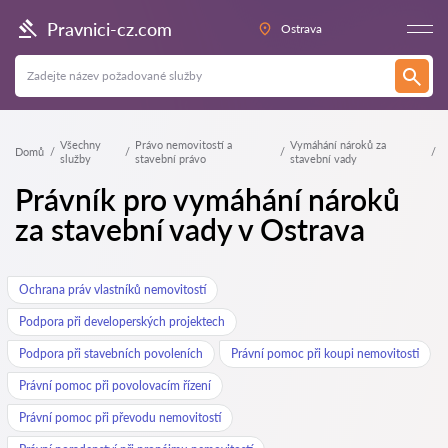
Pravnici-cz.com
Ostrava
Všechny
Právo nemovitostí a
Vymáhání nároků za
Domů
služby
stavební právo
stavební vady
Právník pro vymáhání nároků
za stavební vady v Ostrava
Ochrana práv vlastníků nemovitostí
Podpora při developerských projektech
Podpora při stavebních povoleních
Právní pomoc při koupi nemovitosti
Právní pomoc při povolovacím řízení
Právní pomoc při převodu nemovitostí