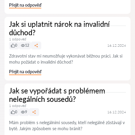
Přejít na odpověď
Jak si uplatnit nárok na invalidní
důchod?
1 odpověď
0
12
16.12.2024
Zdravotní stav mi neumožňuje vykonávat běžnou práci. Jak si
mohu požádat o invalidní důchod?
Přejít na odpověď
Jak se vypořádat s problémem
nelegálních sousedů?
1 odpověď
0
9
16.12.2024
Mám problém s nelegálními sousedy, kteří nelegálně zůstávají v
bytě. Jakým způsobem se mohu bránit?