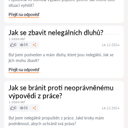
situaci vyřešit?
Přejít na odpověď
Jak se zbavit nelegálních dluhů?
1 odpověď
0
14
16.12.2024
Byl jsem podveden a mám dluhy, které jsou nelegální. Jak se
jich mohu zbavit?
Přejít na odpověď
Jak se bránit proti neoprávněnému
výpovědi z práce?
1 odpověď
0
16
16.12.2024
Byl jsem nelegálně propuštěn z práce. Jaké kroky mám
podniknout, abych ochránil svá práva?