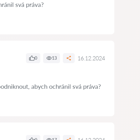
hránil svá práva?
16.12.2024
0
13
podniknout, abych ochránil svá práva?
0
17