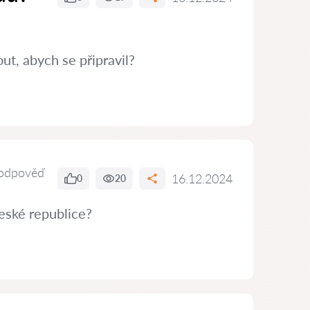
t, abych se připravil?
odpověď
16.12.2024
0
20
eské republice?