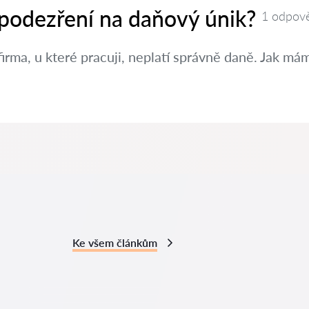
 podezření na daňový únik?
1 odpov
irma, u které pracuji, neplatí správně daně. Jak m
Ke všem článkům