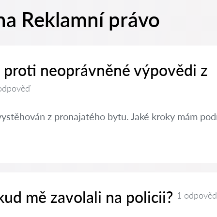
na Reklamní právo
t proti neoprávněné výpovědi z
odpověď
vystěhován z pronajatého bytu. Jaké kroky mám pod
kud mě zavolali na policii?
1 odpověď