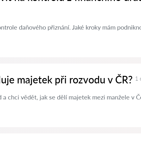
ontrole daňového přiznání. Jaké kroky mám podniknou
luje majetek při rozvodu v ČR?
1 
a chci vědět, jak se dělí majetek mezi manžele v Č