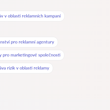
v v oblasti reklamních kampaní
nství pro reklamní agentury
by pro marketingové společnosti
áva rizik v oblasti reklamy