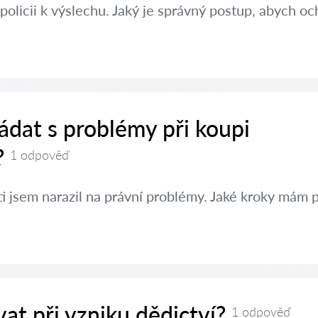
policii k výslechu. Jaký je správný postup, abych oc
ádat s problémy při koupi
?
1 odpověď
ti jsem narazil na právní problémy. Jaké kroky mám 
at při vzniku dědictví?
1 odpověď