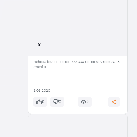
x
Nehoda bez policie do 200 000 Kč: co se v roce 2026
změnilo
1.01.2020
0
0
2