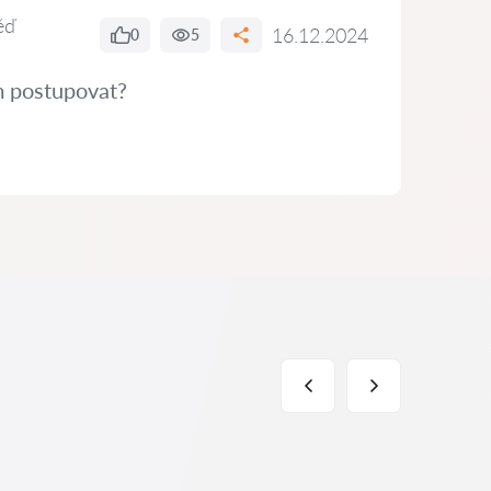
ěď
16.12.2024
0
5
ám postupovat?