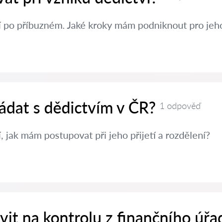
í po příbuzném. Jaké kroky mám podniknout pro jeh
ádat s dědictvím v ČR?
1 odpověď
, jak mám postupovat při jeho přijetí a rozdělení?
avit na kontrolu z finančního úřa