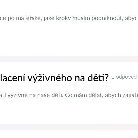
ráce po mateřské, jaké kroky musím podniknout, aby
placení výživného na děti?
1 odpověď
í výživné na naše děti. Co mám dělat, abych zajisti