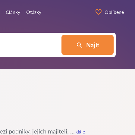
Články
Otázky
Oblíbené
Najít
 podniky, jejich majiteli, ...
dále