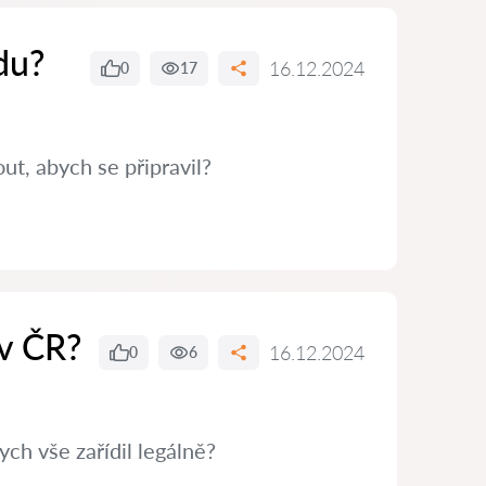
du?
16.12.2024
0
17
t, abych se připravil?
 v ČR?
16.12.2024
0
6
ch vše zařídil legálně?