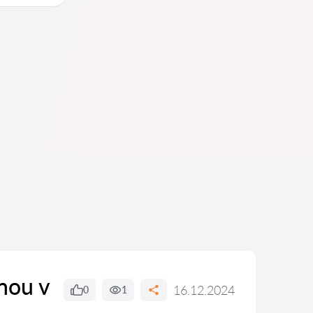
nou v
16.12.2024
0
1