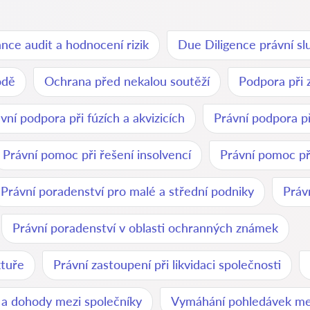
nce audit a hodnocení rizik
Due Diligence právní sl
odě
Ochrana před nekalou soutěží
Podpora při 
vní podpora při fúzích a akvizicích
Právní podpora př
Právní pomoc při řešení insolvencí
Právní pomoc př
Právní poradenství pro malé a střední podniky
Práv
Právní poradenství v oblasti ochranných známek
ktuře
Právní zastoupení při likvidaci společnosti
a dohody mezi společníky
Vymáhání pohledávek me