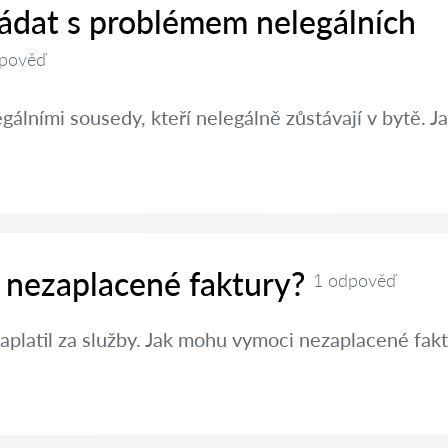
řádat s problémem nelegálních
pověď
álními sousedy, kteří nelegálně zůstávají v bytě.
 nezaplacené faktury?
1 odpověď
aplatil za služby. Jak mohu vymoci nezaplacené fak