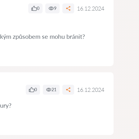
16.12.2024
0
9
 Jakým způsobem se mohu bránit?
16.12.2024
0
21
tury?