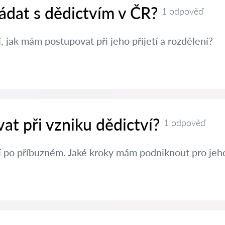
ádat s dědictvím v ČR?
1 odpověď
, jak mám postupovat při jeho přijetí a rozdělení?
at při vzniku dědictví?
1 odpověď
í po příbuzném. Jaké kroky mám podniknout pro jeh