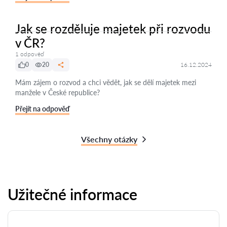
Jak se rozděluje majetek při rozvodu
v ČR?
1 odpověď
0
20
16.12.2024
Mám zájem o rozvod a chci vědět, jak se dělí majetek mezi
manžele v České republice?
Přejít na odpověď
Všechny otázky
Užitečné informace