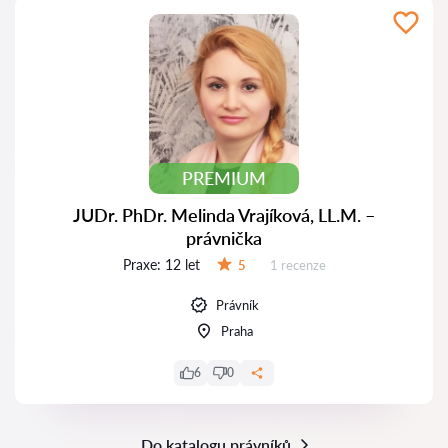
PREMIUM
JUDr. PhDr. Melinda Vrajíková, LL.M. –
právnička
Praxe:
12 let
Recenzí:
5
1 recenze
Hodnocení:
Právník
Praha
6
0
Do katalogu právníků