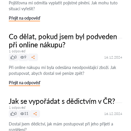
Pojišťovna mi odmítla vyplatit pojistné plnění. Jak mohu tuto
situaci vyřešit?
Přejít na odpověď
Co dělat, pokud jsem byl podveden
při online nákupu?
1 odpověď
0
9
16.12.2024
Při online nákupu mi byla odeslána neodpovídající zboží. Jak
postupovat, abych dostal své peníze zpět?
Přejít na odpověď
Jak se vypořádat s dědictvím v ČR?
1 odpověď
0
11
16.12.2024
Dostal jsem dědictví, jak mám postupovat při jeho přijetí a
rozdělení?