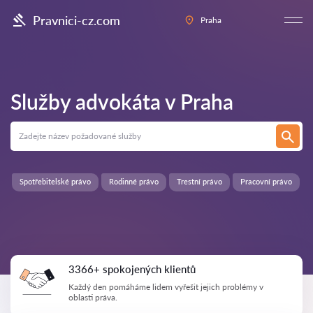
Pravnici-cz.com
Praha
Služby advokáta v
Praha
Spotřebitelské právo
Rodinné právo
Trestní právo
Pracovní právo
3366+ spokojených klientů
Každý den pomáháme lidem vyřešit jejich problémy v
oblasti práva.