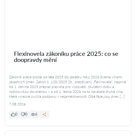
Flexinovela zákoníku práce 2025: co se
doopravdy mění
Zákoník práce prošel od léta 2025 do začátku roku 2026 dvěma vlnami
zásadních změn. Zákon č. 120/2025 Sb., přezdívaný „flexinovela“, nejprve
od 1. června 2025 přepsal pravidla pro výpovědi, zkušební dobu a
rodičovskou dovolenou – a od 1. ledna 2026 na to navázala druhá vlna,
která výrazně zvýšila podporu v nezaměstnanosti. Obě fáze jsou dnes […]
7.08.2026
0
0
6