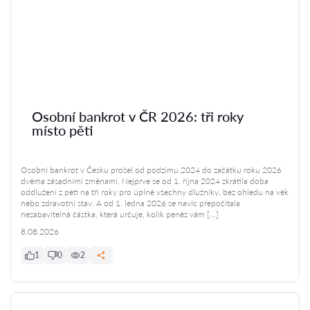
Osobní bankrot v ČR 2026: tři roky
místo pěti
Osobní bankrot v Česku prošel od podzimu 2024 do začátku roku 2026
dvěma zásadními změnami. Nejprve se od 1. října 2024 zkrátila doba
oddlužení z pěti na tři roky pro úplně všechny dlužníky, bez ohledu na věk
nebo zdravotní stav. A od 1. ledna 2026 se navíc přepočítala
nezabavitelná částka, která určuje, kolik peněz vám […]
8.08.2026
1
0
2