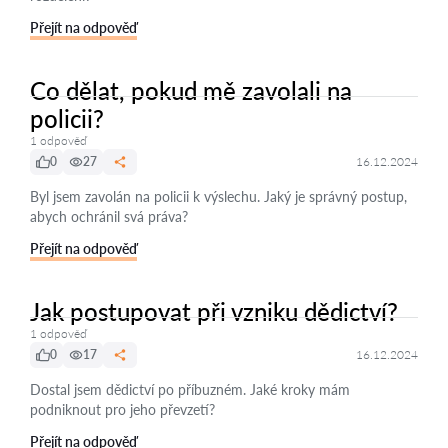
Přejít na odpověď
Co dělat, pokud mě zavolali na
policii?
1 odpověď
0
27
16.12.2024
Byl jsem zavolán na policii k výslechu. Jaký je správný postup,
abych ochránil svá práva?
Přejít na odpověď
Jak postupovat při vzniku dědictví?
1 odpověď
0
17
16.12.2024
Dostal jsem dědictví po příbuzném. Jaké kroky mám
podniknout pro jeho převzetí?
Přejít na odpověď