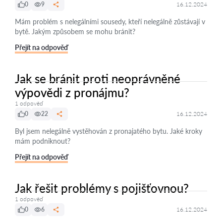
0
9
16.12.2024
Mám problém s nelegálními sousedy, kteří nelegálně zůstávají v
bytě. Jakým způsobem se mohu bránit?
Přejít na odpověď
Jak se bránit proti neoprávněné
výpovědi z pronájmu?
1 odpověď
0
22
16.12.2024
Byl jsem nelegálně vystěhován z pronajatého bytu. Jaké kroky
mám podniknout?
Přejít na odpověď
Jak řešit problémy s pojišťovnou?
1 odpověď
0
6
16.12.2024