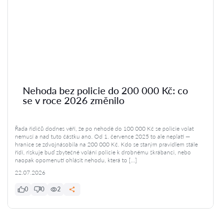
Nehoda bez policie do 200 000 Kč: co
se v roce 2026 změnilo
Řada řidičů dodnes věří, že po nehodě do 100 000 Kč se policie volat
nemusí a nad tuto částku ano. Od 1. července 2025 to ale neplatí —
hranice se zdvojnásobila na 200 000 Kč. Kdo se starým pravidlem stále
řídí, riskuje buď zbytečné volání policie k drobnému škrábanci, nebo
naopak opomenutí ohlásit nehodu, která to […]
22.07.2026
0
0
2