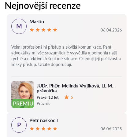
Nejnovější recenze
Martin
M
06.04.2026
Velmi profesionální přístup a skvělá komunikace. Paní
advokátka mi vše srozumitelně vysvětlila a pomohla najít
rychlé a efektivní řešení mé situace. Oceňuji její pečlivost a
lidský přístup. Určitě doporučuji.
JUDr. PhDr. Melinda Vrajíková, LL.M. –
právnička
Praxe:
12 let
5
Hodnocení:
PREMIUM
Právník
Petr naskočil
P
06.06.2025