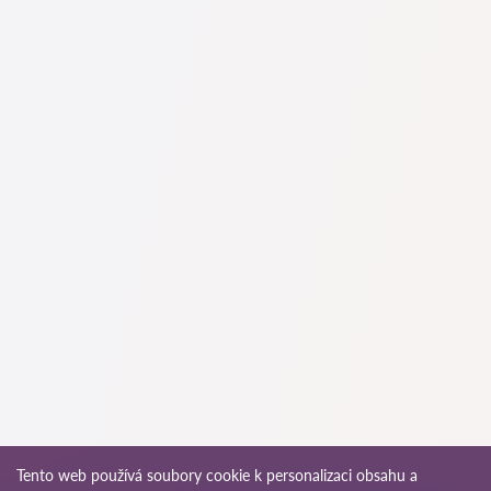
Na naší službě najdete skutečné recenze právníků,
neodstraňujeme negativní recenze a není možné je uměle
navýšit.
Konzultace právníků v začíná od 1400 CZK a výše (ceny se
mohou lišit podle složitosti otázky a formy odpovědi).
Nejprve formulujte svou otázku jasně a stručně a zkuste ji
položit. Pokud není složitá a lze na ni rychle odpovědět,
právníci na ni často odpovídají zdarma. Právo určit cenu
konzultace však zůstává na právníkovi.
To lze provést na české službě pro vyhledávání právníků
Pravnici-cz.com zcela zdarma. Je důležité vědět, že pohodlné
vyhledávání a spojení se specialistou jsou zdarma, ale
konzultace a služby samotných specialistů mohou být
zpoplatněny.
Ceny za služby právníků se odvíjejí od rozsahu práce a
složitosti případu. Průměrná cena služeb právníka začíná od
1400 CZK. Vyberte si kandidáty podle hodnocení a recenzí.
Mnozí z nich mají ukázky provedených prací!
Advokát může vést případy v trestních řízeních. Působnost
právníka je na rozdíl od advokáta omezená. Právník se
specializuje převážně na občanskoprávní záležitosti, jako jsou
pracovněprávní spory, vymáhání pohledávek, příprava smluv,
Tento web používá soubory cookie k personalizaci obsahu a