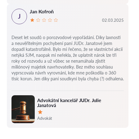
Jan Kofroň
J
02.03.2025
Deset let soudů o porozvodové vypořádání.
Díky laxnosti
a neuvěřitelným pochybení paní JUDr. Janatové jsem
dopadl katastrofálně.
Bylo mi řečeno, že se vlastnictví akcií
netýká SJM, naopak mi neřekla, že uplatnit nárok lze tři
roky od rozvodu a už vůbec se nenamáhala zjistit
miliónový majetek navrhovatelky.
Bez mého souhlasu
vyprscovala návrh vyrovnáni, kde mne poškodila o 360
tisíc korun.
Jen díky paní soudkyni byla chyba (?) odhalena.
Advokátní kancelář JUDr. Julie
Janatová
Hodnocení:
Advokát