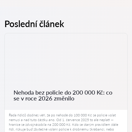
Poslední článek
Nehoda bez policie do 200 000 Kč: co
se v roce 2026 změnilo
Řada řidičů dodnes věří, že po nehodě do 100 000 Kč se policie volat
nemusí a nad tuto částku ano. Od 1. července 2025 to ale neplatí —
hranice se zdvojnásobila na 200 000 Kč. Kdo se starým pravidlem stále
řídí, riskuje buď zbytečné volání policie k drobnému škrábanci, nebo