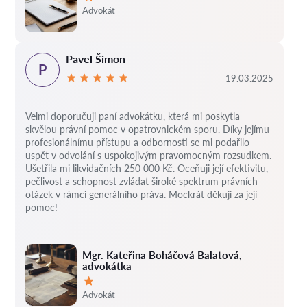
Hodnocení:
Advokát
Pavel Šimon
P
19.03.2025
Velmi doporučuji paní advokátku, která mi poskytla
skvělou právní pomoc v opatrovnickém sporu. Díky jejímu
profesionálnímu přístupu a odbornosti se mi podařilo
uspět v odvolání s uspokojivým pravomocným rozsudkem.
Ušetřila mi likvidačních 250 000 Kč. Oceňuji její efektivitu,
pečlivost a schopnost zvládat široké spektrum právních
otázek v rámci generálního práva. Mockrát děkuji za její
pomoc!
Mgr. Kateřina Boháčová Balatová,
advokátka
Hodnocení:
Advokát