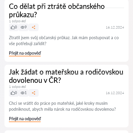
Co dělat při ztrátě občanského
průkazu?
1 odpověď
0
9
16.12.2024
Ztratil jsem svůj občanský průkaz. Jak mám postupovat a co
vše potřebuji zařídit?
Přejít na odpověď
Jak žádat o mateřskou a rodičovskou
dovolenou v ČR?
1 odpověď
0
1
16.12.2024
Chci se vrátit do práce po mateřské, jaké kroky musím
podniknout, abych měla nárok na rodičovskou dovolenou?
Přejít na odpověď