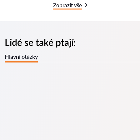
Zobrazit vše
Lidé se také ptají:
Hlavní otázky
U nás najdete seznam nejlepších právníků v s kompletními
informacemi. Ceny, recenze, telefonní číslo a adresa.