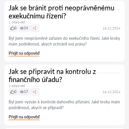
Jak se bránit proti neoprávněnému
exekučnímu řízení?
1 odpověď
0
14
16.12.2024
Byl jsem neoprávněně zařazen do exekučního řízení. Jaké kroky
mám podniknout, abych ochránil svá práva?
Přejít na odpověď
Jak se připravit na kontrolu z
finančního úřadu?
1 odpověď
0
17
16.12.2024
Byl jsem vyzván k kontrole daňového přiznání. Jaké kroky mám
podniknout, abych se připravil?
Přejít na odpověď