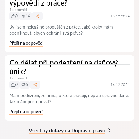
výpovědi z práce?
1 odpověď
0
16
16.12.2024
Byl jsem nelegálně propuštěn z práce. Jaké kroky mám
podniknout, abych ochránil svá práva?
Přejít na odpověď
Co dělat při podezření na daňový
únik?
1 odpověď
0
5
16.12.2024
Mám podezření, že firma, u které pracuji, neplatí správně daně.
Jak mám postupovat?
Přejít na odpověď
Všechny dotazy na Dopravní právo