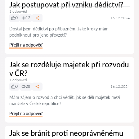
Jak postupovat při vzniku dědictví?
1 odpověď
0
17
16.12.2024
Dostal jsem dědictví po příbuzném. Jaké kroky mám
podniknout pro jeho převzetí?
Přejít na odpověď
Jak se rozděluje majetek při rozvodu
v ČR?
1 odpověď
0
20
16.12.2024
Mám zájem o rozvod a chci vědět, jak se dělí majetek mezi
manžele v České republice?
Přejít na odpověď
Jak se bránit proti neoprávněnému