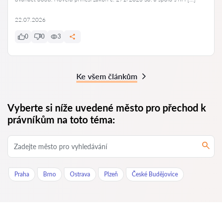
22.07.2026
0
0
3
Ke všem článkům
Vyberte si níže uvedené město pro přechod k
právníkům na toto téma:
Praha
Brno
Ostrava
Plzeň
České Budějovice