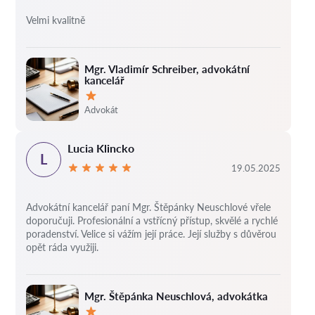
Velmi kvalitně
Mgr. Vladimír Schreiber, advokátní
kancelář
Hodnocení:
Advokát
Lucia Klincko
L
19.05.2025
Advokátní kancelář paní Mgr. Štěpánky Neuschlové vřele
doporučuji. Profesionální a vstřícný přístup, skvělé a rychlé
poradenství. Velice si vážím její práce. Její služby s důvěrou
opět ráda využiji.
Mgr. Štěpánka Neuschlová, advokátka