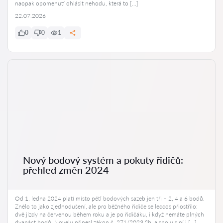
naopak opomenutí ohlásit nehodu, která to […]
22.07.2026
0
0
1
Nový bodový systém a pokuty řidičů:
přehled změn 2024
Od 1. ledna 2024 platí místo pěti bodových sazeb jen tři – 2, 4 a 6 bodů.
Znělo to jako zjednodušení, ale pro běžného řidiče se leccos přiostřilo:
dvě jízdy na červenou během roku a je po řidičáku, i když nemáte plných
dvanáct bodů. Novelu přinesl zákon č. 271/2023 Sb. a spolu s ní i […]