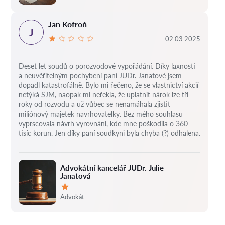
Jan Kofroň
J
02.03.2025
Deset let soudů o porozvodové vypořádání.
Díky laxnosti
a neuvěřitelným pochybení paní JUDr. Janatové jsem
dopadl katastrofálně.
Bylo mi řečeno, že se vlastnictví akcií
netýká SJM, naopak mi neřekla, že uplatnit nárok lze tři
roky od rozvodu a už vůbec se nenamáhala zjistit
miliónový majetek navrhovatelky.
Bez mého souhlasu
vyprscovala návrh vyrovnáni, kde mne poškodila o 360
tisíc korun.
Jen díky paní soudkyni byla chyba (?) odhalena.
Advokátní kancelář JUDr. Julie
Janatová
Hodnocení:
Advokát