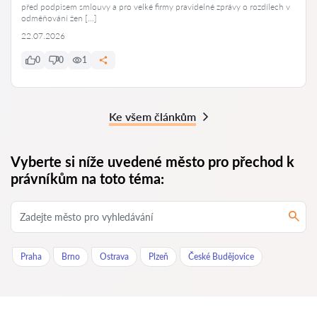
před podpisem smlouvy a pro velké firmy pravidelné zprávy o rozdílech v
odměňování žen […]
22.07.2026
0
0
1
Ke všem článkům
Vyberte si níže uvedené město pro přechod k
právníkům na toto téma:
Praha
Brno
Ostrava
Plzeň
České Budějovice