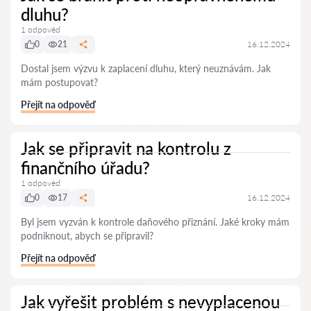
dluhu?
1 odpověď
0
21
16.12.2024
Dostal jsem výzvu k zaplacení dluhu, který neuznávám. Jak
mám postupovat?
Přejít na odpověď
Jak se připravit na kontrolu z
finančního úřadu?
1 odpověď
0
17
16.12.2024
Byl jsem vyzván k kontrole daňového přiznání. Jaké kroky mám
podniknout, abych se připravil?
Přejít na odpověď
Jak vyřešit problém s nevyplacenou