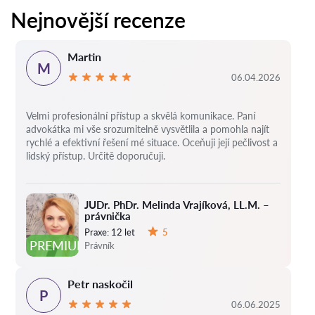
Nejnovější recenze
Martin
M
06.04.2026
Velmi profesionální přístup a skvělá komunikace. Paní
advokátka mi vše srozumitelně vysvětlila a pomohla najít
rychlé a efektivní řešení mé situace. Oceňuji její pečlivost a
lidský přístup. Určitě doporučuji.
JUDr. PhDr. Melinda Vrajíková, LL.M. –
právnička
Praxe:
12 let
5
Hodnocení:
PREMIUM
Právník
Petr naskočil
P
06.06.2025