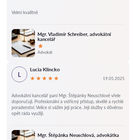
Velmi kvalitně
Mgr. Vladimír Schreiber, advokátní
kancelář
Hodnocení:
Advokát
Lucia Klincko
L
19.05.2025
Advokátní kancelář paní Mgr. Štěpánky Neuschlové vřele
doporučuji. Profesionální a vstřícný přístup, skvělé a rychlé
poradenství. Velice si vážím její práce. Její služby s důvěrou
opět ráda využiji.
Mgr. Štěpánka Neuschlová, advokátka