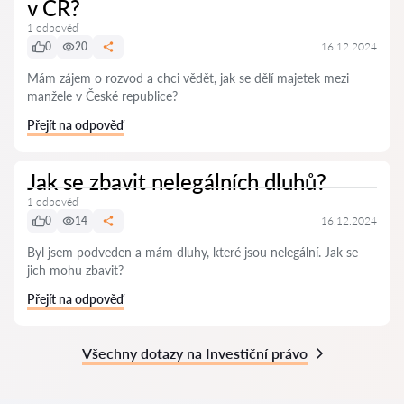
v ČR?
1 odpověď
0
20
16.12.2024
Mám zájem o rozvod a chci vědět, jak se dělí majetek mezi
manžele v České republice?
Přejít na odpověď
Jak se zbavit nelegálních dluhů?
1 odpověď
0
14
16.12.2024
Byl jsem podveden a mám dluhy, které jsou nelegální. Jak se
jich mohu zbavit?
Přejít na odpověď
Všechny dotazy na Investiční právo