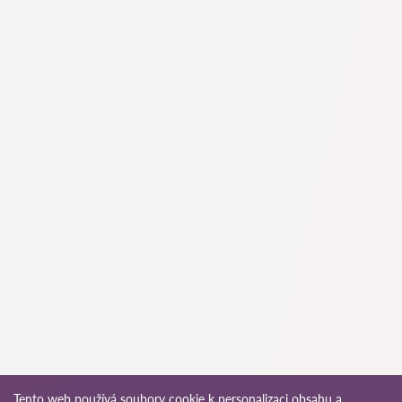
Na naší službě najdete skutečné recenze právníků,
neodstraňujeme negativní recenze a není možné je uměle
navýšit.
Konzultace právníků v začíná od 1400 CZK a výše (ceny se
mohou lišit podle složitosti otázky a formy odpovědi).
Nejprve formulujte svou otázku jasně a stručně a zkuste ji
položit. Pokud není složitá a lze na ni rychle odpovědět,
právníci na ni často odpovídají zdarma. Právo určit cenu
konzultace však zůstává na právníkovi.
To lze provést na české službě pro vyhledávání právníků
Pravnici-cz.com zcela zdarma. Je důležité vědět, že pohodlné
vyhledávání a spojení se specialistou jsou zdarma, ale
konzultace a služby samotných specialistů mohou být
zpoplatněny.
Ceny za služby právníků se odvíjejí od rozsahu práce a
složitosti případu. Průměrná cena služeb právníka začíná od
1400 CZK. Vyberte si kandidáty podle hodnocení a recenzí.
Mnozí z nich mají ukázky provedených prací!
Advokát může vést případy v trestních řízeních. Působnost
právníka je na rozdíl od advokáta omezená. Právník se
specializuje převážně na občanskoprávní záležitosti, jako jsou
Tento web používá soubory cookie k personalizaci obsahu a
pracovněprávní spory, vymáhání pohledávek, příprava smluv,