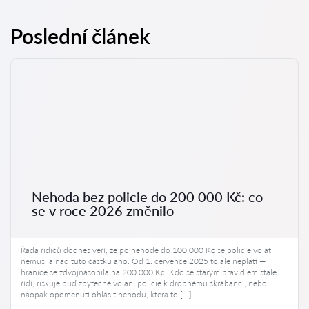
Poslední článek
Nehoda bez policie do 200 000 Kč: co
se v roce 2026 změnilo
Řada řidičů dodnes věří, že po nehodě do 100 000 Kč se policie volat
nemusí a nad tuto částku ano. Od 1. července 2025 to ale neplatí —
hranice se zdvojnásobila na 200 000 Kč. Kdo se starým pravidlem stále
řídí, riskuje buď zbytečné volání policie k drobnému škrábanci, nebo
naopak opomenutí ohlásit nehodu, která to […]