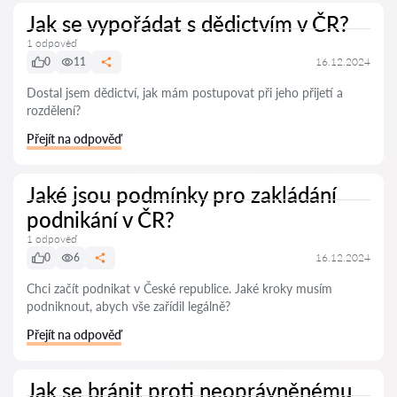
Jak se vypořádat s dědictvím v ČR?
1 odpověď
0
11
16.12.2024
Dostal jsem dědictví, jak mám postupovat při jeho přijetí a
rozdělení?
Přejít na odpověď
Jaké jsou podmínky pro zakládání
podnikání v ČR?
1 odpověď
0
6
16.12.2024
Chci začít podnikat v České republice. Jaké kroky musím
podniknout, abych vše zařídil legálně?
Přejít na odpověď
Jak se bránit proti neoprávněnému