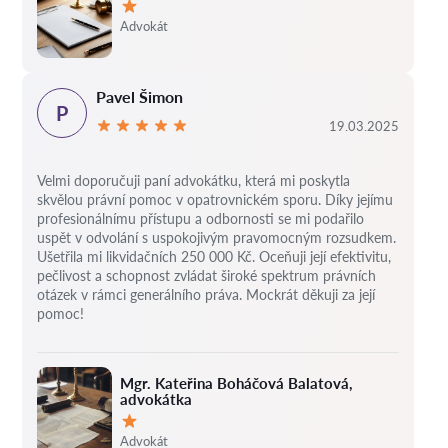
Hodnocení:
Advokát
Pavel Šimon
P
19.03.2025
Velmi doporučuji paní advokátku, která mi poskytla
skvělou právní pomoc v opatrovnickém sporu. Díky jejímu
profesionálnímu přístupu a odbornosti se mi podařilo
uspět v odvolání s uspokojivým pravomocným rozsudkem.
Ušetřila mi likvidačních 250 000 Kč. Oceňuji její efektivitu,
pečlivost a schopnost zvládat široké spektrum právních
otázek v rámci generálního práva. Mockrát děkuji za její
pomoc!
Mgr. Kateřina Boháčová Balatová,
advokátka
Hodnocení:
Advokát