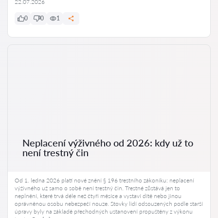
22.07.2026
0
0
1
Neplacení výživného od 2026: kdy už to
není trestný čin
Od 1. ledna 2026 platí nové znění § 196 trestního zákoníku: neplacení
výživného už samo o sobě není trestný čin. Trestné zůstává jen to
neplnění, které trvá déle než čtyři měsíce a vystaví dítě nebo jinou
oprávněnou osobu nebezpečí nouze. Stovky lidí odsouzených podle starší
úpravy byly na základě přechodných ustanovení propuštěny z výkonu