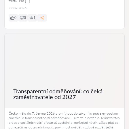
trestu. Pro […]
22.07.2026
0
0
1
Transparentní odměňování: co čeká
zaměstnavatele od 2027
Česko mělo do 7. června 2026 promítnout do zákoníku práce evropskou
směrnici o transparentnosti odměňování — a termín nestihlo. Ministerstvo
práce a sociálních věcí přesto už zveřejnilo konkrétní návrh: zákaz ptát se
uchazečů na dosavadní mzdu, povinnost uvádět mzdové rozpětí ještě