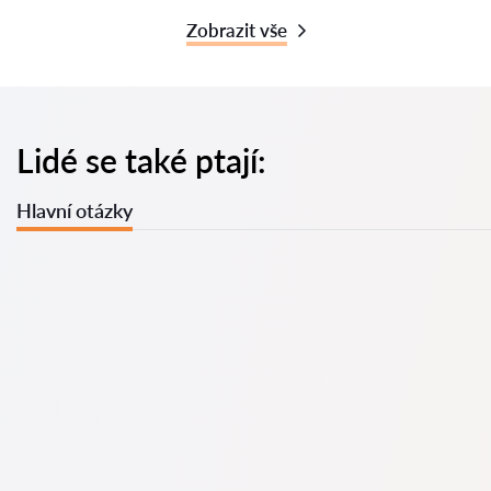
Zobrazit vše
Lidé se také ptají:
Hlavní otázky
U nás najdete seznam nejlepších právníků v s kompletními
informacemi. Ceny, recenze, telefonní číslo a adresa.