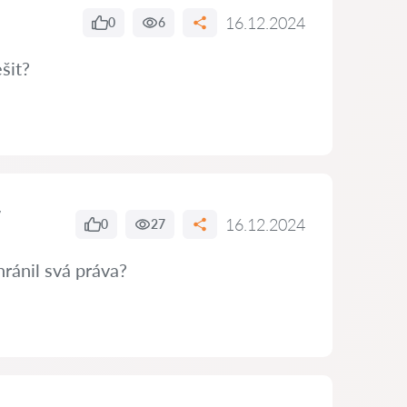
16.12.2024
0
6
šit?
16.12.2024
0
27
hránil svá práva?