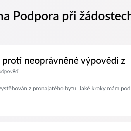
a Podpora při žádostech
t proti neoprávněné výpovědi z
odpověď
vystěhován z pronajatého bytu. Jaké kroky mám pod