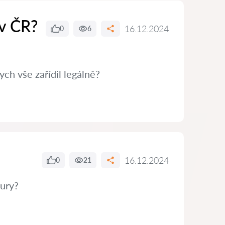
 v ČR?
16.12.2024
0
6
ch vše zařídil legálně?
16.12.2024
0
21
tury?