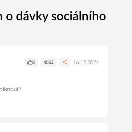
 o dávky sociálního
16.12.2024
0
22
niknout?