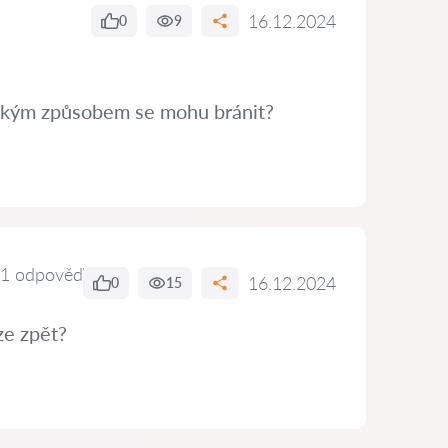
16.12.2024
0
9
 Jakým způsobem se mohu bránit?
1 odpověď
16.12.2024
0
15
ze zpět?