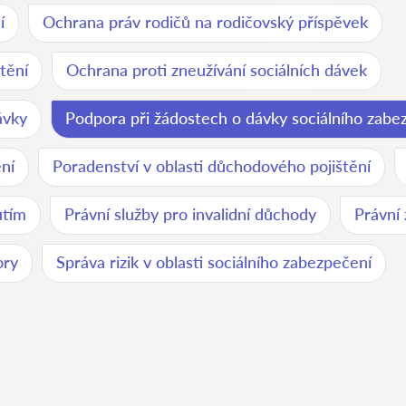
í
Ochrana práv rodičů na rodičovský příspěvek
tění
Ochrana proti zneužívání sociálních dávek
ávky
Podpora při žádostech o dávky sociálního zabe
ění
Poradenství v oblasti důchodového pojištění
utím
Právní služby pro invalidní důchody
Právní
ory
Správa rizik v oblasti sociálního zabezpečení