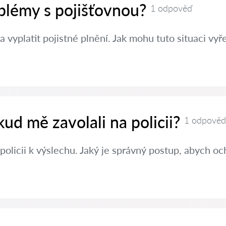
oblémy s pojišťovnou?
1 odpověď
a vyplatit pojistné plnění. Jak mohu tuto situaci vyře
kud mě zavolali na policii?
1 odpověď
policii k výslechu. Jaký je správný postup, abych oc