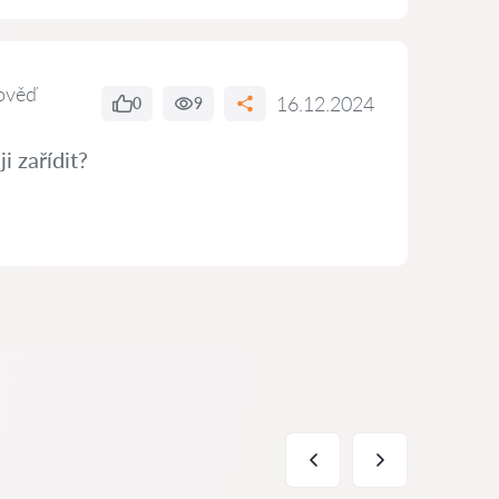
ověď
16.12.2024
0
9
i zařídit?