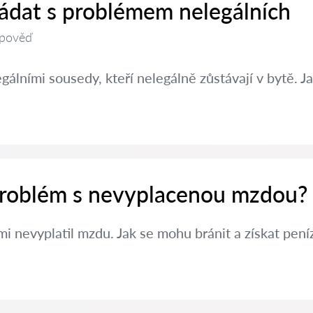
řádat s problémem nelegálních
pověď
álními sousedy, kteří nelegálně zůstávají v bytě.
 problém s nevyplacenou mzdou?
i nevyplatil mzdu. Jak se mohu bránit a získat pení