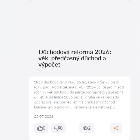
Důchodová reforma 2026:
věk, předčasný důchod a
výpočet
Strop důchodového věku 65 let, který v Česku platil
roky, padl. Podle zákona č. 417/2024 Sb. se pro mladší
ročníky věk odchodu do penze postupně zvyšuje až na
67 let. A od ledna 2026 přišla i druhá velká věc: kdo
odpracoval alespoň 45 let, má předčasný důchod
krácený jen o polovinu. Reforma se ale netýká […]
22.07.2026
0
0
2