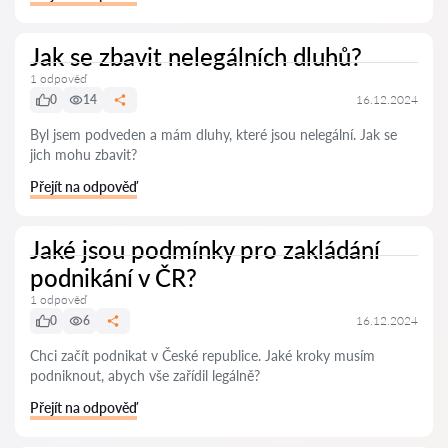
Jak se zbavit nelegálních dluhů?
1 odpověď
0
14
16.12.2024
Byl jsem podveden a mám dluhy, které jsou nelegální. Jak se
jich mohu zbavit?
Přejít na odpověď
Jaké jsou podmínky pro zakládání
podnikání v ČR?
1 odpověď
0
6
16.12.2024
Chci začít podnikat v České republice. Jaké kroky musím
podniknout, abych vše zařídil legálně?
Přejít na odpověď