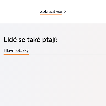
Zobrazit vše
Lidé se také ptají:
Hlavní otázky
U nás najdete seznam nejlepších právníků v s kompletními