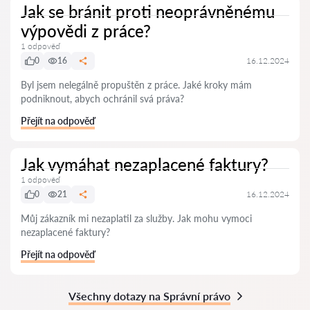
Jak se bránit proti neoprávněnému
výpovědi z práce?
1 odpověď
0
16
16.12.2024
Byl jsem nelegálně propuštěn z práce. Jaké kroky mám
podniknout, abych ochránil svá práva?
Přejít na odpověď
Jak vymáhat nezaplacené faktury?
1 odpověď
0
21
16.12.2024
Můj zákazník mi nezaplatil za služby. Jak mohu vymoci
nezaplacené faktury?
Přejít na odpověď
Všechny dotazy na Správní právo