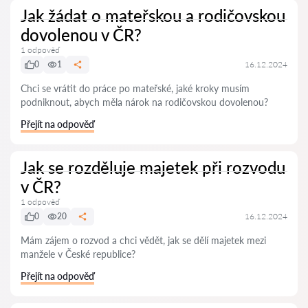
Jak žádat o mateřskou a rodičovskou
dovolenou v ČR?
1 odpověď
0
1
16.12.2024
Chci se vrátit do práce po mateřské, jaké kroky musím
podniknout, abych měla nárok na rodičovskou dovolenou?
Přejít na odpověď
Jak se rozděluje majetek při rozvodu
v ČR?
1 odpověď
0
20
16.12.2024
Mám zájem o rozvod a chci vědět, jak se dělí majetek mezi
manžele v České republice?
Přejít na odpověď