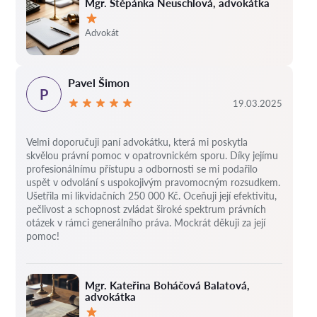
Mgr. Štěpánka Neuschlová, advokátka
Hodnocení:
Advokát
Pavel Šimon
P
19.03.2025
Velmi doporučuji paní advokátku, která mi poskytla
skvělou právní pomoc v opatrovnickém sporu. Díky jejímu
profesionálnímu přístupu a odbornosti se mi podařilo
uspět v odvolání s uspokojivým pravomocným rozsudkem.
Ušetřila mi likvidačních 250 000 Kč. Oceňuji její efektivitu,
pečlivost a schopnost zvládat široké spektrum právních
otázek v rámci generálního práva. Mockrát děkuji za její
pomoc!
Mgr. Kateřina Boháčová Balatová,
advokátka