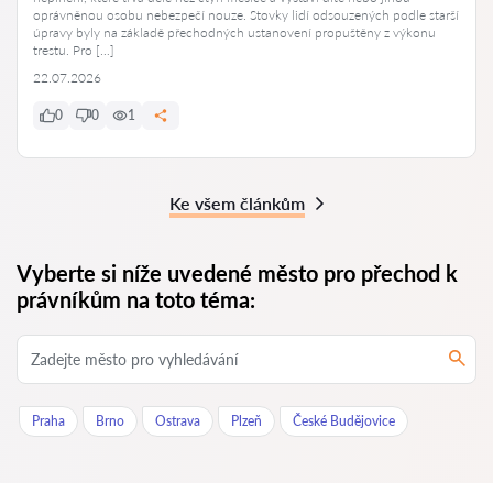
oprávněnou osobu nebezpečí nouze. Stovky lidí odsouzených podle starší
úpravy byly na základě přechodných ustanovení propuštěny z výkonu
trestu. Pro […]
22.07.2026
0
0
1
Ke všem článkům
Vyberte si níže uvedené město pro přechod k
právníkům na toto téma:
Praha
Brno
Ostrava
Plzeň
České Budějovice