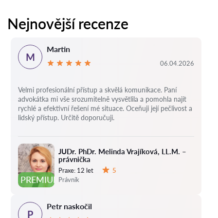
Nejnovější recenze
Martin
M
06.04.2026
Velmi profesionální přístup a skvělá komunikace. Paní
advokátka mi vše srozumitelně vysvětlila a pomohla najít
rychlé a efektivní řešení mé situace. Oceňuji její pečlivost a
lidský přístup. Určitě doporučuji.
JUDr. PhDr. Melinda Vrajíková, LL.M. –
právnička
Praxe:
12 let
5
Hodnocení:
PREMIUM
Právník
Petr naskočil
P