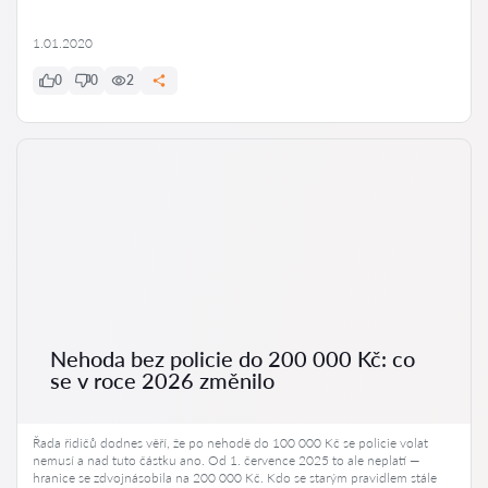
1.01.2020
0
0
2
Nehoda bez policie do 200 000 Kč: co
se v roce 2026 změnilo
Řada řidičů dodnes věří, že po nehodě do 100 000 Kč se policie volat
nemusí a nad tuto částku ano. Od 1. července 2025 to ale neplatí —
hranice se zdvojnásobila na 200 000 Kč. Kdo se starým pravidlem stále