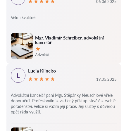
06.06.2025
Velmi kvalitně
Mgr. Vladimír Schreiber, advokátní
kancelář
Hodnocení:
Advokát
Lucia Klincko
L
19.05.2025
Advokátní kancelář paní Mgr. Štěpánky Neuschlové vřele
doporučuji. Profesionální a vstřícný přístup, skvělé a rychlé
poradenství. Velice si vážím její práce. Její služby s důvěrou
opět ráda využiji.