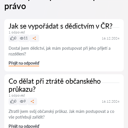
právo
Jak se vypořádat s dědictvím v ČR?
1 odpověď
0
11
16.12.2024
Dostal jsem dědictví, jak mám postupovat při jeho přijetí a
rozdělení?
Přejít na odpověď
Co dělat při ztrátě občanského
průkazu?
1 odpověď
0
9
16.12.2024
Ztratil jsem svůj občanský průkaz. Jak mám postupovat a co
vše potřebuji zařídit?
Přejít na odpověď