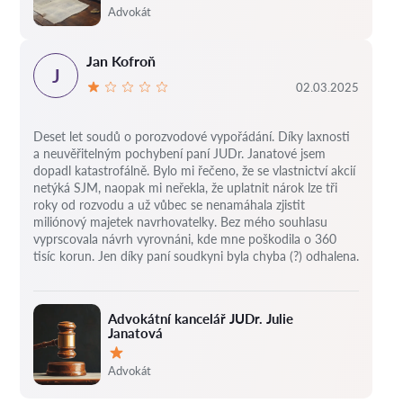
Hodnocení:
Advokát
Jan Kofroň
J
02.03.2025
Deset let soudů o porozvodové vypořádání.
Díky laxnosti
a neuvěřitelným pochybení paní JUDr. Janatové jsem
dopadl katastrofálně.
Bylo mi řečeno, že se vlastnictví akcií
netýká SJM, naopak mi neřekla, že uplatnit nárok lze tři
roky od rozvodu a už vůbec se nenamáhala zjistit
miliónový majetek navrhovatelky.
Bez mého souhlasu
vyprscovala návrh vyrovnáni, kde mne poškodila o 360
tisíc korun.
Jen díky paní soudkyni byla chyba (?) odhalena.
Advokátní kancelář JUDr. Julie
Janatová
Hodnocení:
Advokát