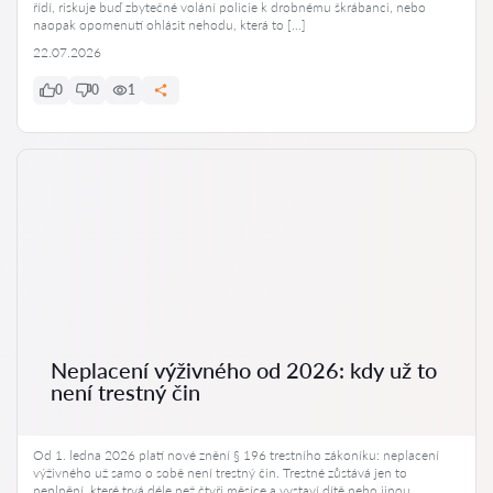
řídí, riskuje buď zbytečné volání policie k drobnému škrábanci, nebo
naopak opomenutí ohlásit nehodu, která to […]
22.07.2026
0
0
1
Neplacení výživného od 2026: kdy už to
není trestný čin
Od 1. ledna 2026 platí nové znění § 196 trestního zákoníku: neplacení
výživného už samo o sobě není trestný čin. Trestné zůstává jen to
neplnění, které trvá déle než čtyři měsíce a vystaví dítě nebo jinou