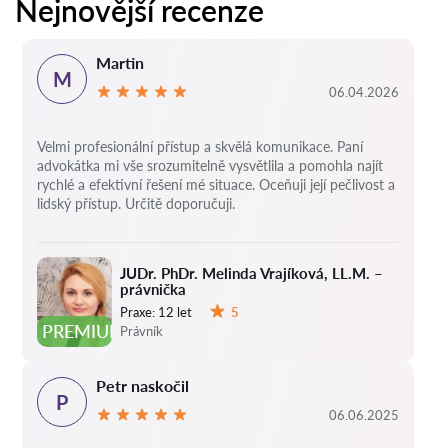
Nejnovější recenze
Martin
M
06.04.2026
Velmi profesionální přístup a skvělá komunikace. Paní
advokátka mi vše srozumitelně vysvětlila a pomohla najít
rychlé a efektivní řešení mé situace. Oceňuji její pečlivost a
lidský přístup. Určitě doporučuji.
JUDr. PhDr. Melinda Vrajíková, LL.M. –
právnička
Praxe:
12 let
5
Hodnocení:
PREMIUM
Právník
Petr naskočil
P
06.06.2025