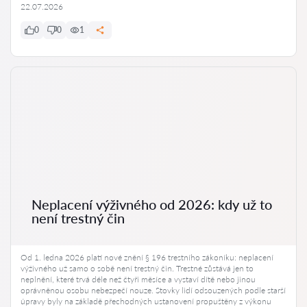
22.07.2026
0
0
1
Neplacení výživného od 2026: kdy už to
není trestný čin
Od 1. ledna 2026 platí nové znění § 196 trestního zákoníku: neplacení
výživného už samo o sobě není trestný čin. Trestné zůstává jen to
neplnění, které trvá déle než čtyři měsíce a vystaví dítě nebo jinou
oprávněnou osobu nebezpečí nouze. Stovky lidí odsouzených podle starší
úpravy byly na základě přechodných ustanovení propuštěny z výkonu