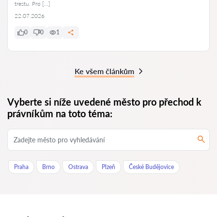
trestu. Pro […]
22.07.2026
0
0
1
Ke všem článkům
Vyberte si níže uvedené město pro přechod k
právníkům na toto téma:
Praha
Brno
Ostrava
Plzeň
České Budějovice