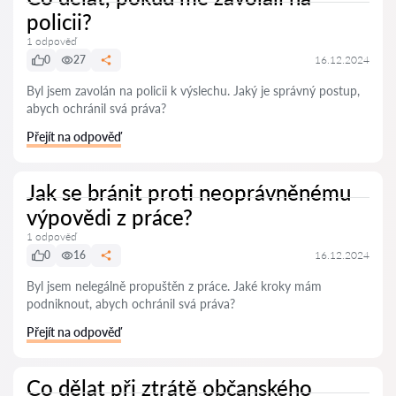
policii?
1 odpověď
0
27
16.12.2024
Byl jsem zavolán na policii k výslechu. Jaký je správný postup,
abych ochránil svá práva?
Přejít na odpověď
Jak se bránit proti neoprávněnému
výpovědi z práce?
1 odpověď
0
16
16.12.2024
Byl jsem nelegálně propuštěn z práce. Jaké kroky mám
podniknout, abych ochránil svá práva?
Přejít na odpověď
Co dělat při ztrátě občanského