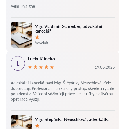
Velmi kvalitně
Mgr. Vladimír Schreiber, advokátní
kancelář
Hodnocení:
Advokát
Lucia Klincko
L
19.05.2025
Advokátní kancelář paní Mgr. Štěpánky Neuschlové vřele
doporučuji. Profesionální a vstřícný přístup, skvělé a rychlé
poradenství. Velice si vážím její práce. Její služby s důvěrou
opět ráda využiji.
Mgr. Štěpánka Neuschlová, advokátka