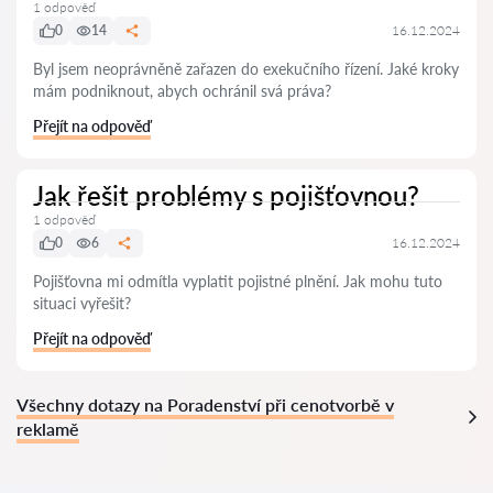
1 odpověď
0
14
16.12.2024
Byl jsem neoprávněně zařazen do exekučního řízení. Jaké kroky
mám podniknout, abych ochránil svá práva?
Přejít na odpověď
Jak řešit problémy s pojišťovnou?
1 odpověď
0
6
16.12.2024
Pojišťovna mi odmítla vyplatit pojistné plnění. Jak mohu tuto
situaci vyřešit?
Přejít na odpověď
Všechny dotazy na Poradenství při cenotvorbě v
reklamě