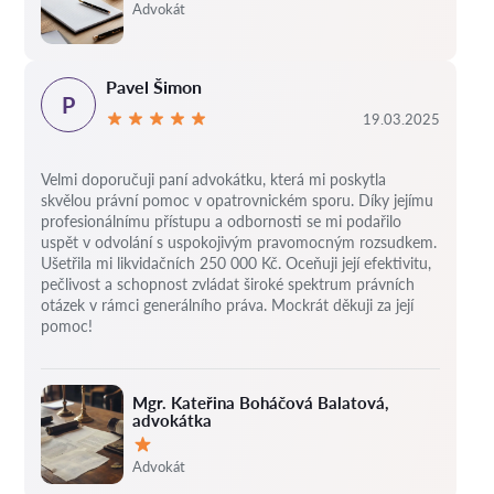
Hodnocení:
Advokát
Pavel Šimon
P
19.03.2025
Velmi doporučuji paní advokátku, která mi poskytla
skvělou právní pomoc v opatrovnickém sporu. Díky jejímu
profesionálnímu přístupu a odbornosti se mi podařilo
uspět v odvolání s uspokojivým pravomocným rozsudkem.
Ušetřila mi likvidačních 250 000 Kč. Oceňuji její efektivitu,
pečlivost a schopnost zvládat široké spektrum právních
otázek v rámci generálního práva. Mockrát děkuji za její
pomoc!
Mgr. Kateřina Boháčová Balatová,
advokátka
Hodnocení:
Advokát