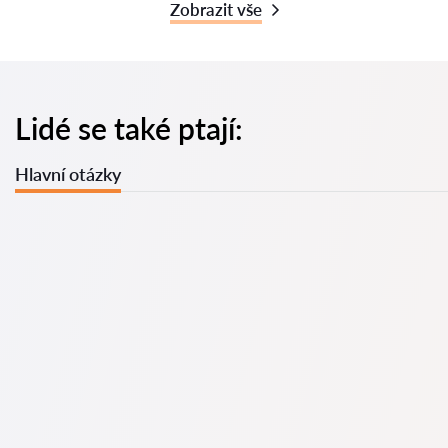
Zobrazit vše
Lidé se také ptají:
Hlavní otázky
U nás najdete seznam nejlepších právníků v s kompletními
informacemi. Ceny, recenze, telefonní číslo a adresa.