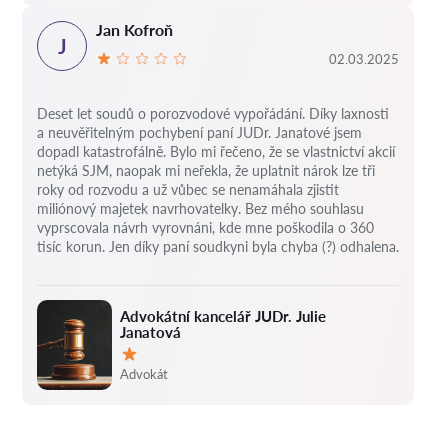
Jan Kofroň
J
02.03.2025
Deset let soudů o porozvodové vypořádání.
Díky laxnosti
a neuvěřitelným pochybení paní JUDr. Janatové jsem
dopadl katastrofálně.
Bylo mi řečeno, že se vlastnictví akcií
netýká SJM, naopak mi neřekla, že uplatnit nárok lze tři
roky od rozvodu a už vůbec se nenamáhala zjistit
miliónový majetek navrhovatelky.
Bez mého souhlasu
vyprscovala návrh vyrovnáni, kde mne poškodila o 360
tisíc korun.
Jen díky paní soudkyni byla chyba (?) odhalena.
Advokátní kancelář JUDr. Julie
Janatová
Hodnocení:
Advokát