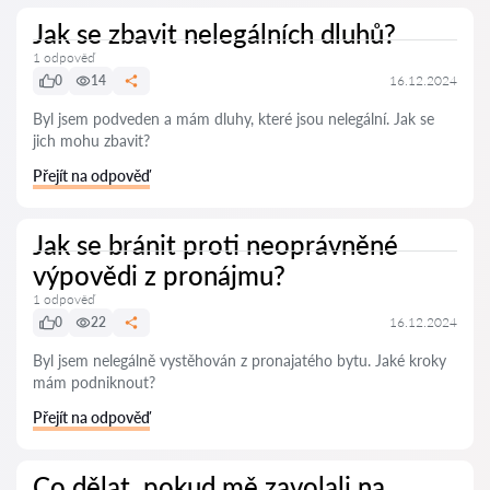
Jak se zbavit nelegálních dluhů?
1 odpověď
0
14
16.12.2024
Byl jsem podveden a mám dluhy, které jsou nelegální. Jak se
jich mohu zbavit?
Přejít na odpověď
Jak se bránit proti neoprávněné
výpovědi z pronájmu?
1 odpověď
0
22
16.12.2024
Byl jsem nelegálně vystěhován z pronajatého bytu. Jaké kroky
mám podniknout?
Přejít na odpověď
Co dělat, pokud mě zavolali na