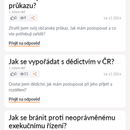
průkazu?
1 odpověď
0
9
16.12.2024
Ztratil jsem svůj občanský průkaz. Jak mám postupovat a co
vše potřebuji zařídit?
Přejít na odpověď
Jak se vypořádat s dědictvím v ČR?
1 odpověď
0
11
16.12.2024
Dostal jsem dědictví, jak mám postupovat při jeho přijetí a
rozdělení?
Přejít na odpověď
Jak se bránit proti neoprávněnému
exekučnímu řízení?