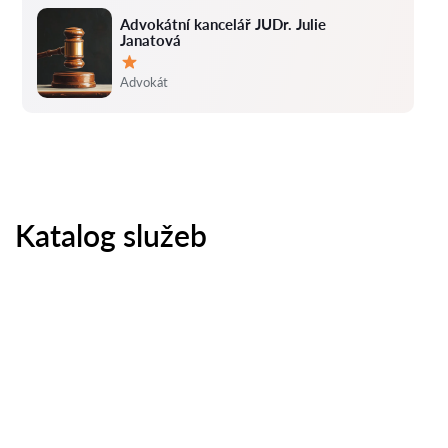
Advokátní kancelář JUDr. Julie
Janatová
Hodnocení:
Advokát
Katalog služeb