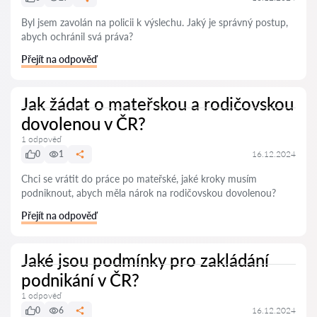
Byl jsem zavolán na policii k výslechu. Jaký je správný postup,
abych ochránil svá práva?
Přejít na odpověď
Jak žádat o mateřskou a rodičovskou
dovolenou v ČR?
1 odpověď
0
1
16.12.2024
Chci se vrátit do práce po mateřské, jaké kroky musím
podniknout, abych měla nárok na rodičovskou dovolenou?
Přejít na odpověď
Jaké jsou podmínky pro zakládání
podnikání v ČR?
1 odpověď
0
6
16.12.2024