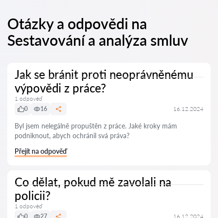
Otázky a odpovědi na
Sestavování a analýza smluv
Jak se bránit proti neoprávněnému
výpovědi z práce?
1 odpověď
0
16
16.12.2024
Byl jsem nelegálně propuštěn z práce. Jaké kroky mám
podniknout, abych ochránil svá práva?
Přejít na odpověď
Co dělat, pokud mě zavolali na
policii?
1 odpověď
0
27
16.12.2024