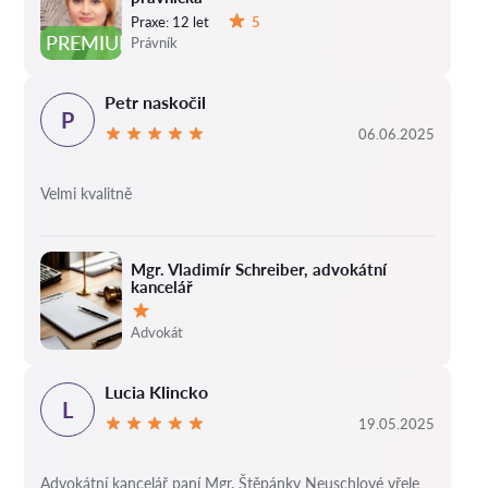
Praxe:
12 let
5
Hodnocení:
PREMIUM
Právník
Petr naskočil
P
06.06.2025
Velmi kvalitně
Mgr. Vladimír Schreiber, advokátní
kancelář
Hodnocení:
Advokát
Lucia Klincko
L
19.05.2025
Advokátní kancelář paní Mgr. Štěpánky Neuschlové vřele