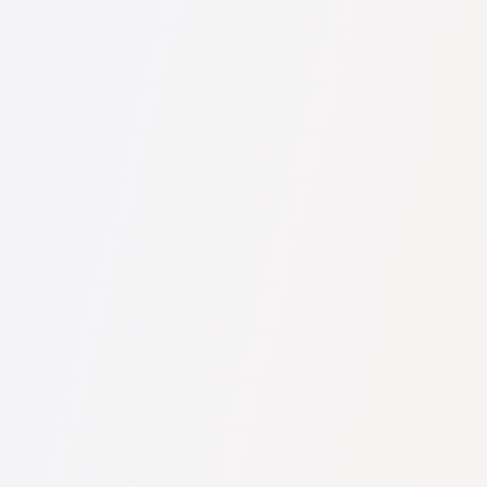
U nás najdete seznam nejlepších právníků v s kompletními
informacemi. Ceny, recenze, telefonní číslo a adresa.
Na naší službě najdete skutečné recenze právníků,
neodstraňujeme negativní recenze a není možné je uměle
navýšit.
Konzultace právníků v začíná od 1400 CZK a výše (ceny se
mohou lišit podle složitosti otázky a formy odpovědi).
Nejprve formulujte svou otázku jasně a stručně a zkuste ji
položit. Pokud není složitá a lze na ni rychle odpovědět,
právníci na ni často odpovídají zdarma. Právo určit cenu
konzultace však zůstává na právníkovi.
To lze provést na české službě pro vyhledávání právníků
Pravnici-cz.com zcela zdarma. Je důležité vědět, že pohodlné
vyhledávání a spojení se specialistou jsou zdarma, ale
konzultace a služby samotných specialistů mohou být