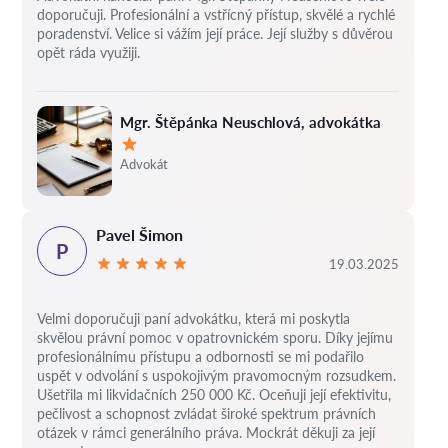
doporučuji. Profesionální a vstřícný přístup, skvělé a rychlé
poradenství. Velice si vážím její práce. Její služby s důvěrou
opět ráda využiji.
Mgr. Štěpánka Neuschlová, advokátka
Hodnocení:
Advokát
Pavel Šimon
P
19.03.2025
Velmi doporučuji paní advokátku, která mi poskytla
skvělou právní pomoc v opatrovnickém sporu. Díky jejímu
profesionálnímu přístupu a odbornosti se mi podařilo
uspět v odvolání s uspokojivým pravomocným rozsudkem.
Ušetřila mi likvidačních 250 000 Kč. Oceňuji její efektivitu,
pečlivost a schopnost zvládat široké spektrum právních
otázek v rámci generálního práva. Mockrát děkuji za její