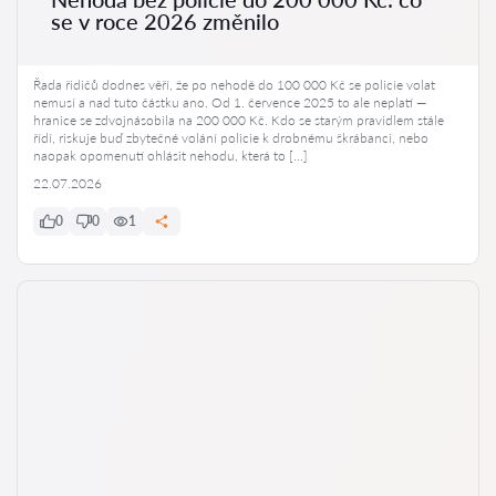
se v roce 2026 změnilo
Řada řidičů dodnes věří, že po nehodě do 100 000 Kč se policie volat
nemusí a nad tuto částku ano. Od 1. července 2025 to ale neplatí —
hranice se zdvojnásobila na 200 000 Kč. Kdo se starým pravidlem stále
řídí, riskuje buď zbytečné volání policie k drobnému škrábanci, nebo
naopak opomenutí ohlásit nehodu, která to […]
22.07.2026
0
0
1