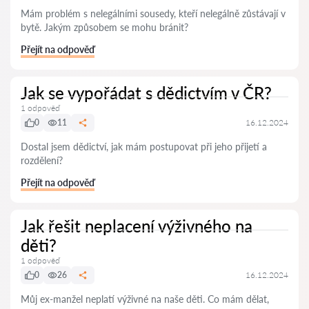
Mám problém s nelegálními sousedy, kteří nelegálně zůstávají v
bytě. Jakým způsobem se mohu bránit?
Přejít na odpověď
Jak se vypořádat s dědictvím v ČR?
1 odpověď
0
11
16.12.2024
Dostal jsem dědictví, jak mám postupovat při jeho přijetí a
rozdělení?
Přejít na odpověď
Jak řešit neplacení výživného na
děti?
1 odpověď
0
26
16.12.2024
Můj ex-manžel neplatí výživné na naše děti. Co mám dělat,