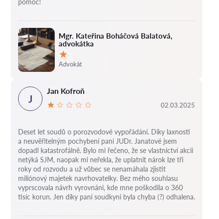
pomoc!
Mgr. Kateřina Boháčová Balatová,
advokátka
Hodnocení:
Advokát
Jan Kofroň
J
02.03.2025
Deset let soudů o porozvodové vypořádání.
Díky laxnosti
a neuvěřitelným pochybení paní JUDr. Janatové jsem
dopadl katastrofálně.
Bylo mi řečeno, že se vlastnictví akcií
netýká SJM, naopak mi neřekla, že uplatnit nárok lze tři
roky od rozvodu a už vůbec se nenamáhala zjistit
miliónový majetek navrhovatelky.
Bez mého souhlasu
vyprscovala návrh vyrovnáni, kde mne poškodila o 360
tisíc korun.
Jen díky paní soudkyni byla chyba (?) odhalena.