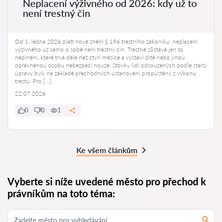
Neplacení výživného od 2026: kdy už to
není trestný čin
Od 1. ledna 2026 platí nové znění § 196 trestního zákoníku: neplacení
výživného už samo o sobě není trestný čin. Trestné zůstává jen to
neplnění, které trvá déle než čtyři měsíce a vystaví dítě nebo jinou
oprávněnou osobu nebezpečí nouze. Stovky lidí odsouzených podle starší
úpravy byly na základě přechodných ustanovení propuštěny z výkonu
trestu. Pro […]
22.07.2026
0
0
1
Ke všem článkům
Vyberte si níže uvedené město pro přechod k
právníkům na toto téma: