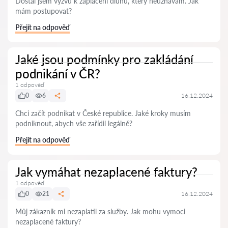
Dostal jsem výzvu k zaplacení dluhu, který neuznávám. Jak
mám postupovat?
Přejít na odpověď
Jaké jsou podmínky pro zakládání
podnikání v ČR?
1 odpověď
0
6
16.12.2024
Chci začít podnikat v České republice. Jaké kroky musím
podniknout, abych vše zařídil legálně?
Přejít na odpověď
Jak vymáhat nezaplacené faktury?
1 odpověď
0
21
16.12.2024
Můj zákazník mi nezaplatil za služby. Jak mohu vymoci
nezaplacené faktury?