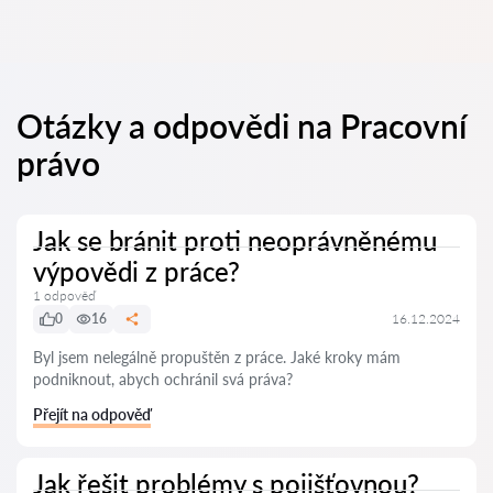
Otázky a odpovědi na Pracovní
právo
Jak se bránit proti neoprávněnému
výpovědi z práce?
1 odpověď
0
16
16.12.2024
Byl jsem nelegálně propuštěn z práce. Jaké kroky mám
podniknout, abych ochránil svá práva?
Přejít na odpověď
Jak řešit problémy s pojišťovnou?