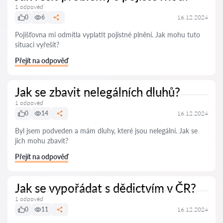
1 odpověď
0
6
16.12.2024
Pojišťovna mi odmítla vyplatit pojistné plnění. Jak mohu tuto
situaci vyřešit?
Přejít na odpověď
Jak se zbavit nelegálních dluhů?
1 odpověď
0
14
16.12.2024
Byl jsem podveden a mám dluhy, které jsou nelegální. Jak se
jich mohu zbavit?
Přejít na odpověď
Jak se vypořádat s dědictvím v ČR?
1 odpověď
0
11
16.12.2024