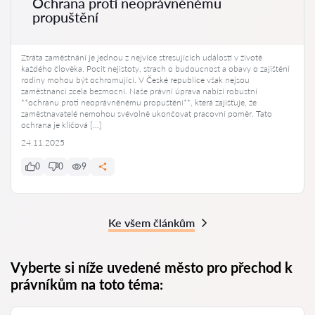
Ochrana proti neoprávněnému
propuštění
Ztráta zaměstnání je jednou z nejvíce stresujících událostí v životě
každého člověka. Pocit nejistoty, strach o budoucnost a obavy o zajištění
rodiny mohou být ochromující. V České republice však nejsou
zaměstnanci zcela bezmocní. Naše právní úprava nabízí robustní
**ochranu proti neoprávněnému propuštění**, která zajišťuje, že
zaměstnavatelé nemohou svévolně ukončovat pracovní poměr. Tato
ochrana je klíčová […]
24.11.2025
0
0
9
Ke všem článkům
Vyberte si níže uvedené město pro přechod k
právníkům na toto téma: