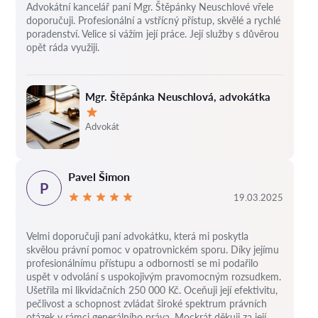
Advokátní kancelář paní Mgr. Štěpánky Neuschlové vřele
doporučuji. Profesionální a vstřícný přístup, skvělé a rychlé
poradenství. Velice si vážím její práce. Její služby s důvěrou
opět ráda využiji.
Mgr. Štěpánka Neuschlová, advokátka
Hodnocení:
Advokát
Pavel Šimon
P
19.03.2025
Velmi doporučuji paní advokátku, která mi poskytla
skvělou právní pomoc v opatrovnickém sporu. Díky jejímu
profesionálnímu přístupu a odbornosti se mi podařilo
uspět v odvolání s uspokojivým pravomocným rozsudkem.
Ušetřila mi likvidačních 250 000 Kč. Oceňuji její efektivitu,
pečlivost a schopnost zvládat široké spektrum právních
otázek v rámci generálního práva. Mockrát děkuji za její