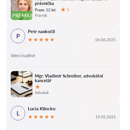
právnička
Praxe:
12 let
5
Hodnocení:
PREMIUM
Právník
Petr naskočil
P
06.06.2025
Velmi kvalitně
Mgr. Vladimír Schreiber, advokátní
kancelář
Hodnocení:
Advokát
Lucia Klincko
L
19.05.2025