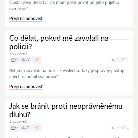
Dostal jsem dědictví, jak mám postupovat při jeho přijetí a
rozdělení?
Přejít na odpověď
Co dělat, pokud mě zavolali na
policii?
1 odpověď
0
27
16.12.2024
Byl jsem zavolán na policii k výslechu. Jaký je správný postup,
abych ochránil svá práva?
Přejít na odpověď
Jak se bránit proti neoprávněnému
dluhu?
1 odpověď
0
21
16.12.2024