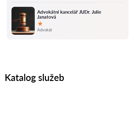
Advokátní kancelář JUDr. Julie
Janatová
Hodnocení:
Advokát
Katalog služeb