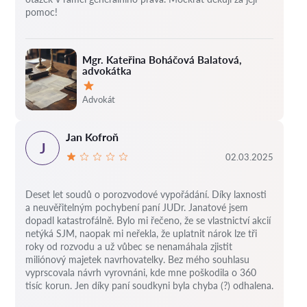
pomoc!
Mgr. Kateřina Boháčová Balatová,
advokátka
Hodnocení:
Advokát
Jan Kofroň
J
02.03.2025
Deset let soudů o porozvodové vypořádání.
Díky laxnosti
a neuvěřitelným pochybení paní JUDr. Janatové jsem
dopadl katastrofálně.
Bylo mi řečeno, že se vlastnictví akcií
netýká SJM, naopak mi neřekla, že uplatnit nárok lze tři
roky od rozvodu a už vůbec se nenamáhala zjistit
miliónový majetek navrhovatelky.
Bez mého souhlasu
vyprscovala návrh vyrovnáni, kde mne poškodila o 360
tisíc korun.
Jen díky paní soudkyni byla chyba (?) odhalena.