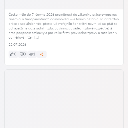
Česko mělo do 7. června 2026 promítnout do zákoníku práce evropskou
směrnici o transparentnosti odměňování — a termín nestihlo. Ministerstvo
práce a sociálních věcí přesto už zveřejnilo konkrétní návrh: zákaz ptát se
uchazečů na dosavadní mzdu, povinnost uvádět mzdové rozpětí ještě
před podpisem smlouvy a pro velké firmy pravidelné zprávy o rozdílech v
odměňování žen […]
22.07.2026
0
0
1