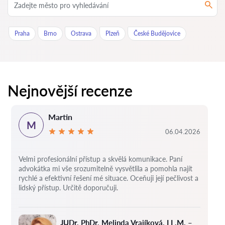
Praha
Brno
Ostrava
Plzeň
České Budějovice
Nejnovější recenze
Martin
M
06.04.2026
Velmi profesionální přístup a skvělá komunikace. Paní
advokátka mi vše srozumitelně vysvětlila a pomohla najít
rychlé a efektivní řešení mé situace. Oceňuji její pečlivost a
lidský přístup. Určitě doporučuji.
JUDr. PhDr. Melinda Vrajíková, LL.M. –