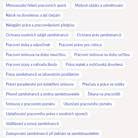
Mimosoudní řešení pracovních sporů
Mzdové otázky a odměňování
Nárok na dovolenou a její čerpání
Nelegální práce a pracovněprávní předpisy
Ochrana osobních údajů zaměstnanců
Ochrana práv zaměstnanců
Pracovní doba a odpočinek
Pracovní právo pro cizince
Pracovní smlouva na dobu neurčitou
Pracovní smlouva na dobu určitou
Pracovní úrazy a náhrada škody
Práva matek a rodičovská dovolená
Práva zaměstnanců se zdravotním postižením
Právní poradenství pro kolektivní smlouvy
Přesčasy a práce ve svátky
Převod zaměstnanců a změna zaměstnavatele
Šikana na pracovišti
Smlouvy o pracovním poměru
Ukončení pracovního poměru
Uplatňování pracovního práva v soudních sporech
Vzdělávání a rozvoj zaměstnanců
Zastupování zaměstnanců při jednání se zaměstnavatelem