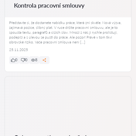
Kontrola pracovní smlouvy
Představte si, že dostanete nabídku práce, která zní skvěle. Nová výzva,
zajímavá pozice, slibný plat. V ruce držíte pracovní smlouvu, ale je to
spousta textu, paragrafů a cizích slov. Mnozí z nás ji rychle prolistují,
podepíší a s úlevou se pustí do práce. Ale pozor! Právě v tom tkví
obrovské riziko. Vaše pracovní smlouva není […]
25.11.2025
0
0
8