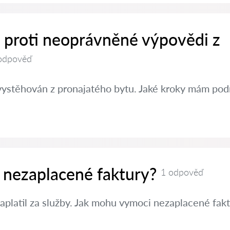
t proti neoprávněné výpovědi z
odpověď
vystěhován z pronajatého bytu. Jaké kroky mám pod
 nezaplacené faktury?
1 odpověď
aplatil za služby. Jak mohu vymoci nezaplacené fak