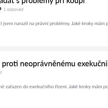
ádat s problémy při koupi
?
1 odpověď
ti jsem narazil na právní problémy. Jaké kroky mám 
it proti neoprávněnému exekučn
ď
ě zařazen do exekučního řízení. Jaké kroky mám po