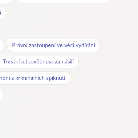
í
Právní zastoupení ve věci vydírání
Trestní odpovědnost za násilí
nění z kriminálních spiknutí