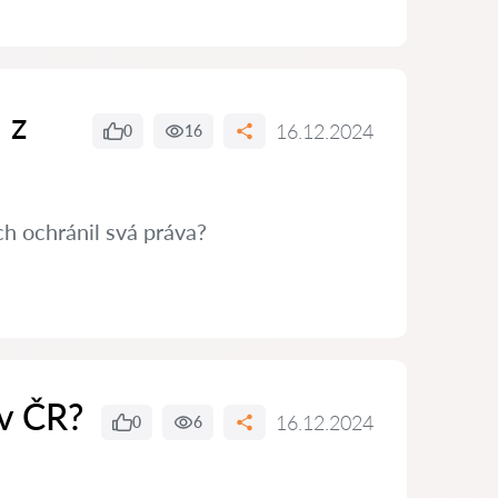
 z
16.12.2024
0
16
h ochránil svá práva?
 v ČR?
16.12.2024
0
6