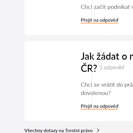
Chci začít podnikat 
Přejít na odpověď
Jak žádat o
ČR?
1 odpověď
Chci se vrátit do p
dovolenou?
Přejít na odpověď
Všechny dotazy na Trestní právo