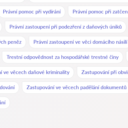
Právní pomoc při vydírání
Právní pomoc při zatčen
Právní zastoupení při podezření z daňových úniků
vých peněz
Právní zastoupení ve věci domácího násilí
Trestní odpovědnost za hospodářské trestné činy
í ve věcech daňové kriminality
Zastupování při obvi
odování
Zastupování ve věcech padělání dokumentů
ání