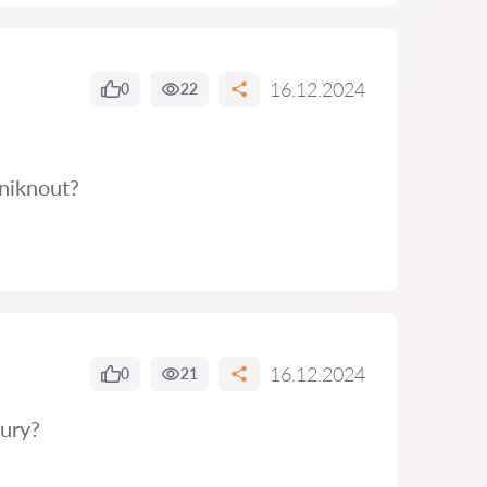
16.12.2024
0
22
niknout?
16.12.2024
0
21
tury?