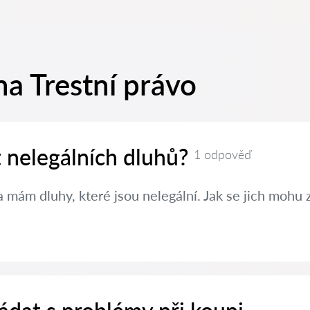
a Trestní právo
t nelegálních dluhů?
1 odpověď
 mám dluhy, které jsou nelegální. Jak se jich mohu 