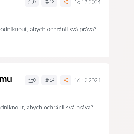
16.12.2024
0
13
podniknout, abych ochránil svá práva?
ímu
16.12.2024
0
14
dniknout, abych ochránil svá práva?