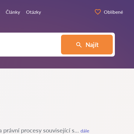
Články
Otázky
Oblíbené
Najít
 právní procesy související s...
dále