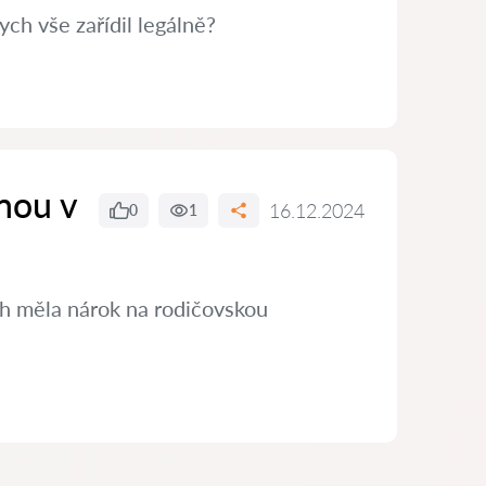
ch vše zařídil legálně?
nou v
16.12.2024
0
1
ch měla nárok na rodičovskou