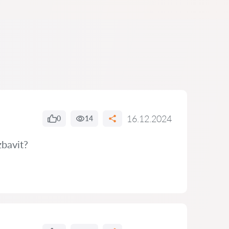
16.12.2024
0
14
zbavit?