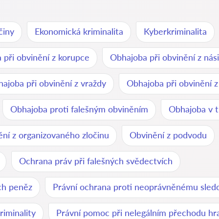
činy
Ekonomická kriminalita
Kyberkriminalita
 při obvinění z korupce
Obhajoba při obvinění z nási
ajoba při obvinění z vraždy
Obhajoba při obvinění z
Obhajoba proti falešným obviněním
Obhajoba v t
ní z organizovaného zločinu
Obvinění z podvodu
Ochrana práv při falešných svědectvích
ých peněz
Právní ochrana proti neoprávněnému sled
riminality
Právní pomoc při nelegálním přechodu hr