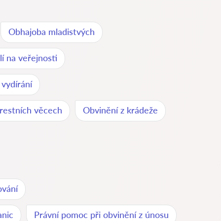
Obhajoba mladistvých
lí na veřejnosti
 vydírání
restních věcech
Obvinění z krádeže
ování
anic
Právní pomoc při obvinění z únosu