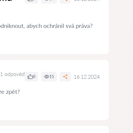
dniknout, abych ochránil svá práva?
1 odpověď
16.12.2024
0
15
ze zpět?