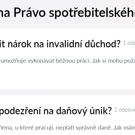
na Právo spotřebitelské
nit nárok na invalidní důchod?
1 od
eumožňuje vykonávat běžnou práci. Jak si mohu požá
 podezření na daňový únik?
1 odpov
irma, u které pracuji, neplatí správně daně. Jak m