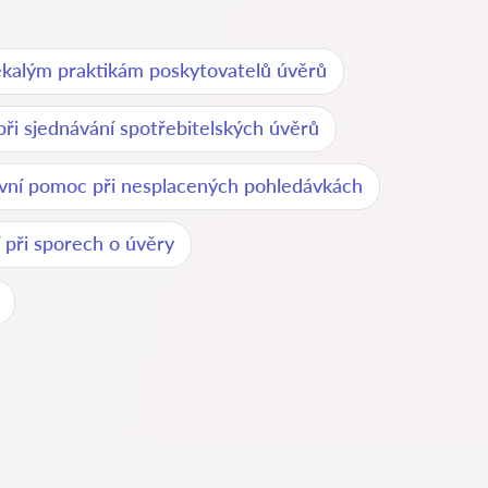
ekalým praktikám poskytovatelů úvěrů
ři sjednávání spotřebitelských úvěrů
vní pomoc při nesplacených pohledávkách
 při sporech o úvěry