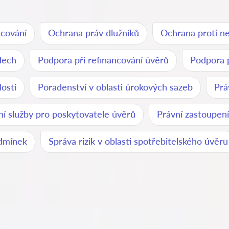
ncování
Ochrana práv dlužníků
Ochrana proti n
dech
Podpora při refinancování úvěrů
Podpora p
osti
Poradenství v oblasti úrokových sazeb
Prá
ní služby pro poskytovatele úvěrů
Právní zastoupení
odmínek
Správa rizik v oblasti spotřebitelského úvěru