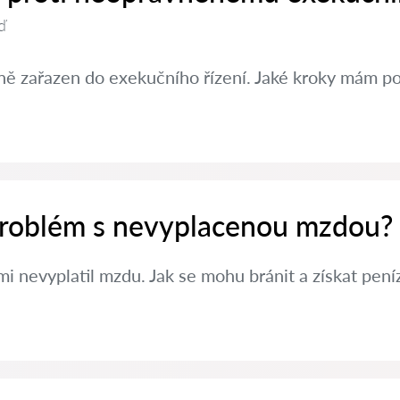
ď
ě zařazen do exekučního řízení. Jaké kroky mám po
 problém s nevyplacenou mzdou?
i nevyplatil mzdu. Jak se mohu bránit a získat pení