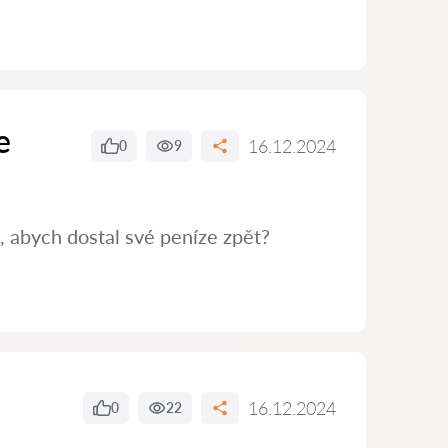
e
16.12.2024
0
9
, abych dostal své peníze zpět?
16.12.2024
0
22