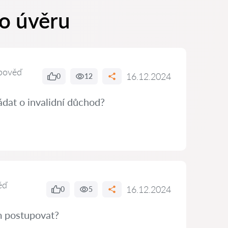
ho úvěru
pověď
16.12.2024
0
12
dat o invalidní důchod?
ěď
16.12.2024
0
5
ám postupovat?