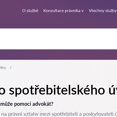
O službě
Konzultace právníka v
Všechny služby
věru
o spotřebitelského ú
m může pomoci advokát?
a právní vztahy mezi spotřebiteli a poskytovateli úv