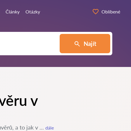
Články
Otázky
Oblíbené
Najít
věru v
ěrů, a to jak v ...
dále