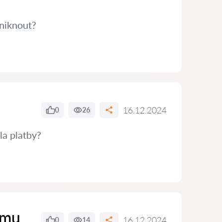
niknout?
16.12.2024
0
26
la platby?
ímu
16.12.2024
0
14