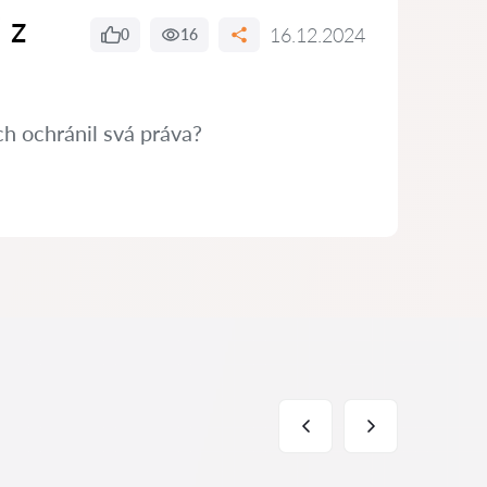
 z
16.12.2024
0
16
h ochránil svá práva?