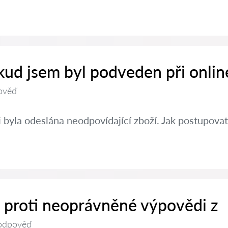
kud jsem byl podveden při onlin
ověď
 byla odeslána neodpovídající zboží. Jak postupovat
t proti neoprávněné výpovědi z
odpověď