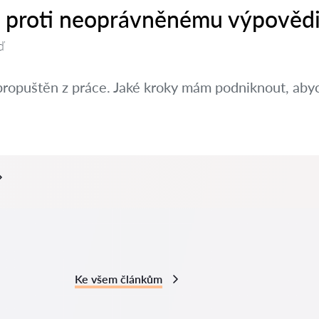
it proti neoprávněnému výpovědi
ď
propuštěn z práce. Jaké kroky mám podniknout, abyc
Ke všem článkům