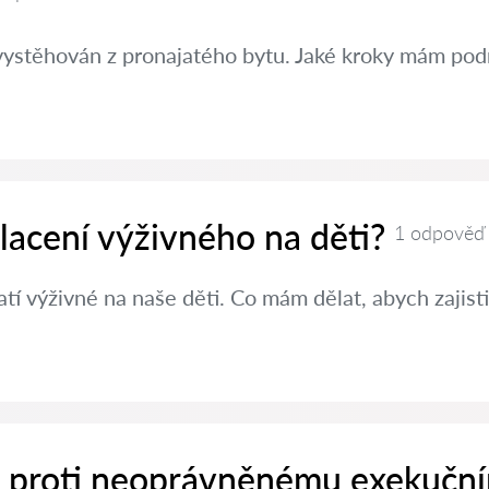
vystěhován z pronajatého bytu. Jaké kroky mám pod
placení výživného na děti?
1 odpověď
í výživné na naše děti. Co mám dělat, abych zajisti
it proti neoprávněnému exekučn