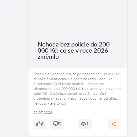
Nehoda bez policie do 200
000 Kč: co se v roce 2026
změnilo
Řada řidičů dodnes věří, že po nehodě do 100 000 Kč
se policie volat nemusí a nad tuto částku ano. Od
1. července 2025 to ale neplatí — hranice se
zdvojnásobila na 200 000 Kč. Kdo se starým pravidlem
stále řídí, riskuje buď zbytečné volání policie k
drobnému škrábanci, nebo naopak opomenutí ohlásit
nehodu, která to […]
22.07.2026
0
0
1