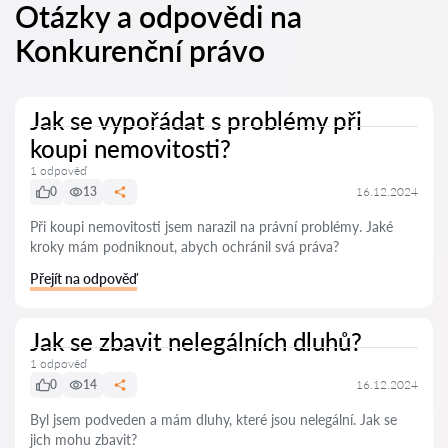
Otázky a odpovědi na
Konkurenční právo
Jak se vypořádat s problémy při
koupi nemovitosti?
1 odpověď
0
13
16.12.2024
Při koupi nemovitosti jsem narazil na právní problémy. Jaké
kroky mám podniknout, abych ochránil svá práva?
Přejít na odpověď
Jak se zbavit nelegálních dluhů?
1 odpověď
0
14
16.12.2024
Byl jsem podveden a mám dluhy, které jsou nelegální. Jak se
jich mohu zbavit?