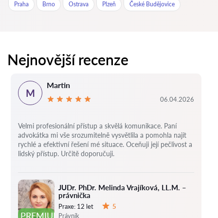
Praha
Brno
Ostrava
Plzeň
České Budějovice
Nejnovější recenze
Martin
M
06.04.2026
Velmi profesionální přístup a skvělá komunikace. Paní
advokátka mi vše srozumitelně vysvětlila a pomohla najít
rychlé a efektivní řešení mé situace. Oceňuji její pečlivost a
lidský přístup. Určitě doporučuji.
JUDr. PhDr. Melinda Vrajíková, LL.M. –
právnička
Praxe:
12 let
5
Hodnocení:
PREMIUM
Právník