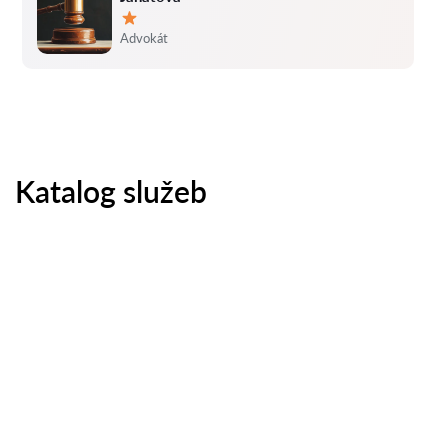
Hodnocení:
Advokát
Katalog služeb