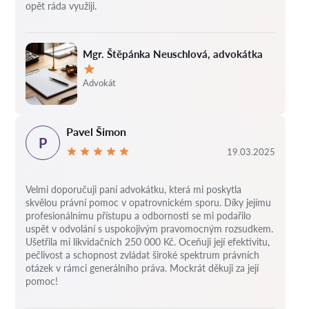
opět ráda využiji.
Mgr. Štěpánka Neuschlová, advokátka
Hodnocení:
Advokát
Pavel Šimon
P
19.03.2025
Velmi doporučuji paní advokátku, která mi poskytla
skvělou právní pomoc v opatrovnickém sporu. Díky jejímu
profesionálnímu přístupu a odbornosti se mi podařilo
uspět v odvolání s uspokojivým pravomocným rozsudkem.
Ušetřila mi likvidačních 250 000 Kč. Oceňuji její efektivitu,
pečlivost a schopnost zvládat široké spektrum právních
otázek v rámci generálního práva. Mockrát děkuji za její
pomoc!