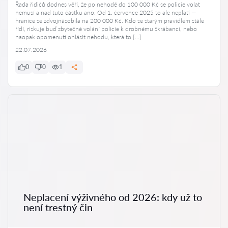
Řada řidičů dodnes věří, že po nehodě do 100 000 Kč se policie volat
nemusí a nad tuto částku ano. Od 1. července 2025 to ale neplatí —
hranice se zdvojnásobila na 200 000 Kč. Kdo se starým pravidlem stále
řídí, riskuje buď zbytečné volání policie k drobnému škrábanci, nebo
naopak opomenutí ohlásit nehodu, která to […]
22.07.2026
0
0
1
Neplacení výživného od 2026: kdy už to
není trestný čin