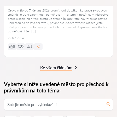
Česko mělo do 7. června 2026 promítnout do zákoníku práce evropskou
směrnici o transparentnosti odměňování — a termín nestihlo. Ministerstvo
práce a sociálních věcí přesto už zveřejnilo konkrétní návrh: zákaz ptát se
uchazečů na dosavadní mzdu, povinnost uvádět mzdové rozpětí ještě
před podpisem smlouvy a pro velké firmy pravidelné zprávy o rozdílech v
odměňování žen […]
22.07.2026
0
0
1
Ke všem článkům
Vyberte si níže uvedené město pro přechod k
právníkům na toto téma: