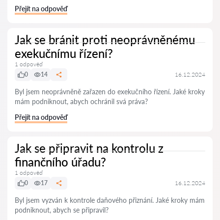
Přejít na odpověď
Jak se bránit proti neoprávněnému
exekučnímu řízení?
1 odpověď
0
14
16.12.2024
Byl jsem neoprávněně zařazen do exekučního řízení. Jaké kroky
mám podniknout, abych ochránil svá práva?
Přejít na odpověď
Jak se připravit na kontrolu z
finančního úřadu?
1 odpověď
0
17
16.12.2024
Byl jsem vyzván k kontrole daňového přiznání. Jaké kroky mám
podniknout, abych se připravil?