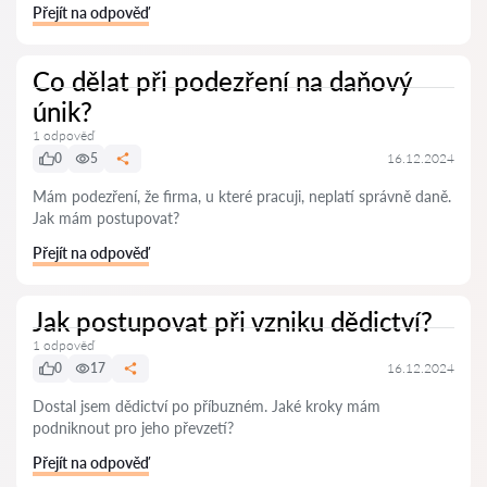
Přejít na odpověď
Co dělat při podezření na daňový
únik?
1 odpověď
0
5
16.12.2024
Mám podezření, že firma, u které pracuji, neplatí správně daně.
Jak mám postupovat?
Přejít na odpověď
Jak postupovat při vzniku dědictví?
1 odpověď
0
17
16.12.2024
Dostal jsem dědictví po příbuzném. Jaké kroky mám
podniknout pro jeho převzetí?
Přejít na odpověď