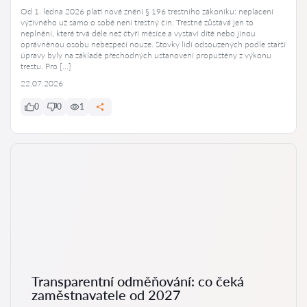
Od 1. ledna 2026 platí nové znění § 196 trestního zákoníku: neplacení
výživného už samo o sobě není trestný čin. Trestné zůstává jen to
neplnění, které trvá déle než čtyři měsíce a vystaví dítě nebo jinou
oprávněnou osobu nebezpečí nouze. Stovky lidí odsouzených podle starší
úpravy byly na základě přechodných ustanovení propuštěny z výkonu
trestu. Pro […]
22.07.2026
0
0
1
Transparentní odměňování: co čeká
zaměstnavatele od 2027