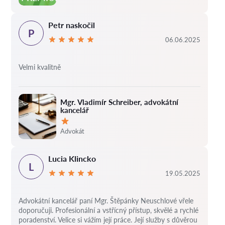
Petr naskočil
P
06.06.2025
Velmi kvalitně
Mgr. Vladimír Schreiber, advokátní
kancelář
Hodnocení:
Advokát
Lucia Klincko
L
19.05.2025
Advokátní kancelář paní Mgr. Štěpánky Neuschlové vřele
doporučuji. Profesionální a vstřícný přístup, skvělé a rychlé
poradenství. Velice si vážím její práce. Její služby s důvěrou