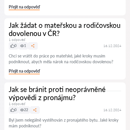
Přejít na odpověď
Jak žádat o mateřskou a rodičovskou
dovolenou v ČR?
1 odpověď
0
1
16.12.2024
Chci se vrátit do práce po mateřské, jaké kroky musím
podniknout, abych měla nárok na rodičovskou dovolenou?
Přejít na odpověď
Jak se bránit proti neoprávněné
výpovědi z pronájmu?
1 odpověď
0
22
16.12.2024
Byl jsem nelegálně vystěhován z pronajatého bytu. Jaké kroky
mám podniknout?