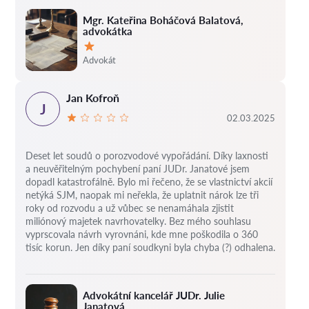
Mgr. Kateřina Boháčová Balatová,
advokátka
Hodnocení:
Advokát
Jan Kofroň
J
02.03.2025
Deset let soudů o porozvodové vypořádání.
Díky laxnosti
a neuvěřitelným pochybení paní JUDr. Janatové jsem
dopadl katastrofálně.
Bylo mi řečeno, že se vlastnictví akcií
netýká SJM, naopak mi neřekla, že uplatnit nárok lze tři
roky od rozvodu a už vůbec se nenamáhala zjistit
miliónový majetek navrhovatelky.
Bez mého souhlasu
vyprscovala návrh vyrovnáni, kde mne poškodila o 360
tisíc korun.
Jen díky paní soudkyni byla chyba (?) odhalena.
Advokátní kancelář JUDr. Julie
Janatová