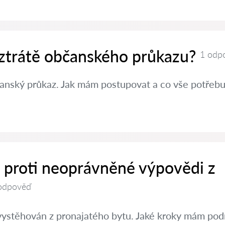
 ztrátě občanského průkazu?
1 odp
čanský průkaz. Jak mám postupovat a co vše potřebuj
t proti neoprávněné výpovědi z
odpověď
vystěhován z pronajatého bytu. Jaké kroky mám pod