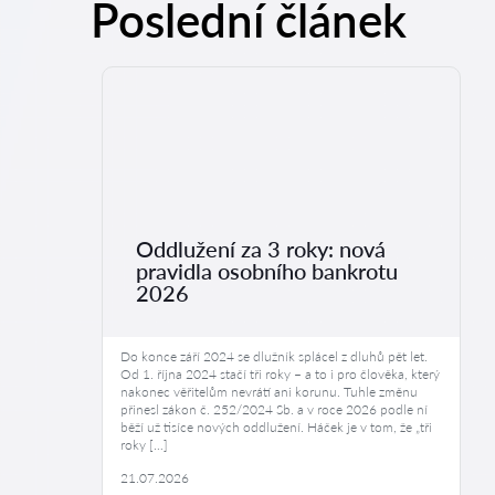
Poslední článek
Oddlužení za 3 roky: nová
pravidla osobního bankrotu
2026
Do konce září 2024 se dlužník splácel z dluhů pět let.
Od 1. října 2024 stačí tři roky – a to i pro člověka, který
nakonec věřitelům nevrátí ani korunu. Tuhle změnu
přinesl zákon č. 252/2024 Sb. a v roce 2026 podle ní
běží už tisíce nových oddlužení. Háček je v tom, že „tři
roky […]
21.07.2026