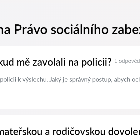
na Právo sociálního zab
kud mě zavolali na policii?
1 odpověď
policii k výslechu. Jaký je správný postup, abych oc
 mateřskou a rodičovskou dovole