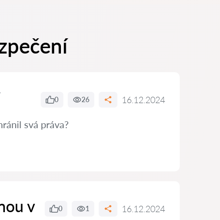
ezpečení
16.12.2024
0
26
hránil svá práva?
nou v
16.12.2024
0
1