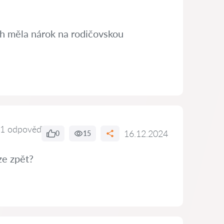
ch měla nárok na rodičovskou
1 odpověď
16.12.2024
0
15
ze zpět?