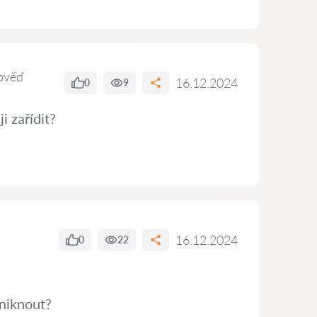
ověď
16.12.2024
0
9
i zařídit?
16.12.2024
0
22
niknout?