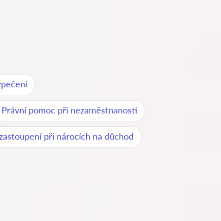
zpečení
Právní pomoc při nezaměstnanosti
 zastoupení při nárocích na důchod