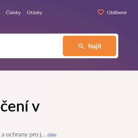
Články
Otázky
Oblíbené
Najít
čení v
a ochrany pro j...
dále