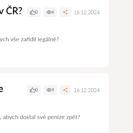
 v ČR?
16.12.2024
0
6
ch vše zařídil legálně?
e
16.12.2024
0
9
, abych dostal své peníze zpět?