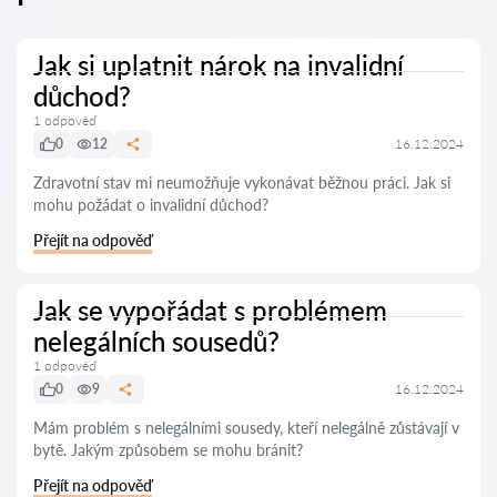
Jak si uplatnit nárok na invalidní
důchod?
1 odpověď
0
12
16.12.2024
Zdravotní stav mi neumožňuje vykonávat běžnou práci. Jak si
mohu požádat o invalidní důchod?
Přejít na odpověď
Jak se vypořádat s problémem
nelegálních sousedů?
1 odpověď
0
9
16.12.2024
Mám problém s nelegálními sousedy, kteří nelegálně zůstávají v
bytě. Jakým způsobem se mohu bránit?
Přejít na odpověď