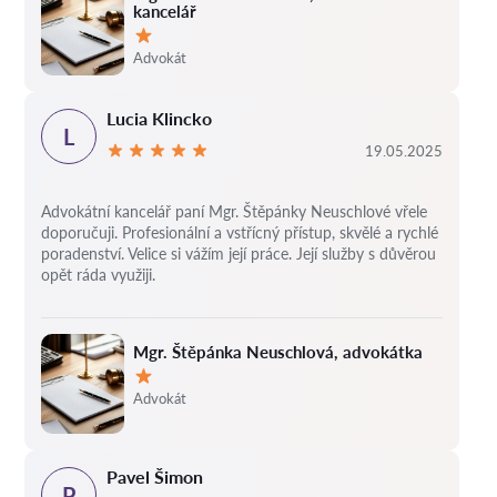
kancelář
Hodnocení:
Advokát
Lucia Klincko
L
19.05.2025
Advokátní kancelář paní Mgr. Štěpánky Neuschlové vřele
doporučuji. Profesionální a vstřícný přístup, skvělé a rychlé
poradenství. Velice si vážím její práce. Její služby s důvěrou
opět ráda využiji.
Mgr. Štěpánka Neuschlová, advokátka
Hodnocení:
Advokát
Pavel Šimon
P