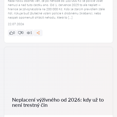
Řada řidičů dodnes věří, že po nehodě do 100 000 Kč se policie volat
nemusí a nad tuto částku ano. Od 1. července 2025 to ale neplatí —
hranice se zdvojnásobila na 200 000 Kč. Kdo se starým pravidlem stále
řídí, riskuje buď zbytečné volání policie k drobnému škrábanci, nebo
naopak opomenutí ohlásit nehodu, která to […]
22.07.2026
0
0
1
Neplacení výživného od 2026: kdy už to
není trestný čin