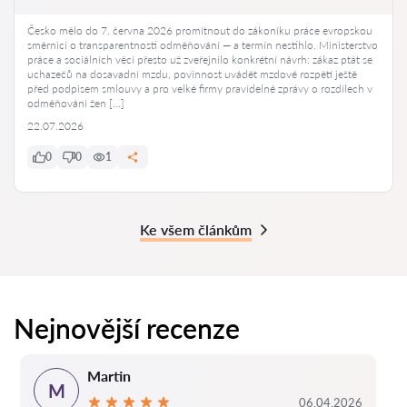
Česko mělo do 7. června 2026 promítnout do zákoníku práce evropskou
směrnici o transparentnosti odměňování — a termín nestihlo. Ministerstvo
práce a sociálních věcí přesto už zveřejnilo konkrétní návrh: zákaz ptát se
uchazečů na dosavadní mzdu, povinnost uvádět mzdové rozpětí ještě
před podpisem smlouvy a pro velké firmy pravidelné zprávy o rozdílech v
odměňování žen […]
22.07.2026
0
0
1
Ke všem článkům
Nejnovější recenze
Martin
M
06.04.2026