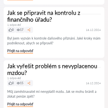
Jak se připravit na kontrolu z
finančního úřadu?
1 odpověď
0
17
16.12.2024
Byl jsem vyzván k kontrole daňového přiznání. Jaké kroky mám
podniknout, abych se připravil?
Přejít na odpověď
Jak vyřešit problém s nevyplacenou
mzdou?
1 odpověď
0
15
16.12.2024
Můj zaměstnavatel mi nevyplatil mzdu. Jak se mohu bránit a
získat peníze zpět?
Přejít na odpověď