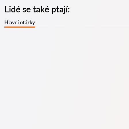
Lidé se také ptají:
Hlavní otázky
U nás najdete seznam nejlepších právníků v s kompletními
informacemi. Ceny, recenze, telefonní číslo a adresa.
Na naší službě najdete skutečné recenze právníků,
neodstraňujeme negativní recenze a není možné je uměle
navýšit.
Konzultace právníků v začíná od 1400 CZK a výše (ceny se