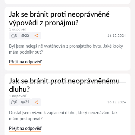
Jak se bránit proti neoprávněné
výpovědi z pronájmu?
1 odpověď
0
22
16.12.2024
Byl jsem nelegálně vystěhován z pronajatého bytu. Jaké kroky
mám podniknout?
Přejít na odpověď
Jak se bránit proti neoprávněnému
dluhu?
1 odpověď
0
21
16.12.2024
Dostal jsem výzvu k zaplacení dluhu, který neuznávám. Jak
mám postupovat?
Přejít na odpověď