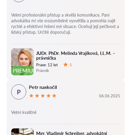
Velmi profesionální přístup a skvělá komunikace. Paní
advokátka mi vše srozumitelně vysvětlila a pomohla najít
rychlé a efektivní řešení mé situace. Oceňuji její pečlivost a
lidský přístup. Určitě doporučuji.
JUDr. PhDr. Melinda Vrajíková, LL.M. –
právnička
Praxe:
12 let
5
Hodnocení:
PREMIUM
Právník
Petr naskočil
P
06.06.2025
Velmi kvalitně
Mgr. Vladimír Schreiber, advokátní