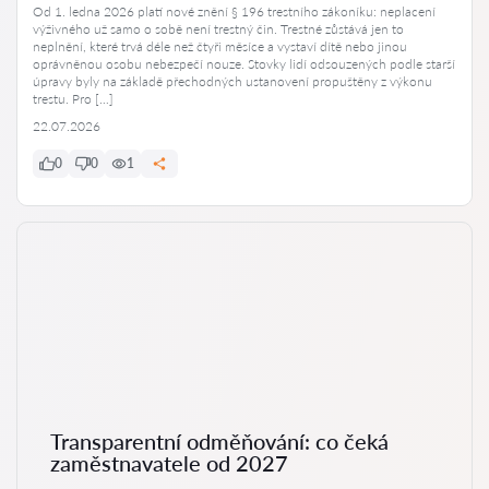
Od 1. ledna 2026 platí nové znění § 196 trestního zákoníku: neplacení
výživného už samo o sobě není trestný čin. Trestné zůstává jen to
neplnění, které trvá déle než čtyři měsíce a vystaví dítě nebo jinou
oprávněnou osobu nebezpečí nouze. Stovky lidí odsouzených podle starší
úpravy byly na základě přechodných ustanovení propuštěny z výkonu
trestu. Pro […]
22.07.2026
0
0
1
Transparentní odměňování: co čeká
zaměstnavatele od 2027