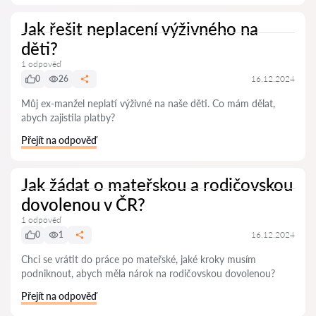
Jak řešit neplacení výživného na
děti?
1 odpověď
0
26
16.12.2024
Můj ex-manžel neplatí výživné na naše děti. Co mám dělat,
abych zajistila platby?
Přejít na odpověď
Jak žádat o mateřskou a rodičovskou
dovolenou v ČR?
1 odpověď
0
1
16.12.2024
Chci se vrátit do práce po mateřské, jaké kroky musím
podniknout, abych měla nárok na rodičovskou dovolenou?
Přejít na odpověď