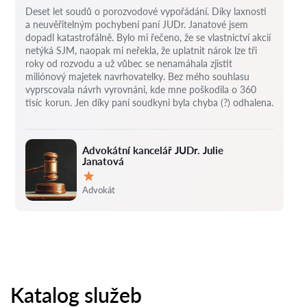
Deset let soudů o porozvodové vypořádání.
Díky laxnosti
a neuvěřitelným pochybení paní JUDr. Janatové jsem
dopadl katastrofálně.
Bylo mi řečeno, že se vlastnictví akcií
netýká SJM, naopak mi neřekla, že uplatnit nárok lze tři
roky od rozvodu a už vůbec se nenamáhala zjistit
miliónový majetek navrhovatelky.
Bez mého souhlasu
vyprscovala návrh vyrovnáni, kde mne poškodila o 360
tisíc korun.
Jen díky paní soudkyni byla chyba (?) odhalena.
Advokátní kancelář JUDr. Julie
Janatová
Hodnocení:
Advokát
Katalog služeb