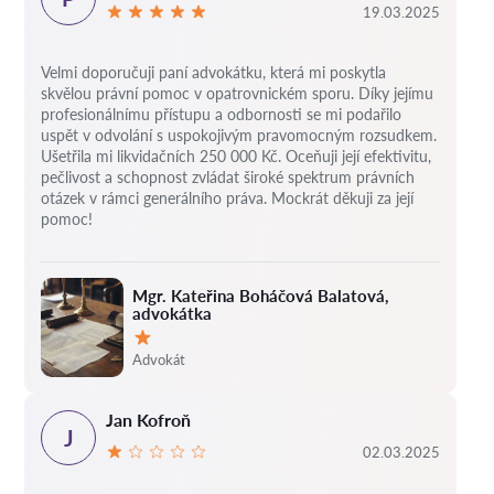
19.03.2025
Velmi doporučuji paní advokátku, která mi poskytla
skvělou právní pomoc v opatrovnickém sporu. Díky jejímu
profesionálnímu přístupu a odbornosti se mi podařilo
uspět v odvolání s uspokojivým pravomocným rozsudkem.
Ušetřila mi likvidačních 250 000 Kč. Oceňuji její efektivitu,
pečlivost a schopnost zvládat široké spektrum právních
otázek v rámci generálního práva. Mockrát děkuji za její
pomoc!
Mgr. Kateřina Boháčová Balatová,
advokátka
Hodnocení:
Advokát
Jan Kofroň
J
02.03.2025