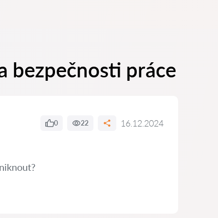
a bezpečnosti práce
16.12.2024
0
22
niknout?