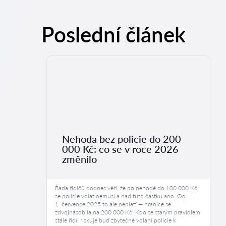
Poslední článek
Nehoda bez policie do 200
000 Kč: co se v roce 2026
změnilo
Řada řidičů dodnes věří, že po nehodě do 100 000 Kč
se policie volat nemusí a nad tuto částku ano. Od
1. července 2025 to ale neplatí — hranice se
zdvojnásobila na 200 000 Kč. Kdo se starým pravidlem
stále řídí, riskuje buď zbytečné volání policie k