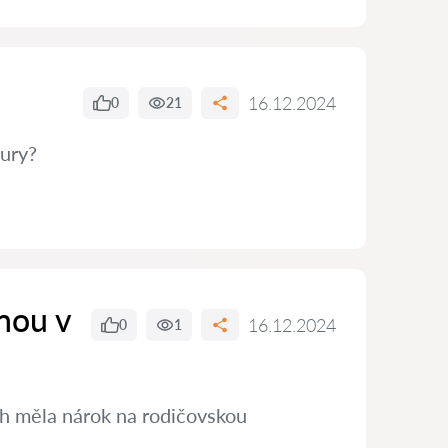
16.12.2024
0
21
tury?
nou v
16.12.2024
0
1
ch měla nárok na rodičovskou