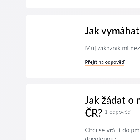
Jak vymáhat
Můj zákazník mi nez
Přejít na odpověď
Jak žádat o
ČR?
1 odpověď
Chci se vrátit do p
dovolenou?