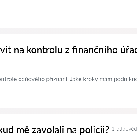
avit na kontrolu z finančního úřa
ontrole daňového přiznání. Jaké kroky mám podniknou
kud mě zavolali na policii?
1 odpověď