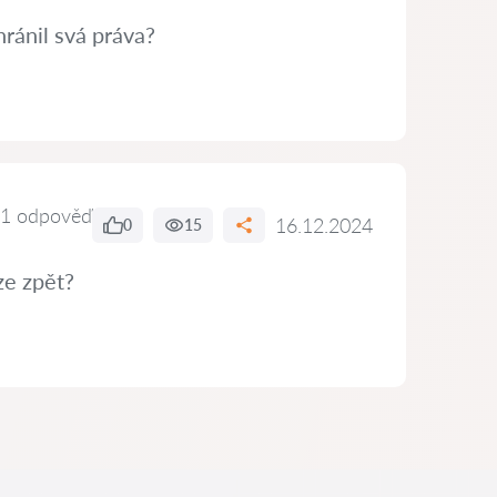
hránil svá práva?
1 odpověď
16.12.2024
0
15
ze zpět?