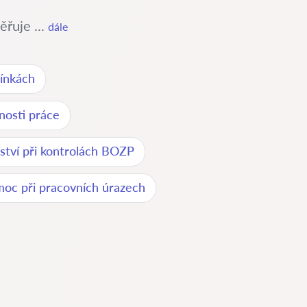
řuje ...
dále
ínkách
čnosti práce
ství při kontrolách BOZP
moc při pracovních úrazech