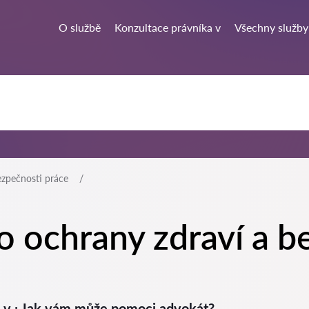
O službě
Konzultace právníka v
Všechny služby
ezpečnosti práce
o ochrany zdraví a b
e v : Jak vám může pomoci advokát?