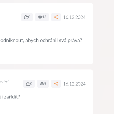
16.12.2024
0
13
podniknout, abych ochránil svá práva?
ověď
16.12.2024
0
9
i zařídit?