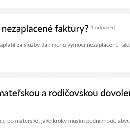
 nezaplacené faktury?
1 odpověď
aplatil za služby. Jak mohu vymoci nezaplacené fak
 mateřskou a rodičovskou dovole
ráce po mateřské, jaké kroky musím podniknout, aby