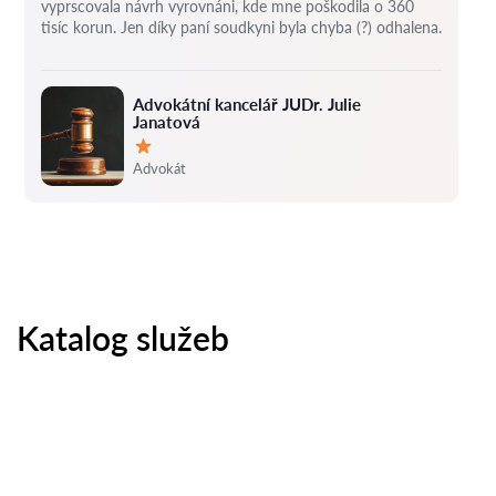
vyprscovala návrh vyrovnáni, kde mne poškodila o 360
tisíc korun.
Jen díky paní soudkyni byla chyba (?) odhalena.
Advokátní kancelář JUDr. Julie
Janatová
Hodnocení:
Advokát
Katalog služeb