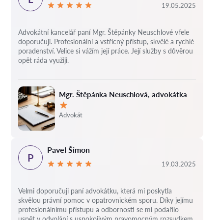
19.05.2025
Advokátní kancelář paní Mgr. Štěpánky Neuschlové vřele
doporučuji. Profesionální a vstřícný přístup, skvělé a rychlé
poradenství. Velice si vážím její práce. Její služby s důvěrou
opět ráda využiji.
Mgr. Štěpánka Neuschlová, advokátka
Hodnocení:
Advokát
Pavel Šimon
P
19.03.2025
Velmi doporučuji paní advokátku, která mi poskytla
skvělou právní pomoc v opatrovnickém sporu. Díky jejímu
profesionálnímu přístupu a odbornosti se mi podařilo
uspět v odvolání s uspokojivým pravomocným rozsudkem.