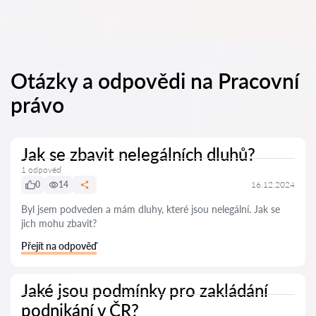
Otázky a odpovědi na Pracovní
právo
Jak se zbavit nelegálních dluhů?
1 odpověď
0
14
16.12.2024
Byl jsem podveden a mám dluhy, které jsou nelegální. Jak se
jich mohu zbavit?
Přejít na odpověď
Jaké jsou podmínky pro zakládání
podnikání v ČR?