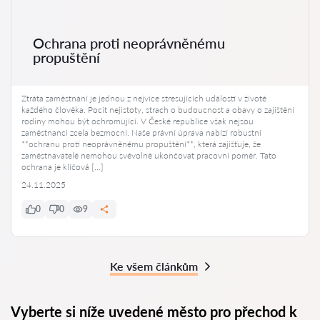
Ochrana proti neoprávněnému
propuštění
Ztráta zaměstnání je jednou z nejvíce stresujících událostí v životě
každého člověka. Pocit nejistoty, strach o budoucnost a obavy o zajištění
rodiny mohou být ochromující. V České republice však nejsou
zaměstnanci zcela bezmocní. Naše právní úprava nabízí robustní
**ochranu proti neoprávněnému propuštění**, která zajišťuje, že
zaměstnavatelé nemohou svévolně ukončovat pracovní poměr. Tato
ochrana je klíčová […]
24.11.2025
0
0
9
Ke všem článkům
Vyberte si níže uvedené město pro přechod k