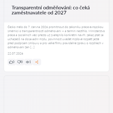
Transparentní odměňování: co čeká
zaměstnavatele od 2027
Česko mělo do 7. června 2026 promítnout do zákoníku práce evropskou
směrnici o transparentnosti odměňování — a termín nestihlo. Ministerstvo
práce a sociálních věcí přesto už zveřejnilo konkrétní návrh: zákaz ptát se
uchazečů na dosavadní mzdu, povinnost uvádět mzdové rozpětí ještě
před podpisem smlouvy a pro velké firmy pravidelné zprávy o rozdílech v
odměňování žen […]
22.07.2026
0
0
1