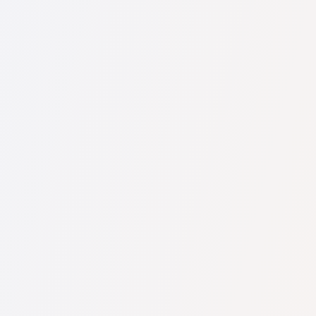
U nás najdete seznam nejlepších právníků v s kompletními
informacemi. Ceny, recenze, telefonní číslo a adresa.
Na naší službě najdete skutečné recenze právníků,
neodstraňujeme negativní recenze a není možné je uměle
navýšit.
Konzultace právníků v začíná od 1400 CZK a výše (ceny se
mohou lišit podle složitosti otázky a formy odpovědi).
Nejprve formulujte svou otázku jasně a stručně a zkuste ji
položit. Pokud není složitá a lze na ni rychle odpovědět,
právníci na ni často odpovídají zdarma. Právo určit cenu
konzultace však zůstává na právníkovi.