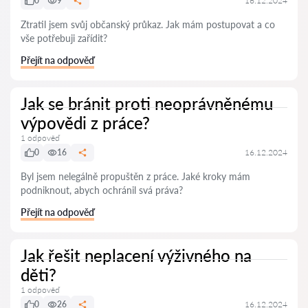
0
9
16.12.2024
Ztratil jsem svůj občanský průkaz. Jak mám postupovat a co
vše potřebuji zařídit?
Přejít na odpověď
Jak se bránit proti neoprávněnému
výpovědi z práce?
1 odpověď
0
16
16.12.2024
Byl jsem nelegálně propuštěn z práce. Jaké kroky mám
podniknout, abych ochránil svá práva?
Přejít na odpověď
Jak řešit neplacení výživného na
děti?
1 odpověď
0
26
16.12.2024