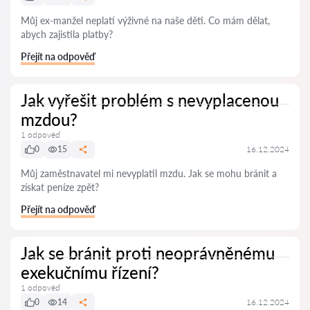
Můj ex-manžel neplatí výživné na naše děti. Co mám dělat,
abych zajistila platby?
Přejít na odpověď
Jak vyřešit problém s nevyplacenou
mzdou?
1 odpověď
0
15
16.12.2024
Můj zaměstnavatel mi nevyplatil mzdu. Jak se mohu bránit a
získat peníze zpět?
Přejít na odpověď
Jak se bránit proti neoprávněnému
exekučnímu řízení?
1 odpověď
0
14
16.12.2024