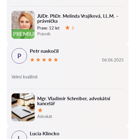
JUDr. PhDr. Melinda Vrajíková, LL.M. –
právnička
Praxe:
12 let
5
Hodnocení:
PREMIUM
Právník
Petr naskočil
P
06.06.2025
Velmi kvalitně
Mgr. Vladimír Schreiber, advokátní
kancelář
Hodnocení:
Advokát
Lucia Klincko
L