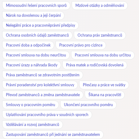
Mimosoudní řešení pracovních sporů
Mzdové otázky a odměňování
Nárok na dovolenou a její čerpání
Nelegální práce a pracovněprávní předpisy
Ochrana osobních údajů zaměstnanců
Ochrana práv zaměstnanců
Pracovní doba a odpočinek
Pracovní právo pro cizince
Pracovní smlouva na dobu neurčitou
Pracovní smlouva na dobu určitou
Pracovní úrazy a náhrada škody
Práva matek a rodičovská dovolená
Práva zaměstnanců se zdravotním postižením
Právní poradenství pro kolektivní smlouvy
Přesčasy a práce ve svátky
Převod zaměstnanců a změna zaměstnavatele
Šikana na pracovišti
Smlouvy o pracovním poměru
Ukončení pracovního poměru
Uplatňování pracovního práva v soudních sporech
Vzdělávání a rozvoj zaměstnanců
Zastupování zaměstnanců při jednání se zaměstnavatelem