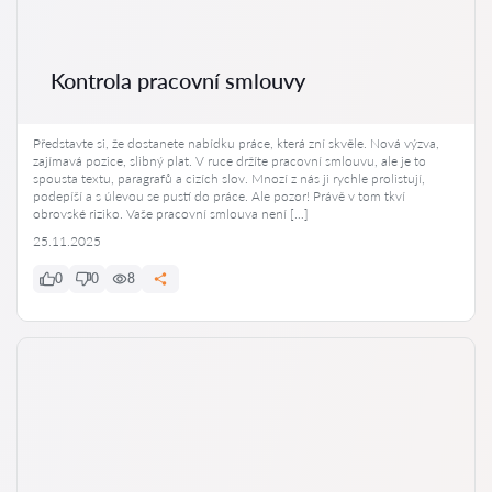
Kontrola pracovní smlouvy
Představte si, že dostanete nabídku práce, která zní skvěle. Nová výzva,
zajímavá pozice, slibný plat. V ruce držíte pracovní smlouvu, ale je to
spousta textu, paragrafů a cizích slov. Mnozí z nás ji rychle prolistují,
podepíší a s úlevou se pustí do práce. Ale pozor! Právě v tom tkví
obrovské riziko. Vaše pracovní smlouva není […]
25.11.2025
0
0
8