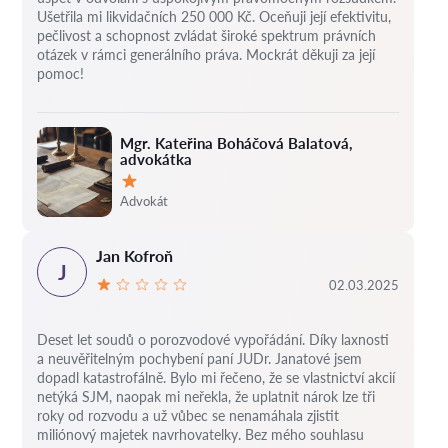
Ušetřila mi likvidačních 250 000 Kč. Oceňuji její efektivitu,
pečlivost a schopnost zvládat široké spektrum právních
otázek v rámci generálního práva. Mockrát děkuji za její
pomoc!
Mgr. Kateřina Boháčová Balatová,
advokátka
Hodnocení:
Advokát
Jan Kofroň
J
02.03.2025
Deset let soudů o porozvodové vypořádání.
Díky laxnosti
a neuvěřitelným pochybení paní JUDr. Janatové jsem
dopadl katastrofálně.
Bylo mi řečeno, že se vlastnictví akcií
netýká SJM, naopak mi neřekla, že uplatnit nárok lze tři
roky od rozvodu a už vůbec se nenamáhala zjistit
miliónový majetek navrhovatelky.
Bez mého souhlasu