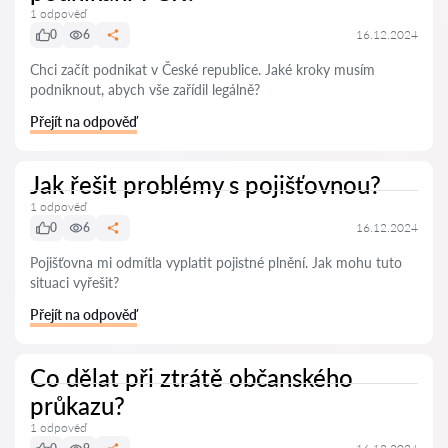
1 odpověď
0
6
16.12.2024
Chci začít podnikat v České republice. Jaké kroky musím
podniknout, abych vše zařídil legálně?
Přejít na odpověď
Jak řešit problémy s pojišťovnou?
1 odpověď
0
6
16.12.2024
Pojišťovna mi odmítla vyplatit pojistné plnění. Jak mohu tuto
situaci vyřešit?
Přejít na odpověď
Co dělat při ztrátě občanského
průkazu?
1 odpověď