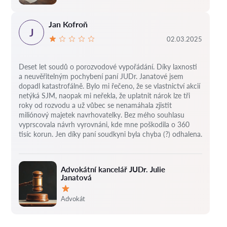
Jan Kofroň
J
02.03.2025
Deset let soudů o porozvodové vypořádání.
Díky laxnosti
a neuvěřitelným pochybení paní JUDr. Janatové jsem
dopadl katastrofálně.
Bylo mi řečeno, že se vlastnictví akcií
netýká SJM, naopak mi neřekla, že uplatnit nárok lze tři
roky od rozvodu a už vůbec se nenamáhala zjistit
miliónový majetek navrhovatelky.
Bez mého souhlasu
vyprscovala návrh vyrovnáni, kde mne poškodila o 360
tisíc korun.
Jen díky paní soudkyni byla chyba (?) odhalena.
Advokátní kancelář JUDr. Julie
Janatová
Hodnocení:
Advokát