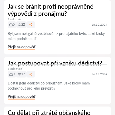
Jak se bránit proti neoprávněné
výpovědi z pronájmu?
1 odpověď
0
22
16.12.2024
Byl jsem nelegálně vystěhován z pronajatého bytu. Jaké kroky
mám podniknout?
Přejít na odpověď
Jak postupovat při vzniku dědictví?
1 odpověď
0
17
16.12.2024
Dostal jsem dědictví po příbuzném. Jaké kroky mám
podniknout pro jeho převzetí?
Přejít na odpověď
Co dělat při ztrátě občanského