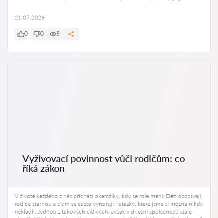
21.07.2026
0
0
5
Vyživovací povinnost vůči rodičům: co
říká zákon
V životě každého z nás přichází okamžiky, kdy se role mění. Děti dospívají,
rodiče stárnou a s tím se často vynořují i otázky, které jsme si možná nikdy
nekladli. Jednou z takových citlivých, avšak v dnešní společnosti stále