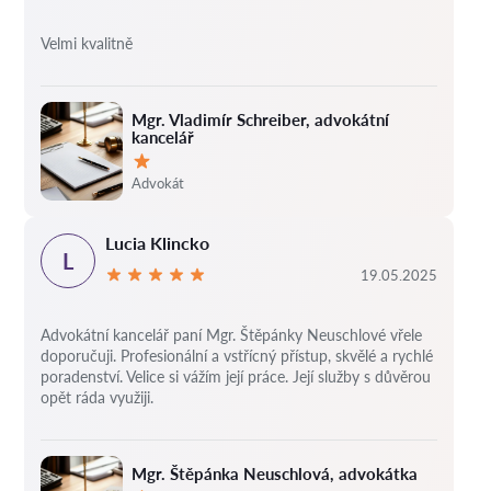
Velmi kvalitně
Mgr. Vladimír Schreiber, advokátní
kancelář
Hodnocení:
Advokát
Lucia Klincko
L
19.05.2025
Advokátní kancelář paní Mgr. Štěpánky Neuschlové vřele
doporučuji. Profesionální a vstřícný přístup, skvělé a rychlé
poradenství. Velice si vážím její práce. Její služby s důvěrou
opět ráda využiji.
Mgr. Štěpánka Neuschlová, advokátka