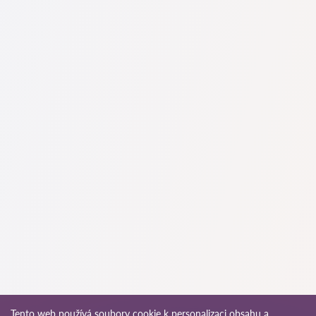
Na naší službě najdete skutečné recenze právníků,
neodstraňujeme negativní recenze a není možné je uměle
navýšit.
Konzultace právníků v začíná od 1400 CZK a výše (ceny se
mohou lišit podle složitosti otázky a formy odpovědi).
Nejprve formulujte svou otázku jasně a stručně a zkuste ji
položit. Pokud není složitá a lze na ni rychle odpovědět,
právníci na ni často odpovídají zdarma. Právo určit cenu
konzultace však zůstává na právníkovi.
To lze provést na české službě pro vyhledávání právníků
Pravnici-cz.com zcela zdarma. Je důležité vědět, že pohodlné
vyhledávání a spojení se specialistou jsou zdarma, ale
konzultace a služby samotných specialistů mohou být
zpoplatněny.
Ceny za služby právníků se odvíjejí od rozsahu práce a
složitosti případu. Průměrná cena služeb právníka začíná od
1400 CZK. Vyberte si kandidáty podle hodnocení a recenzí.
Mnozí z nich mají ukázky provedených prací!
Advokát může vést případy v trestních řízeních. Působnost
právníka je na rozdíl od advokáta omezená. Právník se
specializuje převážně na občanskoprávní záležitosti, jako jsou
Tento web používá soubory cookie k personalizaci obsahu a
pracovněprávní spory, vymáhání pohledávek, příprava smluv,