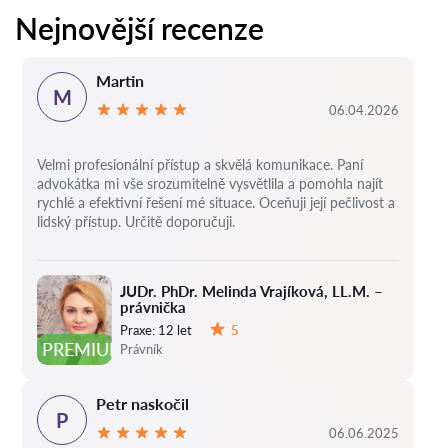
Nejnovější recenze
Martin
M
06.04.2026
Velmi profesionální přístup a skvělá komunikace. Paní
advokátka mi vše srozumitelně vysvětlila a pomohla najít
rychlé a efektivní řešení mé situace. Oceňuji její pečlivost a
lidský přístup. Určitě doporučuji.
JUDr. PhDr. Melinda Vrajíková, LL.M. –
právnička
Praxe:
12 let
5
Hodnocení:
PREMIUM
Právník
Petr naskočil
P
06.06.2025