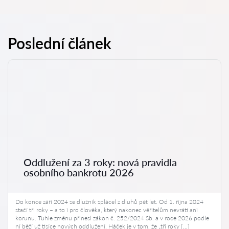
Poslední článek
Oddlužení za 3 roky: nová pravidla
osobního bankrotu 2026
Do konce září 2024 se dlužník splácel z dluhů pět let. Od 1. října 2024
stačí tři roky – a to i pro člověka, který nakonec věřitelům nevrátí ani
korunu. Tuhle změnu přinesl zákon č. 252/2024 Sb. a v roce 2026 podle
ní běží už tisíce nových oddlužení. Háček je v tom, že „tři roky […]