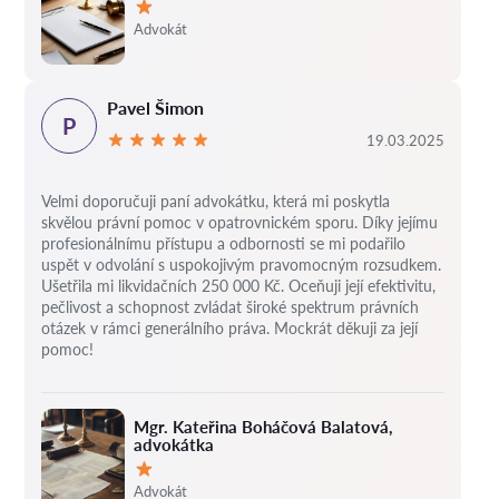
Hodnocení:
Advokát
Pavel Šimon
P
19.03.2025
Velmi doporučuji paní advokátku, která mi poskytla
skvělou právní pomoc v opatrovnickém sporu. Díky jejímu
profesionálnímu přístupu a odbornosti se mi podařilo
uspět v odvolání s uspokojivým pravomocným rozsudkem.
Ušetřila mi likvidačních 250 000 Kč. Oceňuji její efektivitu,
pečlivost a schopnost zvládat široké spektrum právních
otázek v rámci generálního práva. Mockrát děkuji za její
pomoc!
Mgr. Kateřina Boháčová Balatová,
advokátka
Hodnocení:
Advokát