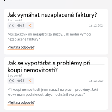
Jak vymáhat nezaplacené faktury?
1 odpověď
0
21
16.12.2024
Můj zákazník mi nezaplatil za služby. Jak mohu vymoci
nezaplacené faktury?
Přejít na odpověď
Jak se vypořádat s problémy při
koupi nemovitosti?
1 odpověď
0
13
16.12.2024
Při koupi nemovitosti jsem narazil na právní problémy. Jaké
kroky mám podniknout, abych ochránil svá práva?
Přejít na odpověď