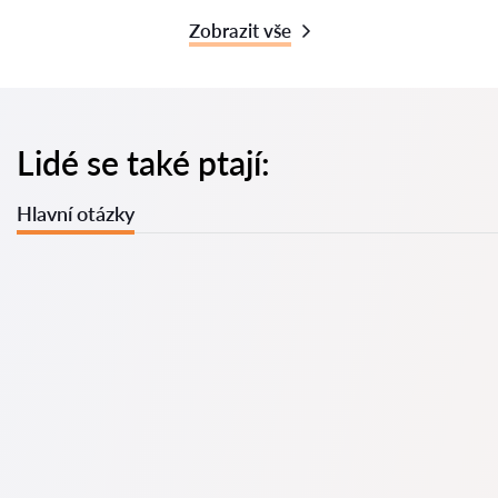
Zobrazit vše
Lidé se také ptají:
Hlavní otázky
U nás najdete seznam nejlepších právníků v s kompletními
informacemi. Ceny, recenze, telefonní číslo a adresa.