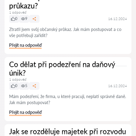
průkazu?
1 odpověď
0
9
16.12.2024
Ztratil jsem svůj občanský průkaz. Jak mám postupovat a co
vše potřebuji zařídit?
Přejít na odpověď
Co dělat při podezření na daňový
únik?
1 odpověď
0
5
16.12.2024
Mám podezření, že firma, u které pracuji, neplatí správně daně.
Jak mám postupovat?
Přejít na odpověď
Jak se rozděluje majetek při rozvodu