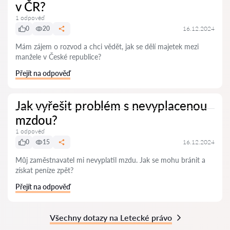
v ČR?
1 odpověď
0
20
16.12.2024
Mám zájem o rozvod a chci vědět, jak se dělí majetek mezi
manžele v České republice?
Přejít na odpověď
Jak vyřešit problém s nevyplacenou
mzdou?
1 odpověď
0
15
16.12.2024
Můj zaměstnavatel mi nevyplatil mzdu. Jak se mohu bránit a
získat peníze zpět?
Přejít na odpověď
Všechny dotazy na Letecké právo