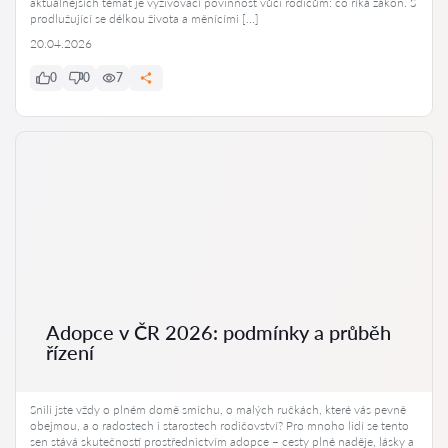
aktuálnějších témat je vyživovací povinnost vůči rodičům: co říká zákon. S
prodlužující se délkou života a měnícími […]
20.04.2026
0
0
7
Adopce v ČR 2026: podmínky a průběh
řízení
Snili jste vždy o plném domě smíchu, o malých ručkách, které vás pevně
obejmou, a o radostech i starostech rodičovství? Pro mnoho lidí se tento
sen stává skutečností prostřednictvím adopce – cesty plné naděje, lásky a