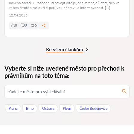
nového začátku. Rozhodnutí osvojit dítě je jedním z nejdůležitějších ve
vašem životě a zaslouží si pečlivou přípravu a informovanost. […]
12.04.2026
0
0
6
Ke všem článkům
Vyberte si níže uvedené město pro přechod k
právníkům na toto téma:
Praha
Brno
Ostrava
Plzeň
České Budějovice