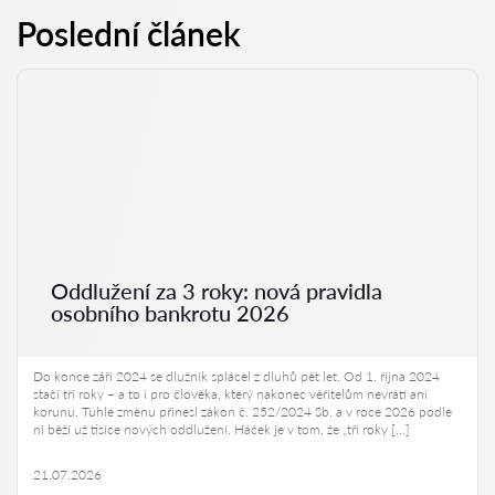
Poslední článek
Oddlužení za 3 roky: nová pravidla
osobního bankrotu 2026
Do konce září 2024 se dlužník splácel z dluhů pět let. Od 1. října 2024
stačí tři roky – a to i pro člověka, který nakonec věřitelům nevrátí ani
korunu. Tuhle změnu přinesl zákon č. 252/2024 Sb. a v roce 2026 podle
ní běží už tisíce nových oddlužení. Háček je v tom, že „tři roky […]
21.07.2026