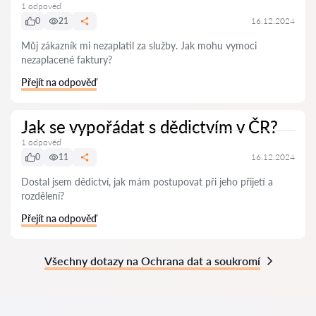
1 odpověď
0
21
16.12.2024
Můj zákazník mi nezaplatil za služby. Jak mohu vymoci
nezaplacené faktury?
Přejít na odpověď
Jak se vypořádat s dědictvím v ČR?
1 odpověď
0
11
16.12.2024
Dostal jsem dědictví, jak mám postupovat při jeho přijetí a
rozdělení?
Přejít na odpověď
Všechny dotazy na Ochrana dat a soukromí