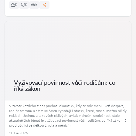
0
0
5
Vyživovací povinnost vůči rodičům: co
říká zákon
V životě každého z nás přichází okamžiky, kdy se role mění. Děti dospívají,
rodiče stárnou a s tím se často vynořují i otázky, které jsme si možná nikdy
nekladli. Jednou z takových citlivých, avšak v dnešní společnosti stále
aktuálnějších témat je vyživovací povinnost vůči rodičům: co říká zákon. S
prodlužující se délkou života a měnícími […]
20.04.2026