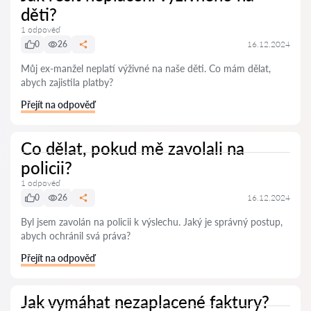
děti?
1 odpověď
0
26
16.12.2024
Můj ex-manžel neplatí výživné na naše děti. Co mám dělat,
abych zajistila platby?
Přejít na odpověď
Co dělat, pokud mě zavolali na
policii?
1 odpověď
0
26
16.12.2024
Byl jsem zavolán na policii k výslechu. Jaký je správný postup,
abych ochránil svá práva?
Přejít na odpověď
Jak vymáhat nezaplacené faktury?