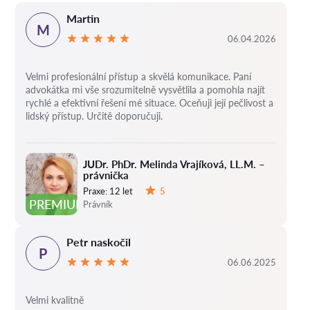
Martin
M
06.04.2026
Velmi profesionální přístup a skvělá komunikace. Paní
advokátka mi vše srozumitelně vysvětlila a pomohla najít
rychlé a efektivní řešení mé situace. Oceňuji její pečlivost a
lidský přístup. Určitě doporučuji.
JUDr. PhDr. Melinda Vrajíková, LL.M. –
právnička
Praxe:
12 let
5
Hodnocení:
PREMIUM
Právník
Petr naskočil
P
06.06.2025
Velmi kvalitně