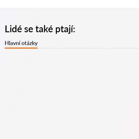
Lidé se také ptají:
Hlavní otázky
U nás najdete seznam nejlepších právníků v s kompletními
informacemi. Ceny, recenze, telefonní číslo a adresa.
Na naší službě najdete skutečné recenze právníků,
neodstraňujeme negativní recenze a není možné je uměle