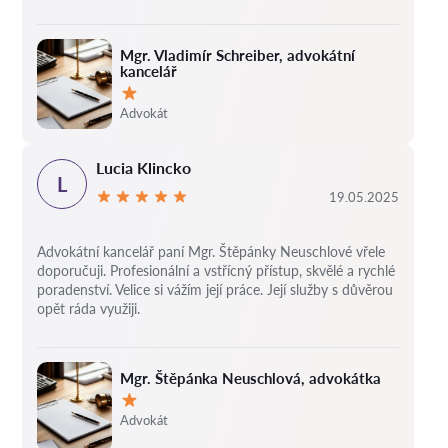
Mgr. Vladimír Schreiber, advokátní
kancelář
Hodnocení:
Advokát
Lucia Klincko
L
19.05.2025
Advokátní kancelář paní Mgr. Štěpánky Neuschlové vřele
doporučuji. Profesionální a vstřícný přístup, skvělé a rychlé
poradenství. Velice si vážím její práce. Její služby s důvěrou
opět ráda využiji.
Mgr. Štěpánka Neuschlová, advokátka
Hodnocení:
Advokát