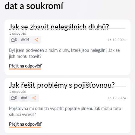
dat a soukromí
Jak se zbavit nelegálních dluhů?
1 odpověď
0
14
16.12.2024
Byl jsem podveden a mám dluhy, které jsou nelegální. Jak se
jich mohu zbavit?
Přejít na odpověď
Jak řešit problémy s pojišťovnou?
1 odpověď
0
6
16.12.2024
Pojišťovna mi odmítla vyplatit pojistné plnění. Jak mohu tuto
situaci vyřešit?
Přejít na odpověď