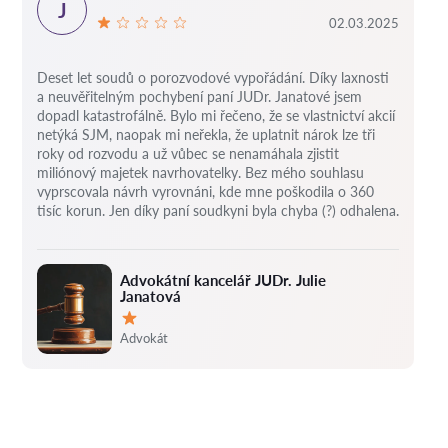
J
02.03.2025
Deset let soudů o porozvodové vypořádání.
Díky laxnosti
a neuvěřitelným pochybení paní JUDr. Janatové jsem
dopadl katastrofálně.
Bylo mi řečeno, že se vlastnictví akcií
netýká SJM, naopak mi neřekla, že uplatnit nárok lze tři
roky od rozvodu a už vůbec se nenamáhala zjistit
miliónový majetek navrhovatelky.
Bez mého souhlasu
vyprscovala návrh vyrovnáni, kde mne poškodila o 360
tisíc korun.
Jen díky paní soudkyni byla chyba (?) odhalena.
Advokátní kancelář JUDr. Julie
Janatová
Hodnocení:
Advokát