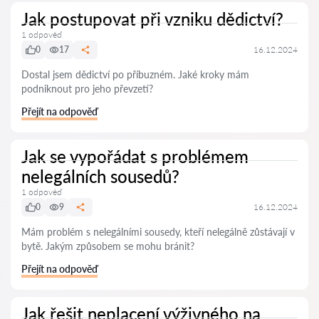
Jak postupovat při vzniku dědictví?
1 odpověď
0
17
16.12.2024
Dostal jsem dědictví po příbuzném. Jaké kroky mám
podniknout pro jeho převzetí?
Přejít na odpověď
Jak se vypořádat s problémem
nelegálních sousedů?
1 odpověď
0
9
16.12.2024
Mám problém s nelegálními sousedy, kteří nelegálně zůstávají v
bytě. Jakým způsobem se mohu bránit?
Přejít na odpověď
Jak řešit neplacení výživného na