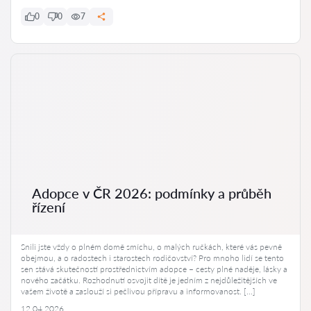
0
0
7
Adopce v ČR 2026: podmínky a průběh
řízení
Snili jste vždy o plném domě smíchu, o malých ručkách, které vás pevně
obejmou, a o radostech i starostech rodičovství? Pro mnoho lidí se tento
sen stává skutečností prostřednictvím adopce – cesty plné naděje, lásky a
nového začátku. Rozhodnutí osvojit dítě je jedním z nejdůležitějších ve
vašem životě a zaslouží si pečlivou přípravu a informovanost. […]
12.04.2026