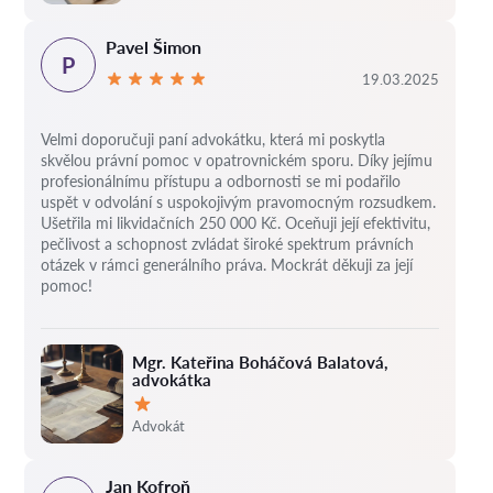
Pavel Šimon
P
19.03.2025
Velmi doporučuji paní advokátku, která mi poskytla
skvělou právní pomoc v opatrovnickém sporu. Díky jejímu
profesionálnímu přístupu a odbornosti se mi podařilo
uspět v odvolání s uspokojivým pravomocným rozsudkem.
Ušetřila mi likvidačních 250 000 Kč. Oceňuji její efektivitu,
pečlivost a schopnost zvládat široké spektrum právních
otázek v rámci generálního práva. Mockrát děkuji za její
pomoc!
Mgr. Kateřina Boháčová Balatová,
advokátka
Hodnocení:
Advokát
Jan Kofroň