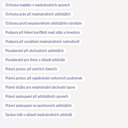
Ochrana majetku v mezinárodních sporech
Ochrana práv při mezinárodních arbitrážích
Ochrana proti neoprávněným arbitrážním nárokům
Podpora při řešení konfliktů mezi státy a investory
Podpora při vymáhání mezinárodních rozhodnutí
Poradenství při obchodních arbitrážích
Poradenství pro firmy v oblasti arbitráže
Právní pomoc při smírčích řízeních
Právní pomoc při vyjednávání smluvních podmínek
Právní služby pro mezinárodní obchodní spory
Právní zastoupení při arbitrážních sporech
Právní zastoupení ve sportovních arbitrážích
Správa rizik v oblasti mezinárodních arbitráží