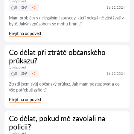
1 odpověď
0
9
16.12.2024
Mám problém s nelegálními sousedy, kteří nelegálně zůstávají v
bytě. Jakým způsobem se mohu bránit?
Přejít na odpověď
Co dělat při ztrátě občanského
průkazu?
1 odpověď
0
9
16.12.2024
Ztratil jsem svůj občanský průkaz. Jak mám postupovat a co
vše potřebuji zařídit?
Přejít na odpověď
Co dělat, pokud mě zavolali na
policii?
1 odpověď