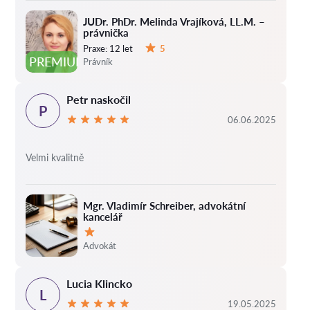
JUDr. PhDr. Melinda Vrajíková, LL.M. –
právnička
Praxe:
12 let
5
Hodnocení:
PREMIUM
Právník
Petr naskočil
P
06.06.2025
Velmi kvalitně
Mgr. Vladimír Schreiber, advokátní
kancelář
Hodnocení:
Advokát
Lucia Klincko
L
19.05.2025