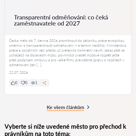
Transparentní odměňování: co čeká
zaměstnavatele od 2027
Česko mělo do 7. června 2026 promítnout do zákoníku práce evropskou
směrnici o transparentnosti odměňování — a termín nestihlo. Ministerstvo
práce a sociálních věcí přesto už zveřejnilo konkrétní návrh: zákaz ptát se
uchazečů na dosavadní mzdu, povinnost uvádět mzdové rozpětí ještě
před podpisem smlouvy a pro velké firmy pravidelné zprávy o rozdílech v
odměňování žen […]
22.07.2026
0
0
1
Ke všem článkům
Vyberte si níže uvedené město pro přechod k
právníkům na toto téma: