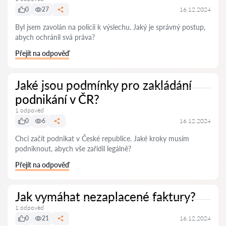
0
27
16.12.2024
Byl jsem zavolán na policii k výslechu. Jaký je správný postup,
abych ochránil svá práva?
Přejít na odpověď
Jaké jsou podmínky pro zakládání
podnikání v ČR?
1 odpověď
0
6
16.12.2024
Chci začít podnikat v České republice. Jaké kroky musím
podniknout, abych vše zařídil legálně?
Přejít na odpověď
Jak vymáhat nezaplacené faktury?
1 odpověď
0
21
16.12.2024