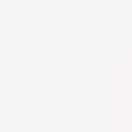
U nás najdete seznam nejlepších právníků v s kompletními
informacemi. Ceny, recenze, telefonní číslo a adresa.
Na naší službě najdete skutečné recenze právníků,
neodstraňujeme negativní recenze a není možné je uměle
navýšit.
Konzultace právníků v začíná od 1400 CZK a výše (ceny se
mohou lišit podle složitosti otázky a formy odpovědi).
Nejprve formulujte svou otázku jasně a stručně a zkuste ji
položit. Pokud není složitá a lze na ni rychle odpovědět,
právníci na ni často odpovídají zdarma. Právo určit cenu
konzultace však zůstává na právníkovi.
To lze provést na české službě pro vyhledávání právníků