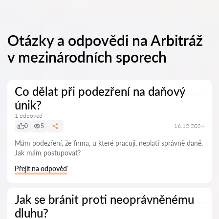
Otázky a odpovědi na Arbitráž
v mezinárodních sporech
Co dělat při podezření na daňový
únik?
1 odpověď
0
5
16.12.2024
Mám podezření, že firma, u které pracuji, neplatí správně daně.
Jak mám postupovat?
Přejít na odpověď
Jak se bránit proti neoprávněnému
dluhu?