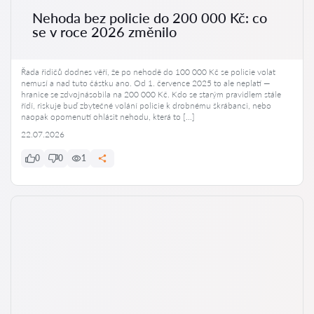
Nehoda bez policie do 200 000 Kč: co
se v roce 2026 změnilo
Řada řidičů dodnes věří, že po nehodě do 100 000 Kč se policie volat
nemusí a nad tuto částku ano. Od 1. července 2025 to ale neplatí —
hranice se zdvojnásobila na 200 000 Kč. Kdo se starým pravidlem stále
řídí, riskuje buď zbytečné volání policie k drobnému škrábanci, nebo
naopak opomenutí ohlásit nehodu, která to […]
22.07.2026
0
0
1