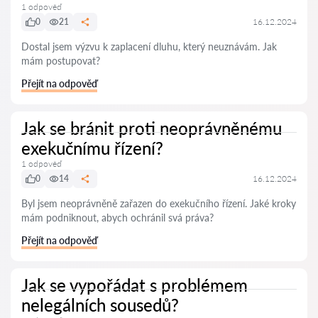
1 odpověď
0
21
16.12.2024
Dostal jsem výzvu k zaplacení dluhu, který neuznávám. Jak
mám postupovat?
Přejít na odpověď
Jak se bránit proti neoprávněnému
exekučnímu řízení?
1 odpověď
0
14
16.12.2024
Byl jsem neoprávněně zařazen do exekučního řízení. Jaké kroky
mám podniknout, abych ochránil svá práva?
Přejít na odpověď
Jak se vypořádat s problémem
nelegálních sousedů?