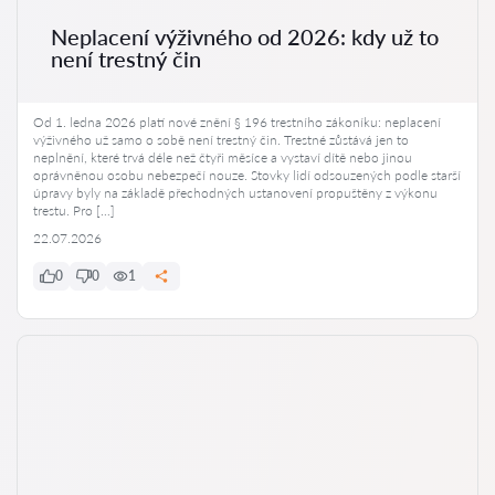
Neplacení výživného od 2026: kdy už to
není trestný čin
Od 1. ledna 2026 platí nové znění § 196 trestního zákoníku: neplacení
výživného už samo o sobě není trestný čin. Trestné zůstává jen to
neplnění, které trvá déle než čtyři měsíce a vystaví dítě nebo jinou
oprávněnou osobu nebezpečí nouze. Stovky lidí odsouzených podle starší
úpravy byly na základě přechodných ustanovení propuštěny z výkonu
trestu. Pro […]
22.07.2026
0
0
1