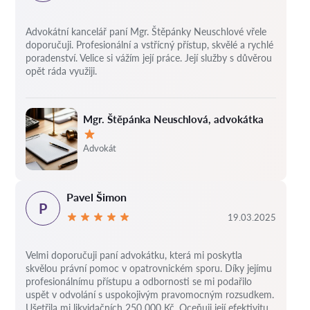
Advokátní kancelář paní Mgr. Štěpánky Neuschlové vřele
doporučuji. Profesionální a vstřícný přístup, skvělé a rychlé
poradenství. Velice si vážím její práce. Její služby s důvěrou
opět ráda využiji.
Mgr. Štěpánka Neuschlová, advokátka
Hodnocení:
Advokát
Pavel Šimon
P
19.03.2025
Velmi doporučuji paní advokátku, která mi poskytla
skvělou právní pomoc v opatrovnickém sporu. Díky jejímu
profesionálnímu přístupu a odbornosti se mi podařilo
uspět v odvolání s uspokojivým pravomocným rozsudkem.
Ušetřila mi likvidačních 250 000 Kč. Oceňuji její efektivitu,