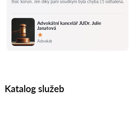
tisíc korun.
Jen díky paní soudkyni byla chyba (?) odhalena.
Advokátní kancelář JUDr. Julie
Janatová
Hodnocení:
Advokát
Katalog služeb