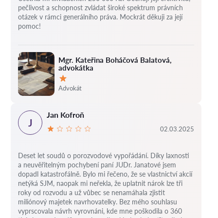
pečlivost a schopnost zvládat široké spektrum právních
otázek v rámci generálního práva. Mockrát děkuji za její
pomoc!
Mgr. Kateřina Boháčová Balatová,
advokátka
Hodnocení:
Advokát
Jan Kofroň
J
02.03.2025
Deset let soudů o porozvodové vypořádání.
Díky laxnosti
a neuvěřitelným pochybení paní JUDr. Janatové jsem
dopadl katastrofálně.
Bylo mi řečeno, že se vlastnictví akcií
netýká SJM, naopak mi neřekla, že uplatnit nárok lze tři
roky od rozvodu a už vůbec se nenamáhala zjistit
miliónový majetek navrhovatelky.
Bez mého souhlasu
vyprscovala návrh vyrovnáni, kde mne poškodila o 360