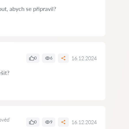
t, abych se připravil?
16.12.2024
0
6
šit?
ověď
16.12.2024
0
9