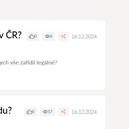
 v ČR?
16.12.2024
0
6
ch vše zařídil legálně?
du?
16.12.2024
0
17