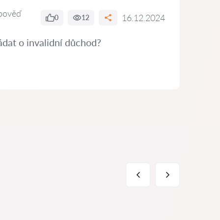
pověď
16.12.2024
0
12
dat o invalidní důchod?