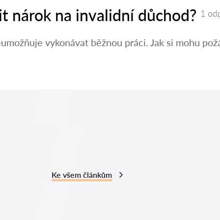
nit nárok na invalidní důchod?
1 od
eumožňuje vykonávat běžnou práci. Jak si mohu požá
Ke všem článkům