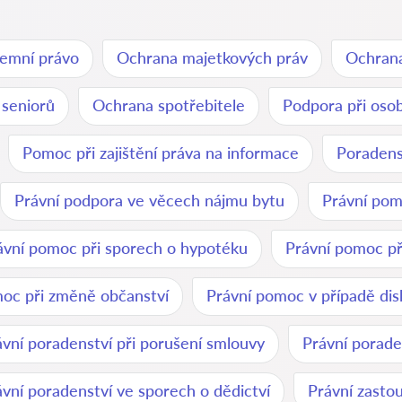
emní právo
Ochrana majetkových práv
Ochrana
 seniorů
Ochrana spotřebitele
Podpora při oso
Pomoc při zajištění práva na informace
Poradenst
Právní podpora ve věcech nájmu bytu
Právní pomo
ávní pomoc při sporech o hypotéku
Právní pomoc př
oc při změně občanství
Právní pomoc v případě dis
ávní poradenství při porušení smlouvy
Právní porade
ávní poradenství ve sporech o dědictví
Právní zasto