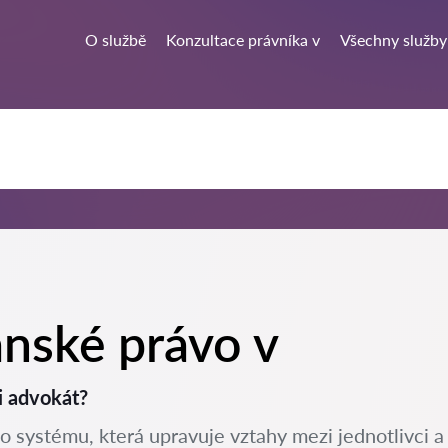
O službě
Konzultace právníka v
Všechny služby
anské právo v
i advokát?
o systému, která upravuje vztahy mezi jednotlivci a