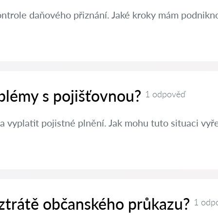
ontrole daňového přiznání. Jaké kroky mám podniknou
oblémy s pojišťovnou?
1 odpověď
a vyplatit pojistné plnění. Jak mohu tuto situaci vyře
 ztrátě občanského průkazu?
1 odp