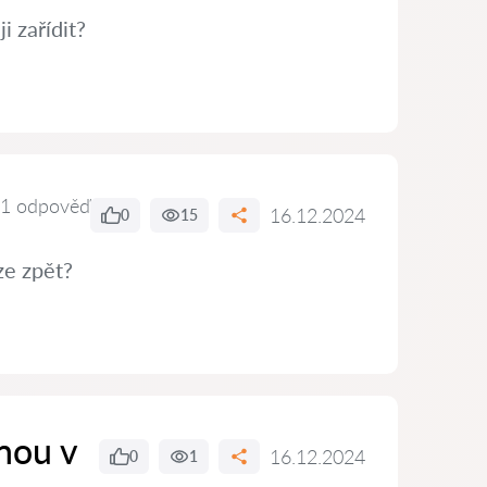
i zařídit?
1 odpověď
16.12.2024
0
15
ze zpět?
nou v
16.12.2024
0
1