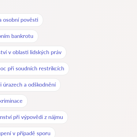
 osobní pověsti
bním bankrotu
ví v oblasti lidských práv
c při soudních restrikcích
i úrazech a odškodnění
kriminace
nství při výpovědi z nájmu
upení v případě sporu