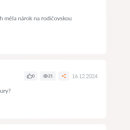
ch měla nárok na rodičovskou
16.12.2024
0
21
tury?