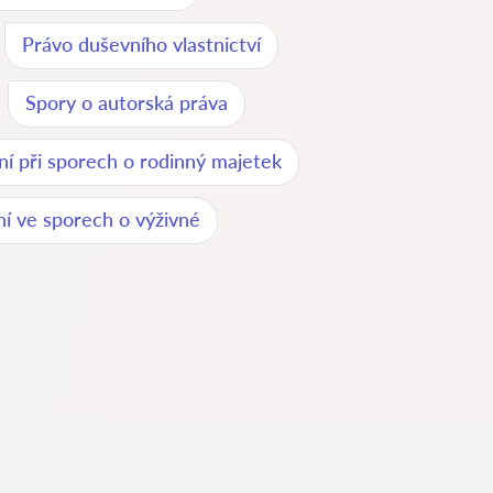
Právo duševního vlastnictví
Spory o autorská práva
í při sporech o rodinný majetek
í ve sporech o výživné