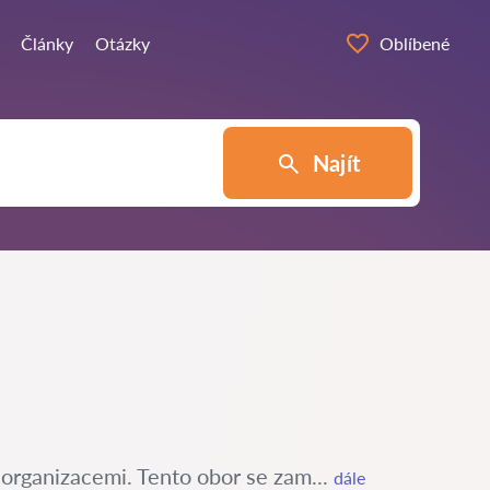
Články
Otázky
Oblíbené
Najít
 organizacemi. Tento obor se zam...
dále