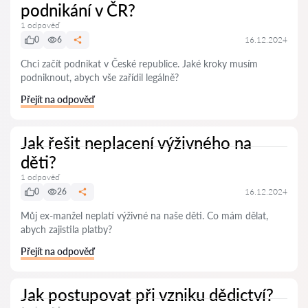
podnikání v ČR?
1 odpověď
0
6
16.12.2024
Chci začít podnikat v České republice. Jaké kroky musím
podniknout, abych vše zařídil legálně?
Přejít na odpověď
Jak řešit neplacení výživného na
děti?
1 odpověď
0
26
16.12.2024
Můj ex-manžel neplatí výživné na naše děti. Co mám dělat,
abych zajistila platby?
Přejít na odpověď
Jak postupovat při vzniku dědictví?