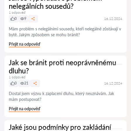
nelegálních sousedů?
1 odpověď
0
9
16.12.2024
Mám problém s nelegálními sousedy, kteří nelegálně zůstávají v
bytě. Jakým způsobem se mohu bránit?
Přejít na odpověď
Jak se bránit proti neoprávněnému
dluhu?
1 odpověď
0
21
16.12.2024
Dostal jsem výzvu k zaplacení dluhu, který neuznávám. Jak
mám postupovat?
Přejít na odpověď
Jaké jsou podmínky pro zakládání