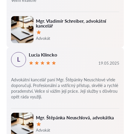
Velmi kvalitně
Mgr. Vladimír Schreiber, advokátní
kancelář
Hodnocení:
Advokát
Lucia Klincko
L
19.05.2025
Advokátní kancelář paní Mgr. Štěpánky Neuschlové vřele
doporučuji. Profesionální a vstřícný přístup, skvělé a rychlé
poradenství. Velice si vážím její práce. Její služby s důvěrou
opět ráda využiji.
Mgr. Štěpánka Neuschlová, advokátka
Hodnocení:
Advokát