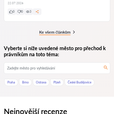
22.07.2026
0
0
3
Ke všem článkům
Vyberte si níže uvedené město pro přechod k
právníkům na toto téma:
Praha
Brno
Ostrava
Plzeň
České Budějovice
Nejnovější recenze