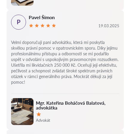
Pavel Šimon
P
19.03.2025
Velmi doporučuji paní advokátku, která mi poskytla
skvělou právní pomoc v opatrovnickém sporu. Díky jejímu
profesionálnímu přístupu a odbornosti se mi podařilo
uspět v odvolání s uspokojivým pravomocným rozsudkem.
Ušetřila mi likvidačních 250 000 Kč. Oceňuji její efektivitu,
pečlivost a schopnost zvládat široké spektrum právních
otázek v rámci generálního práva. Mockrát děkuji za její
pomoc!
Mgr. Kateřina Boháčová Balatová,
advokátka
Hodnocení:
Advokát