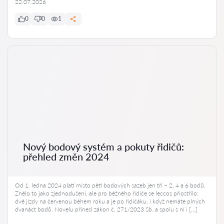
22.07.2026
0
0
1
Nový bodový systém a pokuty řidičů:
přehled změn 2024
Od 1. ledna 2024 platí místo pěti bodových sazeb jen tři – 2, 4 a 6 bodů.
Znělo to jako zjednodušení, ale pro běžného řidiče se leccos přiostřilo:
dvě jízdy na červenou během roku a je po řidičáku, i když nemáte plných
dvanáct bodů. Novelu přinesl zákon č. 271/2023 Sb. a spolu s ní i […]