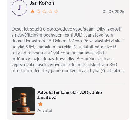
Jan Kofroň
J
02.03.2025
Deset let soudů o porozvodové vypořádání.
Díky laxnosti
a neuvěřitelným pochybení paní JUDr. Janatové jsem
dopadl katastrofálně.
Bylo mi řečeno, že se vlastnictví akcií
netýká SJM, naopak mi neřekla, že uplatnit nárok lze tři
roky od rozvodu a už vůbec se nenamáhala zjistit
miliónový majetek navrhovatelky.
Bez mého souhlasu
vyprscovala návrh vyrovnáni, kde mne poškodila o 360
tisíc korun.
Jen díky paní soudkyni byla chyba (?) odhalena.
Advokátní kancelář JUDr. Julie
Janatová
Hodnocení:
Advokát