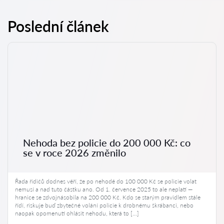
Poslední článek
Nehoda bez policie do 200 000 Kč: co
se v roce 2026 změnilo
Řada řidičů dodnes věří, že po nehodě do 100 000 Kč se policie volat
nemusí a nad tuto částku ano. Od 1. července 2025 to ale neplatí —
hranice se zdvojnásobila na 200 000 Kč. Kdo se starým pravidlem stále
řídí, riskuje buď zbytečné volání policie k drobnému škrábanci, nebo
naopak opomenutí ohlásit nehodu, která to […]