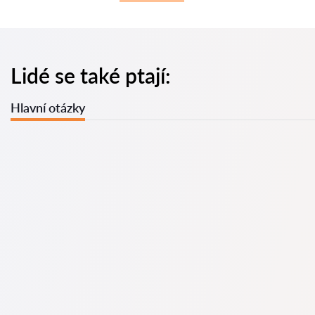
Lidé se také ptají:
Hlavní otázky
U nás najdete seznam nejlepších právníků v s kompletními
informacemi. Ceny, recenze, telefonní číslo a adresa.
Na naší službě najdete skutečné recenze právníků,