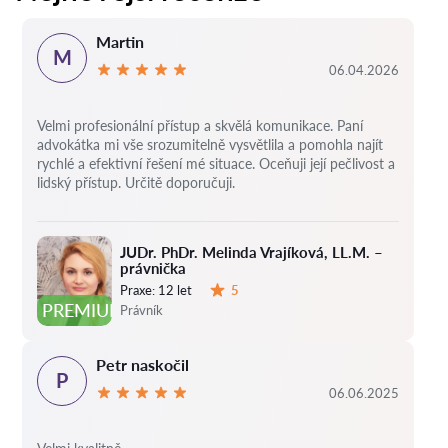
Martin
M
06.04.2026
Velmi profesionální přístup a skvělá komunikace. Paní
advokátka mi vše srozumitelně vysvětlila a pomohla najít
rychlé a efektivní řešení mé situace. Oceňuji její pečlivost a
lidský přístup. Určitě doporučuji.
JUDr. PhDr. Melinda Vrajíková, LL.M. –
právnička
Praxe:
12 let
5
Hodnocení:
PREMIUM
Právník
Petr naskočil
P
06.06.2025