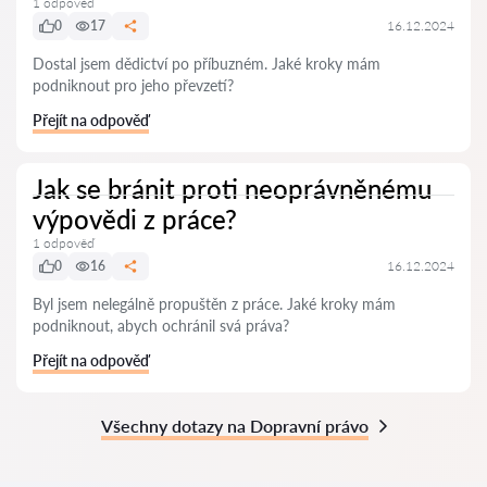
1 odpověď
0
17
16.12.2024
Dostal jsem dědictví po příbuzném. Jaké kroky mám
podniknout pro jeho převzetí?
Přejít na odpověď
Jak se bránit proti neoprávněnému
výpovědi z práce?
1 odpověď
0
16
16.12.2024
Byl jsem nelegálně propuštěn z práce. Jaké kroky mám
podniknout, abych ochránil svá práva?
Přejít na odpověď
Všechny dotazy na Dopravní právo