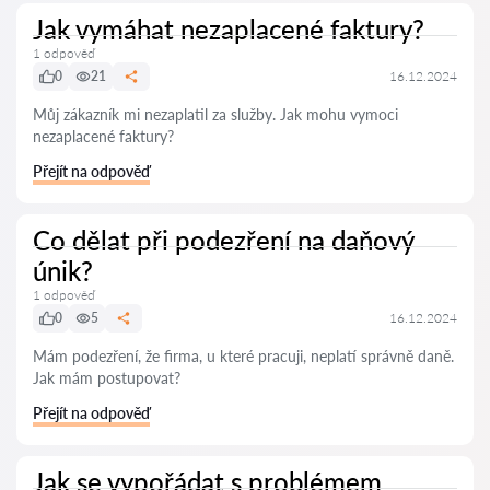
Jak vymáhat nezaplacené faktury?
1 odpověď
0
21
16.12.2024
Můj zákazník mi nezaplatil za služby. Jak mohu vymoci
nezaplacené faktury?
Přejít na odpověď
Co dělat při podezření na daňový
únik?
1 odpověď
0
5
16.12.2024
Mám podezření, že firma, u které pracuji, neplatí správně daně.
Jak mám postupovat?
Přejít na odpověď
Jak se vypořádat s problémem