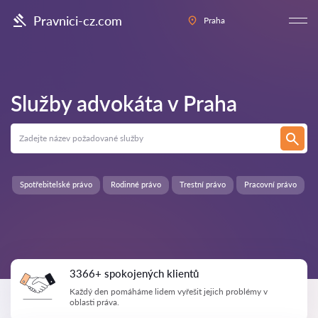
Pravnici-cz.com
Praha
Služby advokáta v
Praha
Spotřebitelské právo
Rodinné právo
Trestní právo
Pracovní právo
3366+ spokojených klientů
Každý den pomáháme lidem vyřešit jejich problémy v
oblasti práva.