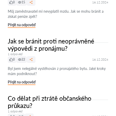
0
15
16.12.2024
Můj zaměstnavatel mi nevyplatil mzdu. Jak se mohu bránit a
získat peníze zpět?
Přejít na odpověď
Jak se bránit proti neoprávněné
výpovědi z pronájmu?
1 odpověď
0
22
16.12.2024
Byl jsem nelegálně vystěhován z pronajatého bytu. Jaké kroky
mám podniknout?
Přejít na odpověď
Co dělat při ztrátě občanského
průkazu?
1 odpověď