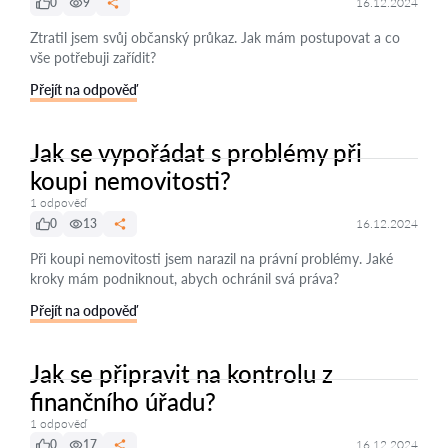
0
9
16.12.2024
Ztratil jsem svůj občanský průkaz. Jak mám postupovat a co
vše potřebuji zařídit?
Přejít na odpověď
Jak se vypořádat s problémy při
koupi nemovitosti?
1 odpověď
0
13
16.12.2024
Při koupi nemovitosti jsem narazil na právní problémy. Jaké
kroky mám podniknout, abych ochránil svá práva?
Přejít na odpověď
Jak se připravit na kontrolu z
finančního úřadu?
1 odpověď
0
17
16.12.2024