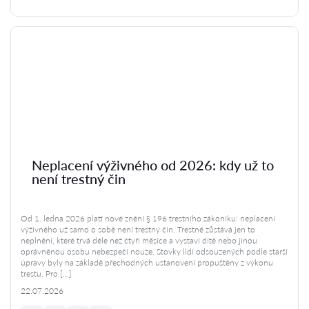
Neplacení výživného od 2026: kdy už to
není trestný čin
Od 1. ledna 2026 platí nové znění § 196 trestního zákoníku: neplacení
výživného už samo o sobě není trestný čin. Trestné zůstává jen to
neplnění, které trvá déle než čtyři měsíce a vystaví dítě nebo jinou
oprávněnou osobu nebezpečí nouze. Stovky lidí odsouzených podle starší
úpravy byly na základě přechodných ustanovení propuštěny z výkonu
trestu. Pro […]
22.07.2026