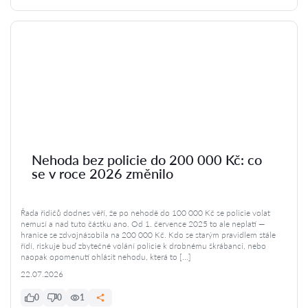
Nehoda bez policie do 200 000 Kč: co
se v roce 2026 změnilo
Řada řidičů dodnes věří, že po nehodě do 100 000 Kč se policie volat
nemusí a nad tuto částku ano. Od 1. července 2025 to ale neplatí —
hranice se zdvojnásobila na 200 000 Kč. Kdo se starým pravidlem stále
řídí, riskuje buď zbytečné volání policie k drobnému škrábanci, nebo
naopak opomenutí ohlásit nehodu, která to […]
22.07.2026
0
0
1