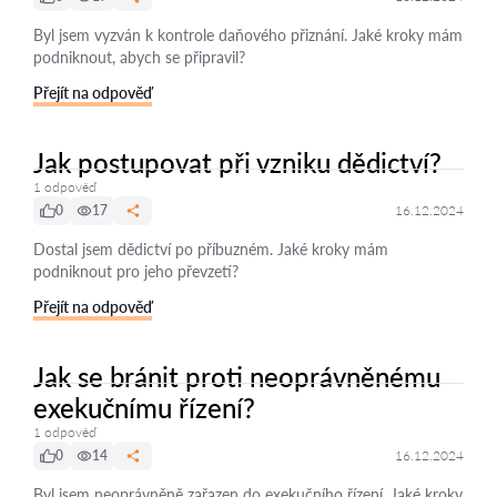
Byl jsem vyzván k kontrole daňového přiznání. Jaké kroky mám
podniknout, abych se připravil?
Přejít na odpověď
Jak postupovat při vzniku dědictví?
1 odpověď
0
17
16.12.2024
Dostal jsem dědictví po příbuzném. Jaké kroky mám
podniknout pro jeho převzetí?
Přejít na odpověď
Jak se bránit proti neoprávněnému
exekučnímu řízení?
1 odpověď
0
14
16.12.2024
Byl jsem neoprávněně zařazen do exekučního řízení. Jaké kroky