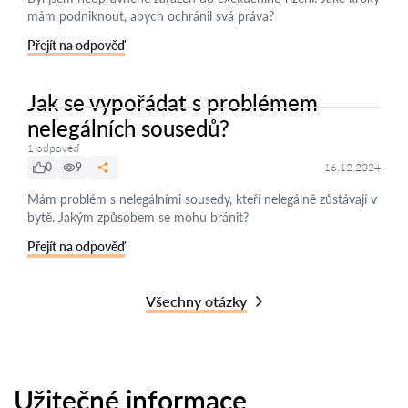
mám podniknout, abych ochránil svá práva?
Přejít na odpověď
Jak se vypořádat s problémem
nelegálních sousedů?
1 odpověď
0
9
16.12.2024
Mám problém s nelegálními sousedy, kteří nelegálně zůstávají v
bytě. Jakým způsobem se mohu bránit?
Přejít na odpověď
Všechny otázky
Užitečné informace