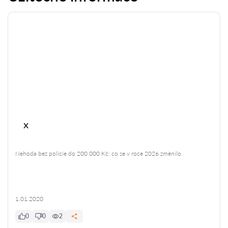
x
Nehoda bez policie do 200 000 Kč: co se v roce 2026 změnilo
1.01.2020
0
0
2