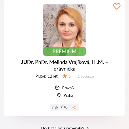
PREMIUM
JUDr. PhDr. Melinda Vrajíková, LL.M. –
právnička
Praxe:
12 let
Recenzí:
5
1 recenze
Hodnocení:
Právník
Praha
6
0
Do katalogu právníků