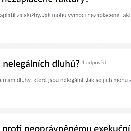
aplatil za služby. Jak mohu vymoci nezaplacené fak
t nelegálních dluhů?
1 odpověď
 mám dluhy, které jsou nelegální. Jak se jich mohu 
it proti neoprávněnému exekučn