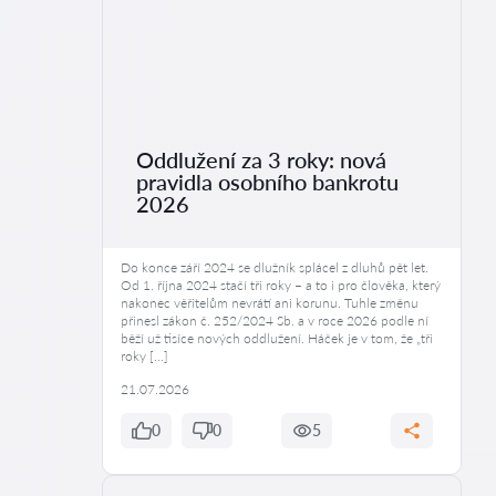
Oddlužení za 3 roky: nová
pravidla osobního bankrotu
2026
Do konce září 2024 se dlužník splácel z dluhů pět let.
Od 1. října 2024 stačí tři roky – a to i pro člověka, který
nakonec věřitelům nevrátí ani korunu. Tuhle změnu
přinesl zákon č. 252/2024 Sb. a v roce 2026 podle ní
běží už tisíce nových oddlužení. Háček je v tom, že „tři
roky […]
21.07.2026
0
0
5