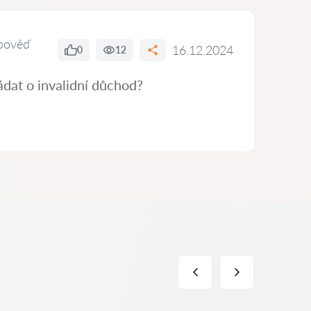
pověď
16.12.2024
0
12
dat o invalidní důchod?