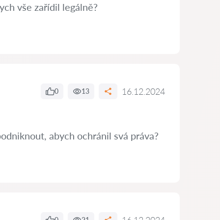
ch vše zařídil legálně?
16.12.2024
0
13
podniknout, abych ochránil svá práva?
0
21