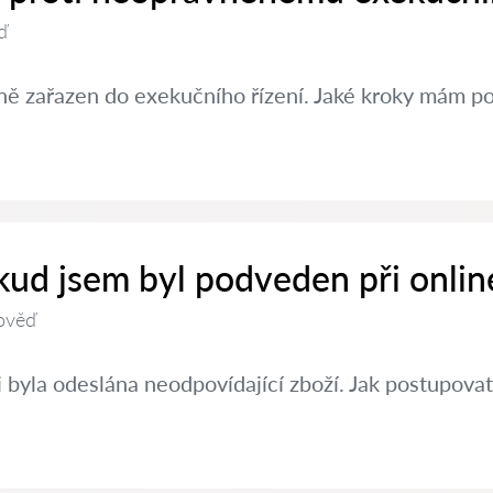
ď
ě zařazen do exekučního řízení. Jaké kroky mám po
kud jsem byl podveden při onlin
ověď
 byla odeslána neodpovídající zboží. Jak postupovat