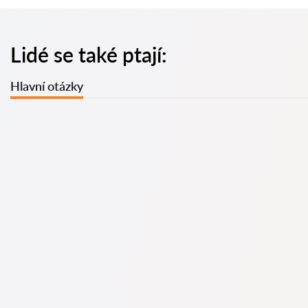
Lidé se také ptají:
Hlavní otázky
U nás najdete seznam nejlepších právníků v s kompletními
informacemi. Ceny, recenze, telefonní číslo a adresa.
Na naší službě najdete skutečné recenze právníků,
neodstraňujeme negativní recenze a není možné je uměle