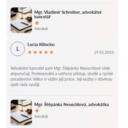
Mgr. Vladimír Schreiber, advokátní
kancelář
Hodnocení:
Advokát
Lucia Klincko
L
19.05.2025
Advokátní kancelář paní Mgr. Štěpánky Neuschlové vřele
doporučuji. Profesionální a vstřícný přístup, skvělé a rychlé
poradenství. Velice si vážím její práce. Její služby s důvěrou
opět ráda využiji.
Mgr. Štěpánka Neuschlová, advokátka
Hodnocení:
Advokát