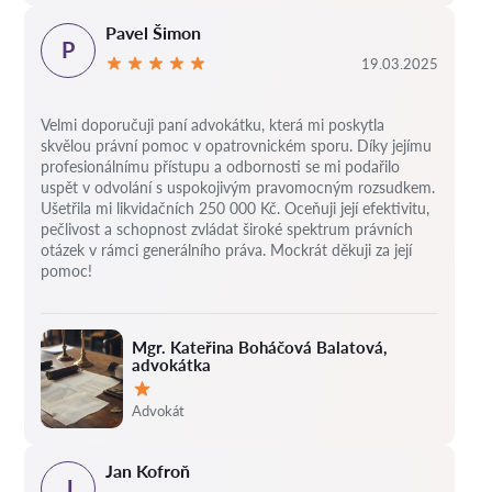
Pavel Šimon
P
19.03.2025
Velmi doporučuji paní advokátku, která mi poskytla
skvělou právní pomoc v opatrovnickém sporu. Díky jejímu
profesionálnímu přístupu a odbornosti se mi podařilo
uspět v odvolání s uspokojivým pravomocným rozsudkem.
Ušetřila mi likvidačních 250 000 Kč. Oceňuji její efektivitu,
pečlivost a schopnost zvládat široké spektrum právních
otázek v rámci generálního práva. Mockrát děkuji za její
pomoc!
Mgr. Kateřina Boháčová Balatová,
advokátka
Hodnocení:
Advokát
Jan Kofroň
J