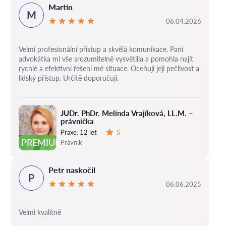
Martin
M
06.04.2026
Velmi profesionální přístup a skvělá komunikace. Paní
advokátka mi vše srozumitelně vysvětlila a pomohla najít
rychlé a efektivní řešení mé situace. Oceňuji její pečlivost a
lidský přístup. Určitě doporučuji.
JUDr. PhDr. Melinda Vrajíková, LL.M. –
právnička
Praxe:
12 let
5
Hodnocení:
PREMIUM
Právník
Petr naskočil
P
06.06.2025
Velmi kvalitně