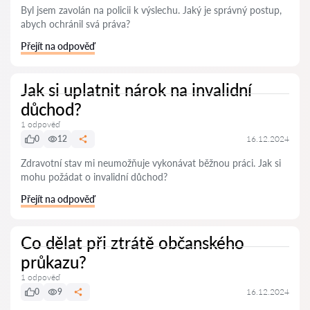
Byl jsem zavolán na policii k výslechu. Jaký je správný postup,
abych ochránil svá práva?
Přejít na odpověď
Jak si uplatnit nárok na invalidní
důchod?
1 odpověď
0
12
16.12.2024
Zdravotní stav mi neumožňuje vykonávat běžnou práci. Jak si
mohu požádat o invalidní důchod?
Přejít na odpověď
Co dělat při ztrátě občanského
průkazu?
1 odpověď
0
9
16.12.2024