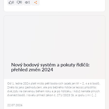
0
0
1
Nový bodový systém a pokuty řidičů:
přehled změn 2024
Od 1. ledna 2024 platí místo pěti bodových sazeb jen tři – 2, 4 a 6 bodů.
Znělo to jako zjednodušení, ale pro běžného řidiče se leccos přiostřilo:
dvě jízdy na červenou během roku a je po řidičáku, i když nemáte plných
dvanáct bodů. Novelu přinesl zákon č. 271/2023 Sb. a spolu s ní i […]
22.07.2026