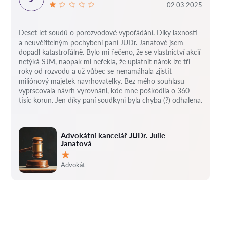
02.03.2025
Deset let soudů o porozvodové vypořádání.
Díky laxnosti
a neuvěřitelným pochybení paní JUDr. Janatové jsem
dopadl katastrofálně.
Bylo mi řečeno, že se vlastnictví akcií
netýká SJM, naopak mi neřekla, že uplatnit nárok lze tři
roky od rozvodu a už vůbec se nenamáhala zjistit
miliónový majetek navrhovatelky.
Bez mého souhlasu
vyprscovala návrh vyrovnáni, kde mne poškodila o 360
tisíc korun.
Jen díky paní soudkyni byla chyba (?) odhalena.
Advokátní kancelář JUDr. Julie
Janatová
Hodnocení:
Advokát