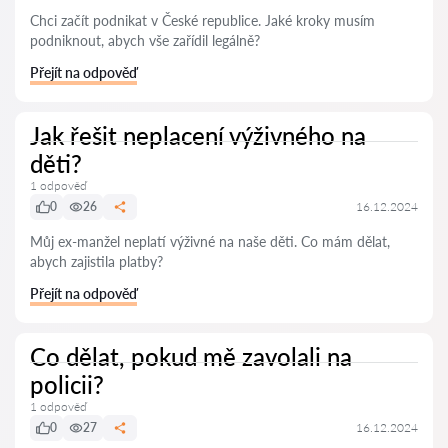
Chci začít podnikat v České republice. Jaké kroky musím
podniknout, abych vše zařídil legálně?
Přejít na odpověď
Jak řešit neplacení výživného na
děti?
1 odpověď
0
26
16.12.2024
Můj ex-manžel neplatí výživné na naše děti. Co mám dělat,
abych zajistila platby?
Přejít na odpověď
Co dělat, pokud mě zavolali na
policii?
1 odpověď
0
27
16.12.2024