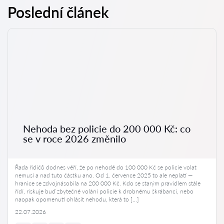
Poslední článek
Nehoda bez policie do 200 000 Kč: co
se v roce 2026 změnilo
Řada řidičů dodnes věří, že po nehodě do 100 000 Kč se policie volat
nemusí a nad tuto částku ano. Od 1. července 2025 to ale neplatí —
hranice se zdvojnásobila na 200 000 Kč. Kdo se starým pravidlem stále
řídí, riskuje buď zbytečné volání policie k drobnému škrábanci, nebo
naopak opomenutí ohlásit nehodu, která to […]
22.07.2026