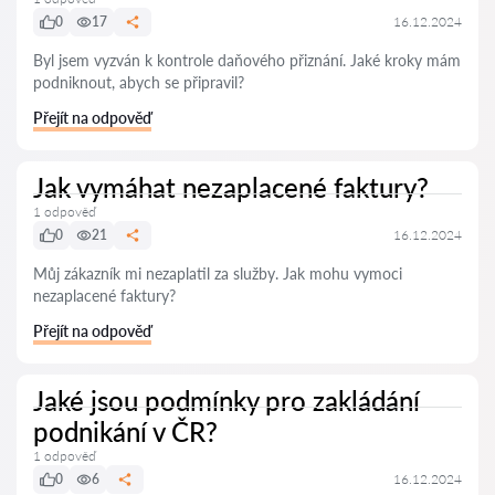
0
17
16.12.2024
Byl jsem vyzván k kontrole daňového přiznání. Jaké kroky mám
podniknout, abych se připravil?
Přejít na odpověď
Jak vymáhat nezaplacené faktury?
1 odpověď
0
21
16.12.2024
Můj zákazník mi nezaplatil za služby. Jak mohu vymoci
nezaplacené faktury?
Přejít na odpověď
Jaké jsou podmínky pro zakládání
podnikání v ČR?
1 odpověď
0
6
16.12.2024