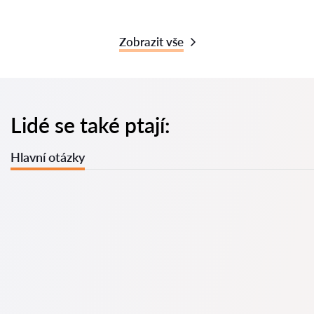
Zobrazit vše
Lidé se také ptají:
Hlavní otázky
U nás najdete seznam nejlepších právníků v s kompletními