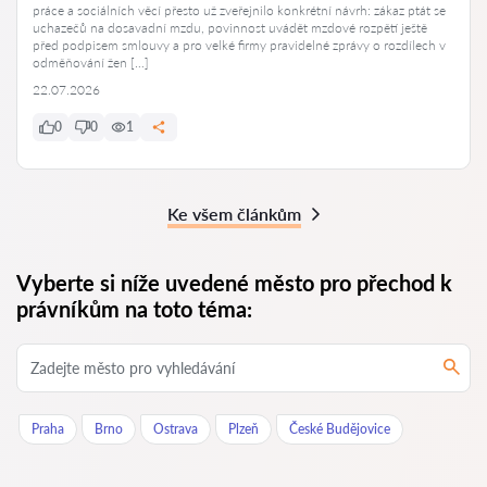
práce a sociálních věcí přesto už zveřejnilo konkrétní návrh: zákaz ptát se
uchazečů na dosavadní mzdu, povinnost uvádět mzdové rozpětí ještě
před podpisem smlouvy a pro velké firmy pravidelné zprávy o rozdílech v
odměňování žen […]
22.07.2026
0
0
1
Ke všem článkům
Vyberte si níže uvedené město pro přechod k
právníkům na toto téma:
Praha
Brno
Ostrava
Plzeň
České Budějovice