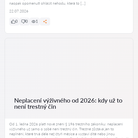
naopak opomenutí ohlásit nehodu, která to […]
22.07.2026
0
0
1
Neplacení výživného od 2026: kdy už to
není trestný čin
Od 1. ledna 2026 platí nové znění § 196 trestního zákoníku: neplacení
výživného už samo o sobě není trestný čin. Trestné zůstává jen to
neplnění, které trvá déle než čtyři měsíce a vystaví dítě nebo jinou