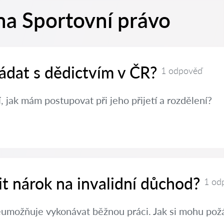
na Sportovní právo
ádat s dědictvím v ČR?
1 odpověď
, jak mám postupovat při jeho přijetí a rozdělení?
nit nárok na invalidní důchod?
1 od
eumožňuje vykonávat běžnou práci. Jak si mohu požá