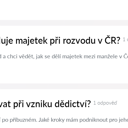
luje majetek při rozvodu v ČR?
1 
a chci vědět, jak se dělí majetek mezi manžele v Č
at při vzniku dědictví?
1 odpověď
í po příbuzném. Jaké kroky mám podniknout pro jeh