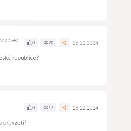
odpověď
16.12.2024
0
20
eské republice?
16.12.2024
0
17
o převzetí?