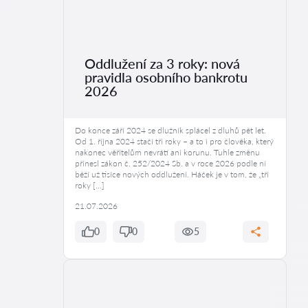
Oddlužení za 3 roky: nová
pravidla osobního bankrotu
2026
Do konce září 2024 se dlužník splácel z dluhů pět let.
Od 1. října 2024 stačí tři roky – a to i pro člověka, který
nakonec věřitelům nevrátí ani korunu. Tuhle změnu
přinesl zákon č. 252/2024 Sb. a v roce 2026 podle ní
běží už tisíce nových oddlužení. Háček je v tom, že „tři
roky […]
21.07.2026
0
0
5