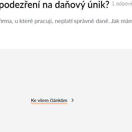
 podezření na daňový únik?
1 odpov
irma, u které pracuji, neplatí správně daně. Jak m
Ke všem článkům