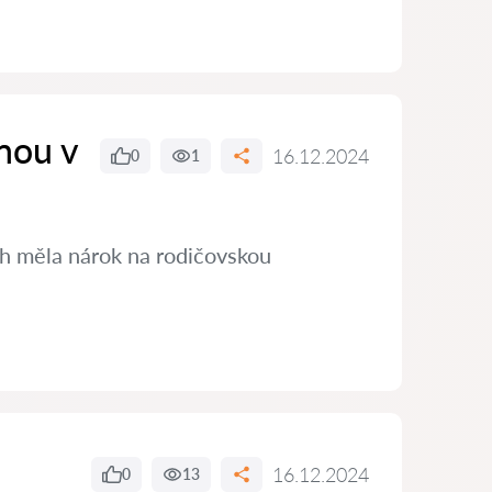
nou v
16.12.2024
0
1
ch měla nárok na rodičovskou
16.12.2024
0
13