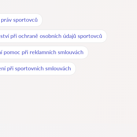
 práv sportovců
ství při ochraně osobních údajů sportovců
í pomoc při reklamních smlouvách
ení při sportovních smlouvách