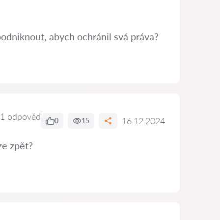
podniknout, abych ochránil svá práva?
1 odpověď
16.12.2024
0
15
ze zpět?