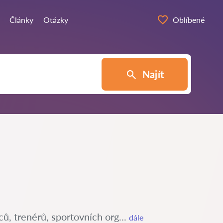
Články
Otázky
Oblíbené
Najít
ců, trenérů, sportovních org...
dále