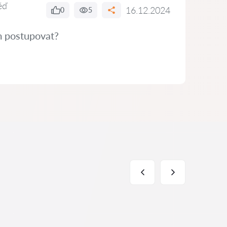
ěď
16.12.2024
0
5
ám postupovat?