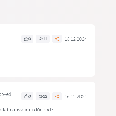
16.12.2024
0
11
pověď
16.12.2024
0
12
dat o invalidní důchod?