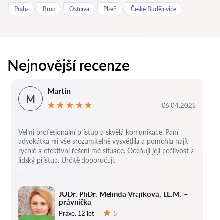
Praha
Brno
Ostrava
Plzeň
České Budějovice
Nejnovější recenze
Martin
M
06.04.2026
Velmi profesionální přístup a skvělá komunikace. Paní
advokátka mi vše srozumitelně vysvětlila a pomohla najít
rychlé a efektivní řešení mé situace. Oceňuji její pečlivost a
lidský přístup. Určitě doporučuji.
JUDr. PhDr. Melinda Vrajíková, LL.M. –
právnička
Praxe:
12 let
5