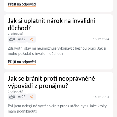
Přejít na odpověď
Jak si uplatnit nárok na invalidní
důchod?
1 odpověď
0
12
16.12.2024
Zdravotní stav mi neumožňuje vykonávat běžnou práci. Jak si
mohu požádat o invalidní důchod?
Přejít na odpověď
Jak se bránit proti neoprávněné
výpovědi z pronájmu?
1 odpověď
0
22
16.12.2024
Byl jsem nelegálně vystěhován z pronajatého bytu. Jaké kroky
mám podniknout?