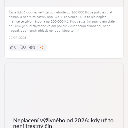
Řada řidičů dodnes věří, že po nehodě do 100 000 Kč se policie volat
nemusí a nad tuto částku ano. Od 1. července 2025 to ale neplatí —
hranice se zdvojnásobila na 200 000 Kč. Kdo se starým pravidlem stále
řídí, riskuje buď zbytečné volání policie k drobnému škrábanci, nebo
naopak opomenutí ohlásit nehodu, která to […]
22.07.2026
0
0
1
Neplacení výživného od 2026: kdy už to
není trestný čin