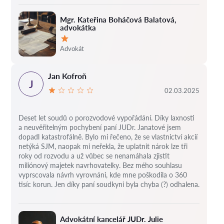
Mgr. Kateřina Boháčová Balatová,
advokátka
Hodnocení:
Advokát
Jan Kofroň
J
02.03.2025
Deset let soudů o porozvodové vypořádání.
Díky laxnosti
a neuvěřitelným pochybení paní JUDr. Janatové jsem
dopadl katastrofálně.
Bylo mi řečeno, že se vlastnictví akcií
netýká SJM, naopak mi neřekla, že uplatnit nárok lze tři
roky od rozvodu a už vůbec se nenamáhala zjistit
miliónový majetek navrhovatelky.
Bez mého souhlasu
vyprscovala návrh vyrovnáni, kde mne poškodila o 360
tisíc korun.
Jen díky paní soudkyni byla chyba (?) odhalena.
Advokátní kancelář JUDr. Julie