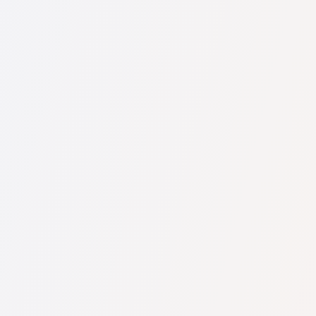
U nás najdete seznam nejlepších právníků v s kompletními
informacemi. Ceny, recenze, telefonní číslo a adresa.
Na naší službě najdete skutečné recenze právníků,
neodstraňujeme negativní recenze a není možné je uměle
navýšit.
Konzultace právníků v začíná od 1400 CZK a výše (ceny se
mohou lišit podle složitosti otázky a formy odpovědi).
Nejprve formulujte svou otázku jasně a stručně a zkuste ji
položit. Pokud není složitá a lze na ni rychle odpovědět,
právníci na ni často odpovídají zdarma. Právo určit cenu
konzultace však zůstává na právníkovi.
To lze provést na české službě pro vyhledávání právníků
Pravnici-cz.com zcela zdarma. Je důležité vědět, že pohodlné
vyhledávání a spojení se specialistou jsou zdarma, ale
konzultace a služby samotných specialistů mohou být
zpoplatněny.
Ceny za služby právníků se odvíjejí od rozsahu práce a
složitosti případu. Průměrná cena služeb právníka začíná od