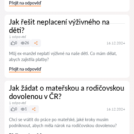
Přejít na odpověď
Jak řešit neplacení výživného na
děti?
1 odpověď
0
26
16.12.2024
Můj ex-manžel neplatí výživné na naše děti. Co mám dělat,
abych zajistila platby?
Přejít na odpověď
Jak žádat o mateřskou a rodičovskou
dovolenou v ČR?
1 odpověď
0
1
16.12.2024
Chci se vrátit do práce po mateřské, jaké kroky musím
podniknout, abych měla nárok na rodičovskou dovolenou?