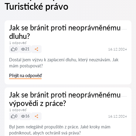
Turistické právo
Jak se bránit proti neoprávněnému
dluhu?
1 odpověď
0
21
16.12.2024
Dostal jsem výzvu k zaplacení dluhu, který neuznávám. Jak
mám postupovat?
Přejít na odpověď
Jak se bránit proti neoprávněnému
výpovědi z práce?
1 odpověď
0
16
16.12.2024
Byl jsem nelegálně propuštěn z práce. Jaké kroky mám
podniknout, abych ochránil svá práva?