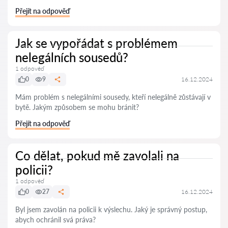
Přejít na odpověď
Jak se vypořádat s problémem
nelegálních sousedů?
1 odpověď
0
9
16.12.2024
Mám problém s nelegálními sousedy, kteří nelegálně zůstávají v
bytě. Jakým způsobem se mohu bránit?
Přejít na odpověď
Co dělat, pokud mě zavolali na
policii?
1 odpověď
0
27
16.12.2024
Byl jsem zavolán na policii k výslechu. Jaký je správný postup,
abych ochránil svá práva?