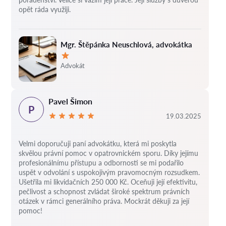
opět ráda využiji.
Mgr. Štěpánka Neuschlová, advokátka
Hodnocení:
Advokát
Pavel Šimon
P
19.03.2025
Velmi doporučuji paní advokátku, která mi poskytla
skvělou právní pomoc v opatrovnickém sporu. Díky jejímu
profesionálnímu přístupu a odbornosti se mi podařilo
uspět v odvolání s uspokojivým pravomocným rozsudkem.
Ušetřila mi likvidačních 250 000 Kč. Oceňuji její efektivitu,
pečlivost a schopnost zvládat široké spektrum právních
otázek v rámci generálního práva. Mockrát děkuji za její
pomoc!