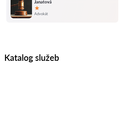
Janatová
Hodnocení:
Advokát
Katalog služeb