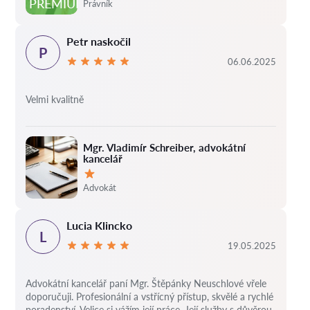
Hodnocení:
PREMIUM
Právník
Petr naskočil
P
06.06.2025
Velmi kvalitně
Mgr. Vladimír Schreiber, advokátní
kancelář
Hodnocení:
Advokát
Lucia Klincko
L
19.05.2025
Advokátní kancelář paní Mgr. Štěpánky Neuschlové vřele
doporučuji. Profesionální a vstřícný přístup, skvělé a rychlé
poradenství. Velice si vážím její práce. Její služby s důvěrou