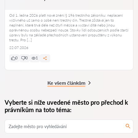
Od 1. ledna 2026 platí nové znění § 196 trestního zákoníku: neplacení
výživného už samo o sobě není trestný čin. Trestné zůstává jen to
neplnění, které trvá déle než čtyři měsíce a vystaví dítě nebo jinou
oprávněnou osobu nebezpečí nouze. Stovky lidí odsouzených podle starší
úpravy byly na základě přechodných ustanovení propuštěny z výkonu
trestu. Pro […]
22.07.2026
0
0
1
Ke všem článkům
Vyberte si níže uvedené město pro přechod k
právníkům na toto téma: