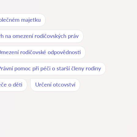
olečném majetku
h na omezení rodičovských práv
mezení rodičovské odpovědnosti
rávní pomoc při péči o starší členy rodiny
če o děti
Určení otcovství