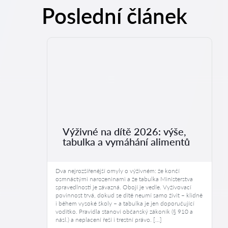
Poslední článek
Výživné na dítě 2026: výše,
tabulka a vymáhání alimentů
Dva nejrozšířenější omyly o výživném: že končí
osmnáctými narozeninami a že tabulka Ministerstva
spravedlnosti je závazná. Obojí je vedle. Vyživovací
povinnost trvá, dokud se dítě neumí samo živit – klidně
i během vysoké školy – a tabulka je jen doporučující
vodítko. Pravidla stanoví občanský zákoník (§ 910 a
násl.) a neplacení řeší i trestní právo. […]