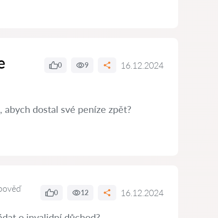
e
16.12.2024
0
9
, abych dostal své peníze zpět?
pověď
16.12.2024
0
12
dat o invalidní důchod?