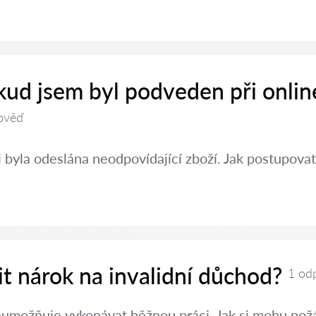
kud jsem byl podveden při onlin
ověď
 byla odeslána neodpovídající zboží. Jak postupovat
nit nárok na invalidní důchod?
1 od
eumožňuje vykonávat běžnou práci. Jak si mohu požá