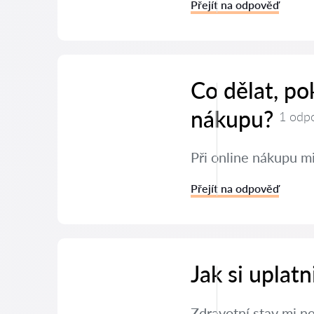
Přejít na odpověď
Co dělat, po
nákupu?
1 odp
Při online nákupu mi
Přejít na odpověď
Jak si uplat
Zdravotní stav mi n