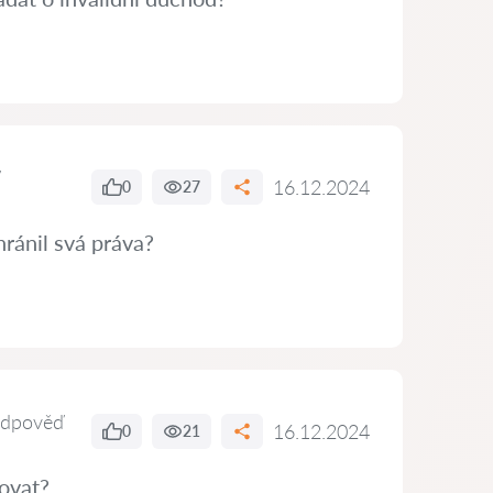
16.12.2024
0
27
hránil svá práva?
odpověď
16.12.2024
0
21
ovat?