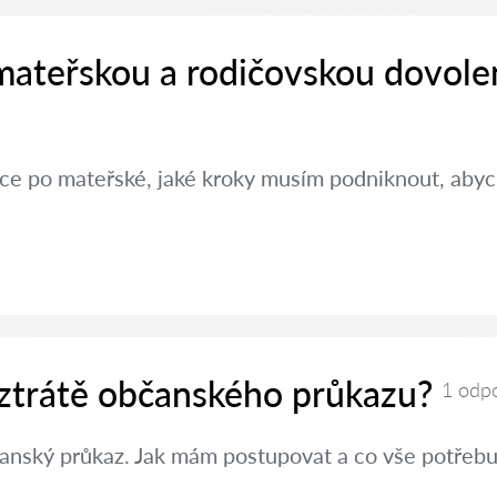
 mateřskou a rodičovskou dovole
ráce po mateřské, jaké kroky musím podniknout, aby
 ztrátě občanského průkazu?
1 odp
čanský průkaz. Jak mám postupovat a co vše potřebuj