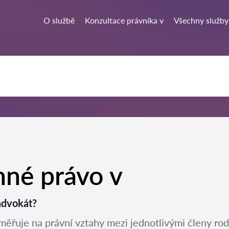
O službě
Konzultace právníka v
Všechny služby
nné právo v
advokát?
aměřuje na právní vztahy mezi jednotlivými členy rod