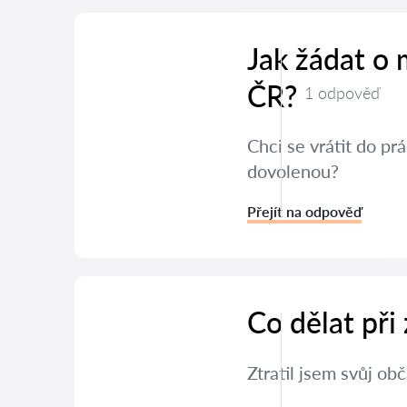
Jak žádat o
ČR?
1 odpověď
Chci se vrátit do p
dovolenou?
Přejít na odpověď
Co dělat při
Ztratil jsem svůj ob