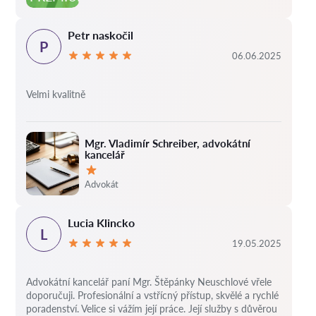
Petr naskočil
P
06.06.2025
Velmi kvalitně
Mgr. Vladimír Schreiber, advokátní
kancelář
Hodnocení:
Advokát
Lucia Klincko
L
19.05.2025
Advokátní kancelář paní Mgr. Štěpánky Neuschlové vřele
doporučuji. Profesionální a vstřícný přístup, skvělé a rychlé
poradenství. Velice si vážím její práce. Její služby s důvěrou