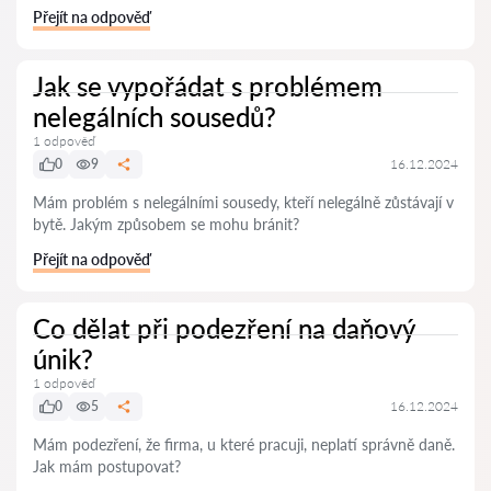
Přejít na odpověď
Jak se vypořádat s problémem
nelegálních sousedů?
1 odpověď
0
9
16.12.2024
Mám problém s nelegálními sousedy, kteří nelegálně zůstávají v
bytě. Jakým způsobem se mohu bránit?
Přejít na odpověď
Co dělat při podezření na daňový
únik?
1 odpověď
0
5
16.12.2024
Mám podezření, že firma, u které pracuji, neplatí správně daně.
Jak mám postupovat?