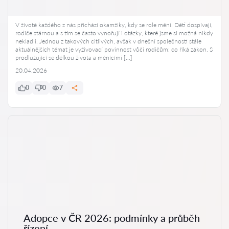
V životě každého z nás přichází okamžiky, kdy se role mění. Děti dospívají,
rodiče stárnou a s tím se často vynořují i otázky, které jsme si možná nikdy
nekladli. Jednou z takových citlivých, avšak v dnešní společnosti stále
aktuálnějších témat je vyživovací povinnost vůči rodičům: co říká zákon. S
prodlužující se délkou života a měnícími […]
20.04.2026
0
0
7
Adopce v ČR 2026: podmínky a průběh
řízení