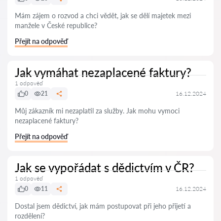
Mám zájem o rozvod a chci vědět, jak se dělí majetek mezi
manžele v České republice?
Přejít na odpověď
Jak vymáhat nezaplacené faktury?
1 odpověď
0
21
16.12.2024
Můj zákazník mi nezaplatil za služby. Jak mohu vymoci
nezaplacené faktury?
Přejít na odpověď
Jak se vypořádat s dědictvím v ČR?
1 odpověď
0
11
16.12.2024
Dostal jsem dědictví, jak mám postupovat při jeho přijetí a
rozdělení?