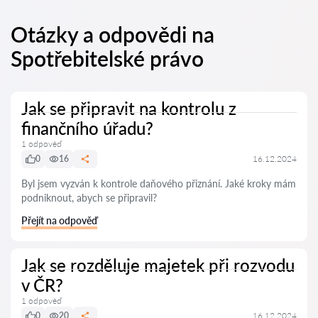
Otázky a odpovědi na
Spotřebitelské právo
Jak se připravit na kontrolu z
finančního úřadu?
1 odpověď
0
16
16.12.2024
Byl jsem vyzván k kontrole daňového přiznání. Jaké kroky mám
podniknout, abych se připravil?
Přejít na odpověď
Jak se rozděluje majetek při rozvodu
v ČR?
1 odpověď
0
20
16.12.2024