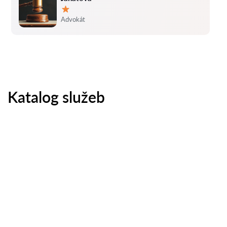
Hodnocení:
Advokát
Katalog služeb