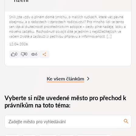
Snili jste vždy o plném domě smíchu, o malých ručkách, které vás pevně
obejmou, a o radostech i starostech rodičovství? Pro mnoho lidí se tento
sen stává skutečností prostřednictvím adopce – cesty plné naděje, lásky a
nového začátku. Rozhodnutí osvojit dítě je jedním z nejdůležitějších ve
vašem životě a zaslouží si pečlivou přípravu a informovanost. […]
12.04.2026
0
0
6
Ke všem článkům
Vyberte si níže uvedené město pro přechod k
právníkům na toto téma: