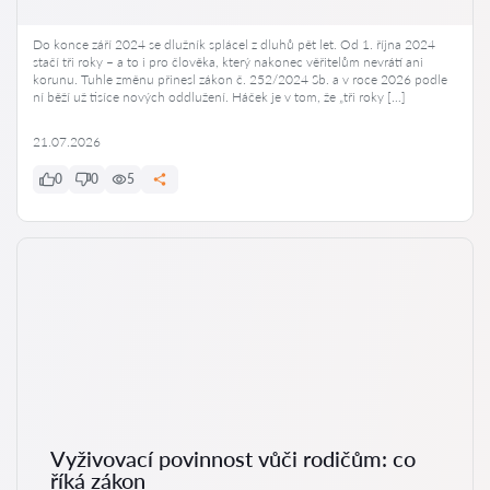
Do konce září 2024 se dlužník splácel z dluhů pět let. Od 1. října 2024
stačí tři roky – a to i pro člověka, který nakonec věřitelům nevrátí ani
korunu. Tuhle změnu přinesl zákon č. 252/2024 Sb. a v roce 2026 podle
ní běží už tisíce nových oddlužení. Háček je v tom, že „tři roky […]
21.07.2026
0
0
5
Vyživovací povinnost vůči rodičům: co
říká zákon