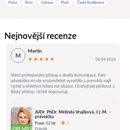
Praha
Brno
Ostrava
Plzeň
České Budějovice
Nejnovější recenze
Martin
M
06.04.2026
Velmi profesionální přístup a skvělá komunikace. Paní
advokátka mi vše srozumitelně vysvětlila a pomohla najít
rychlé a efektivní řešení mé situace. Oceňuji její pečlivost a
lidský přístup. Určitě doporučuji.
JUDr. PhDr. Melinda Vrajíková, LL.M. –
právnička
Praxe:
12 let
5
Hodnocení:
PREMIUM
Právník