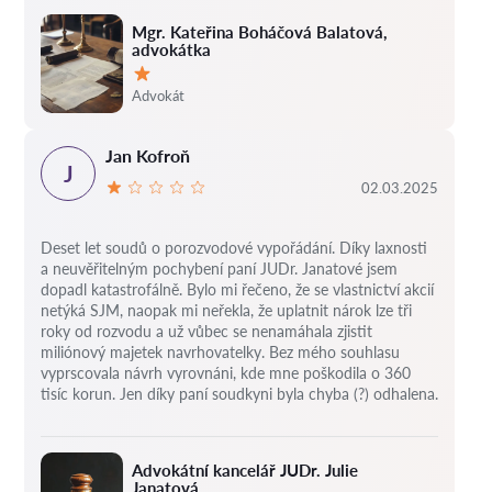
Mgr. Kateřina Boháčová Balatová,
advokátka
Hodnocení:
Advokát
Jan Kofroň
J
02.03.2025
Deset let soudů o porozvodové vypořádání.
Díky laxnosti
a neuvěřitelným pochybení paní JUDr. Janatové jsem
dopadl katastrofálně.
Bylo mi řečeno, že se vlastnictví akcií
netýká SJM, naopak mi neřekla, že uplatnit nárok lze tři
roky od rozvodu a už vůbec se nenamáhala zjistit
miliónový majetek navrhovatelky.
Bez mého souhlasu
vyprscovala návrh vyrovnáni, kde mne poškodila o 360
tisíc korun.
Jen díky paní soudkyni byla chyba (?) odhalena.
Advokátní kancelář JUDr. Julie
Janatová