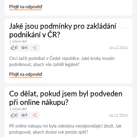
Přejít na odpověď
Jaké jsou podmínky pro zakládání
podnikání v ČR?
1 odpověď
0
6
16.12.2024
Chci začít podnikat v České republice. Jaké kroky musím
podniknout, abych vše zařídil legálně?
Přejít na odpověď
Co dělat, pokud jsem byl podveden
při online nákupu?
1 odpověď
0
9
16.12.2024
Při online nákupu mi byla odeslána neodpovídající zboží. Jak
postupovat, abych dostal své peníze zpět?