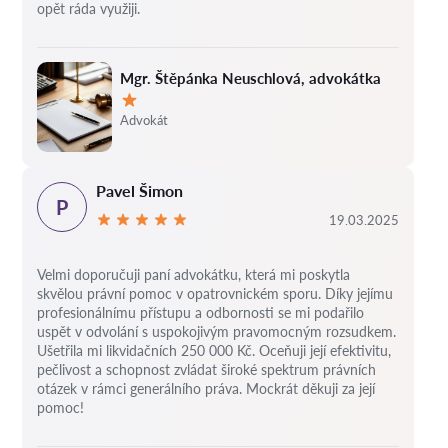
opět ráda využiji.
Mgr. Štěpánka Neuschlová, advokátka
Hodnocení:
Advokát
Pavel Šimon
P
19.03.2025
Velmi doporučuji paní advokátku, která mi poskytla
skvělou právní pomoc v opatrovnickém sporu. Díky jejímu
profesionálnímu přístupu a odbornosti se mi podařilo
uspět v odvolání s uspokojivým pravomocným rozsudkem.
Ušetřila mi likvidačních 250 000 Kč. Oceňuji její efektivitu,
pečlivost a schopnost zvládat široké spektrum právních
otázek v rámci generálního práva. Mockrát děkuji za její
pomoc!