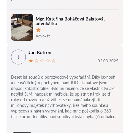
Mgr. Kateřina Boháčová Balatová,
advokátka
Hodnocení:
Advokát
Jan Kofroň
J
02.03.2025
Deset let soudů o porozvodové vypořádání.
Díky laxnosti
a neuvěřitelným pochybení paní JUDr. Janatové jsem
dopadl katastrofálně.
Bylo mi řečeno, že se vlastnictví akcií
netýká SJM, naopak mi neřekla, že uplatnit nárok lze tři
roky od rozvodu a už vůbec se nenamáhala zjistit
miliónový majetek navrhovatelky.
Bez mého souhlasu
vyprscovala návrh vyrovnáni, kde mne poškodila o 360
tisíc korun.
Jen díky paní soudkyni byla chyba (?) odhalena.