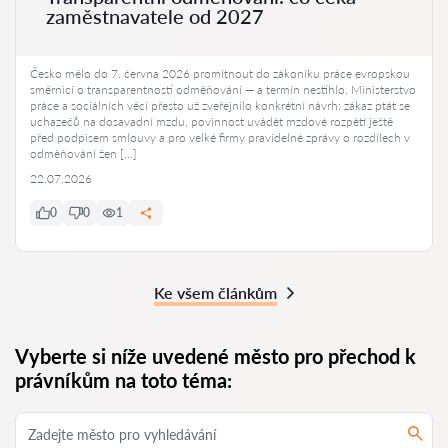
zaměstnavatele od 2027
Česko mělo do 7. června 2026 promítnout do zákoníku práce evropskou
směrnici o transparentnosti odměňování — a termín nestihlo. Ministerstvo
práce a sociálních věcí přesto už zveřejnilo konkrétní návrh: zákaz ptát se
uchazečů na dosavadní mzdu, povinnost uvádět mzdové rozpětí ještě
před podpisem smlouvy a pro velké firmy pravidelné zprávy o rozdílech v
odměňování žen […]
22.07.2026
0
0
1
Ke všem článkům
Vyberte si níže uvedené město pro přechod k
právníkům na toto téma: