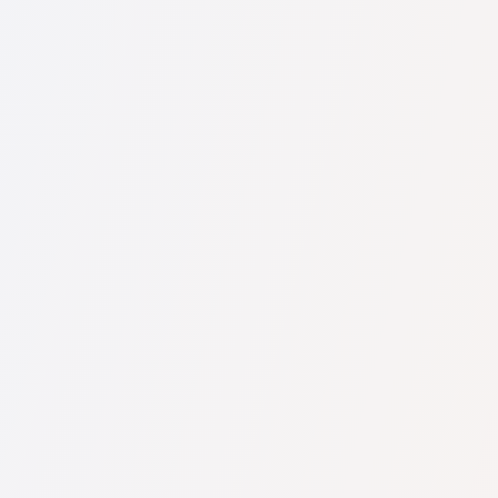
U nás najdete seznam nejlepších právníků v s kompletními
informacemi. Ceny, recenze, telefonní číslo a adresa.
Na naší službě najdete skutečné recenze právníků,
neodstraňujeme negativní recenze a není možné je uměle
navýšit.
Konzultace právníků v začíná od 1400 CZK a výše (ceny se
mohou lišit podle složitosti otázky a formy odpovědi).
Nejprve formulujte svou otázku jasně a stručně a zkuste ji
položit. Pokud není složitá a lze na ni rychle odpovědět,
právníci na ni často odpovídají zdarma. Právo určit cenu
konzultace však zůstává na právníkovi.
To lze provést na české službě pro vyhledávání právníků
Pravnici-cz.com zcela zdarma. Je důležité vědět, že pohodlné
vyhledávání a spojení se specialistou jsou zdarma, ale
konzultace a služby samotných specialistů mohou být
zpoplatněny.