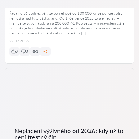
Řada řidičů dodnes věří, že po nehodě do 100 000 Kč se policie volat
nemusí a nad tuto částku ano. Od 1. července 2025 to ale neplatí —
hranice se zdvojnásobila na 200 000 Kč. Kdo se starým pravidlem stále
řídí, riskuje buď zbytečné volání policie k drobnému škrábanci, nebo
naopak opomenutí ohlásit nehodu, která to […]
22.07.2026
0
0
1
Neplacení výživného od 2026: kdy už to
není trestný čin