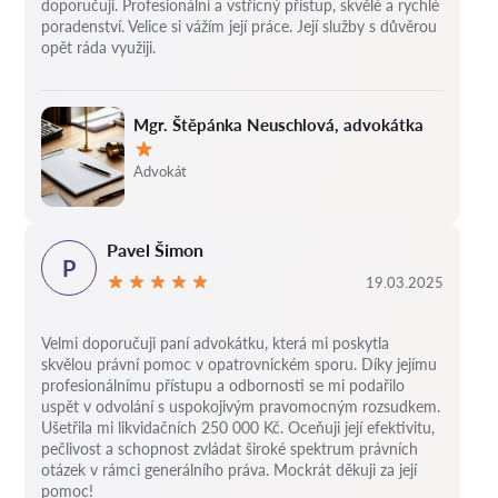
doporučuji. Profesionální a vstřícný přístup, skvělé a rychlé
poradenství. Velice si vážím její práce. Její služby s důvěrou
opět ráda využiji.
Mgr. Štěpánka Neuschlová, advokátka
Hodnocení:
Advokát
Pavel Šimon
P
19.03.2025
Velmi doporučuji paní advokátku, která mi poskytla
skvělou právní pomoc v opatrovnickém sporu. Díky jejímu
profesionálnímu přístupu a odbornosti se mi podařilo
uspět v odvolání s uspokojivým pravomocným rozsudkem.
Ušetřila mi likvidačních 250 000 Kč. Oceňuji její efektivitu,
pečlivost a schopnost zvládat široké spektrum právních
otázek v rámci generálního práva. Mockrát děkuji za její
pomoc!