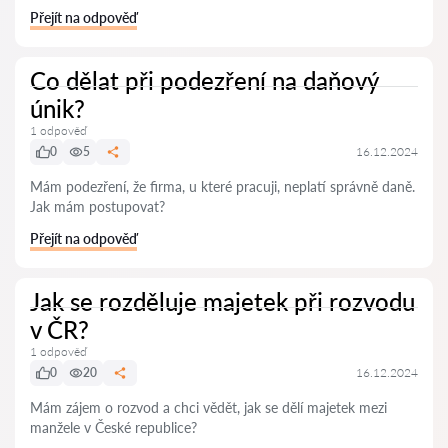
Přejít na odpověď
Co dělat při podezření na daňový
únik?
1 odpověď
0
5
16.12.2024
Mám podezření, že firma, u které pracuji, neplatí správně daně.
Jak mám postupovat?
Přejít na odpověď
Jak se rozděluje majetek při rozvodu
v ČR?
1 odpověď
0
20
16.12.2024
Mám zájem o rozvod a chci vědět, jak se dělí majetek mezi
manžele v České republice?