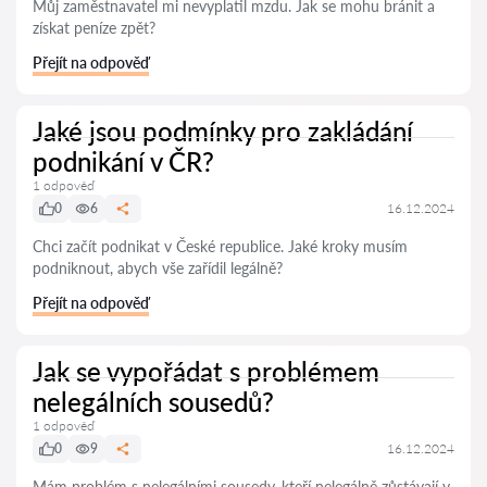
Můj zaměstnavatel mi nevyplatil mzdu. Jak se mohu bránit a
získat peníze zpět?
Přejít na odpověď
Jaké jsou podmínky pro zakládání
podnikání v ČR?
1 odpověď
0
6
16.12.2024
Chci začít podnikat v České republice. Jaké kroky musím
podniknout, abych vše zařídil legálně?
Přejít na odpověď
Jak se vypořádat s problémem
nelegálních sousedů?
1 odpověď
0
9
16.12.2024
Mám problém s nelegálními sousedy, kteří nelegálně zůstávají v