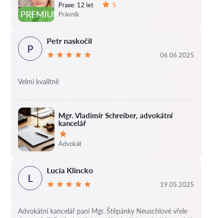
Praxe:
12 let
5
Hodnocení:
PREMIUM
Právník
Petr naskočil
P
06.06.2025
Velmi kvalitně
Mgr. Vladimír Schreiber, advokátní
kancelář
Hodnocení:
Advokát
Lucia Klincko
L
19.05.2025
Advokátní kancelář paní Mgr. Štěpánky Neuschlové vřele