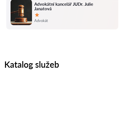
Advokátní kancelář JUDr. Julie
Janatová
Hodnocení:
Advokát
Katalog služeb