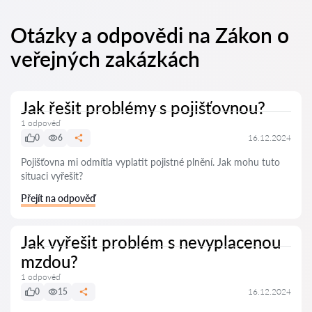
Otázky a odpovědi na Zákon o
veřejných zakázkách
Jak řešit problémy s pojišťovnou?
1 odpověď
0
6
16.12.2024
Pojišťovna mi odmítla vyplatit pojistné plnění. Jak mohu tuto
situaci vyřešit?
Přejít na odpověď
Jak vyřešit problém s nevyplacenou
mzdou?
1 odpověď
0
15
16.12.2024