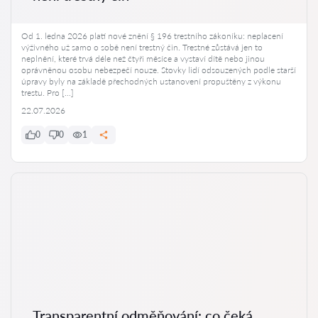
Od 1. ledna 2026 platí nové znění § 196 trestního zákoníku: neplacení
výživného už samo o sobě není trestný čin. Trestné zůstává jen to
neplnění, které trvá déle než čtyři měsíce a vystaví dítě nebo jinou
oprávněnou osobu nebezpečí nouze. Stovky lidí odsouzených podle starší
úpravy byly na základě přechodných ustanovení propuštěny z výkonu
trestu. Pro […]
22.07.2026
0
0
1
Transparentní odměňování: co čeká