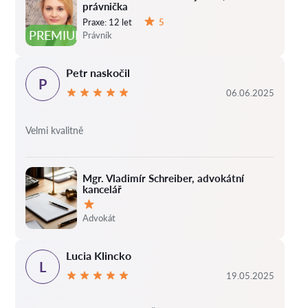
právnička
Praxe:
12 let
5
Hodnocení:
PREMIUM
Právník
Petr naskočil
P
06.06.2025
Velmi kvalitně
Mgr. Vladimír Schreiber, advokátní
kancelář
Hodnocení:
Advokát
Lucia Klincko
L
19.05.2025