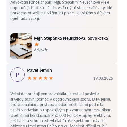
Advokátní kancelář paní Mgr. Štěpánky Neuschlové vřele
doporučuji. Profesionální a vstřícný přístup, skvělé a rychlé
poradenství. Velice si vážím její práce. Její služby s důvěrou
opět ráda využiji.
Mgr. Štěpánka Neuschlová, advokátka
Hodnocení:
Advokát
Pavel Šimon
P
19.03.2025
Velmi doporučuji paní advokátku, která mi poskytla
skvělou právní pomoc v opatrovnickém sporu. Díky jejímu
profesionálnímu přístupu a odbornosti se mi podařilo
uspět v odvolání s uspokojivým pravomocným rozsudkem.
Ušetřila mi likvidačních 250 000 Kč. Oceňuji její efektivitu,
pečlivost a schopnost zvládat široké spektrum právních
otázek v rámci generálního práva. Mockrát děkuji za její