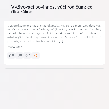
Vyživovací povinnost vůči rodičům: co
říká zákon
V životě každého z nás přichází okamžiky, kdy se role mění. Děti dospívají,
rodiče stárnou a s tím se často vynořují i otázky, které jsme si možná nikdy
nekladli. Jednou z takových citlivých, avšak v dnešní společnosti stále
aktuálnějších témat je vyživovací povinnost vůči rodičům: co říká zákon. S
prodlužující se délkou života a měnícími […]
20.04.2026
0
0
7