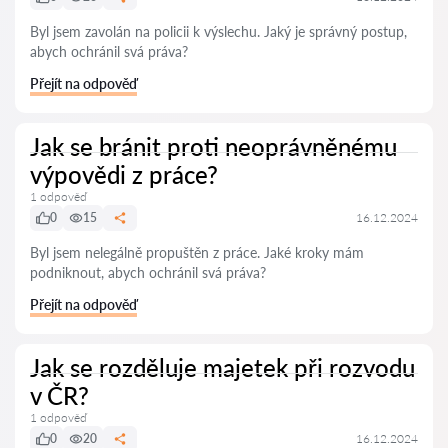
Byl jsem zavolán na policii k výslechu. Jaký je správný postup,
abych ochránil svá práva?
Přejít na odpověď
Jak se bránit proti neoprávněnému
výpovědi z práce?
1 odpověď
0
15
16.12.2024
Byl jsem nelegálně propuštěn z práce. Jaké kroky mám
podniknout, abych ochránil svá práva?
Přejít na odpověď
Jak se rozděluje majetek při rozvodu
v ČR?
1 odpověď
0
20
16.12.2024