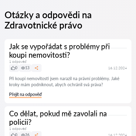
Otázky a odpovědi na
Zdravotnické právo
Jak se vypořádat s problémy při
koupi nemovitosti?
1 odpověď
0
13
16.12.2024
Při koupi nemovitosti jsem narazil na právní problémy. Jaké
kroky mám podniknout, abych ochránil svá práva?
Přejít na odpověď
Co dělat, pokud mě zavolali na
policii?
1 odpověď
0
26
16.12.2024