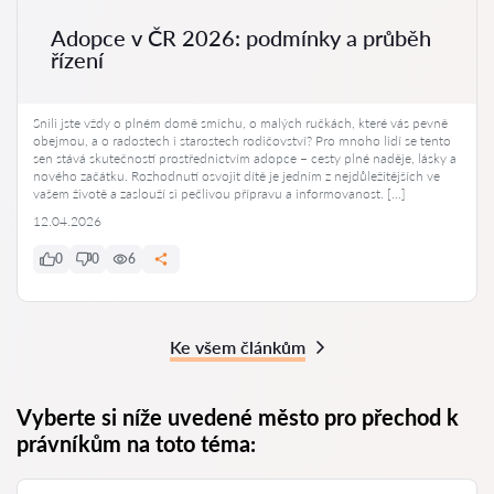
Adopce v ČR 2026: podmínky a průběh
řízení
Snili jste vždy o plném domě smíchu, o malých ručkách, které vás pevně
obejmou, a o radostech i starostech rodičovství? Pro mnoho lidí se tento
sen stává skutečností prostřednictvím adopce – cesty plné naděje, lásky a
nového začátku. Rozhodnutí osvojit dítě je jedním z nejdůležitějších ve
vašem životě a zaslouží si pečlivou přípravu a informovanost. […]
12.04.2026
0
0
6
Ke všem článkům
Vyberte si níže uvedené město pro přechod k
právníkům na toto téma: