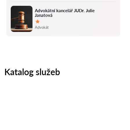
Advokátní kancelář JUDr. Julie
Janatová
Hodnocení:
Advokát
Katalog služeb