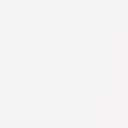
U nás najdete seznam nejlepších právníků v s kompletními
informacemi. Ceny, recenze, telefonní číslo a adresa.
Na naší službě najdete skutečné recenze právníků,
neodstraňujeme negativní recenze a není možné je uměle
navýšit.
Konzultace právníků v začíná od 1400 CZK a výše (ceny se
mohou lišit podle složitosti otázky a formy odpovědi).
Nejprve formulujte svou otázku jasně a stručně a zkuste ji
položit. Pokud není složitá a lze na ni rychle odpovědět,
právníci na ni často odpovídají zdarma. Právo určit cenu
konzultace však zůstává na právníkovi.
To lze provést na české službě pro vyhledávání právníků
Pravnici-cz.com zcela zdarma. Je důležité vědět, že pohodlné
vyhledávání a spojení se specialistou jsou zdarma, ale