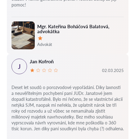
pomoc!
Mgr. Kateřina Boháčová Balatová,
advokátka
Hodnocení:
Advokát
Jan Kofroň
J
02.03.2025
Deset let soudů o porozvodové vypořádání.
Díky laxnosti
a neuvěřitelným pochybení paní JUDr. Janatové jsem
dopadl katastrofálně.
Bylo mi řečeno, že se vlastnictví akcií
netýká SJM, naopak mi neřekla, že uplatnit nárok lze tři
roky od rozvodu a už vůbec se nenamáhala zjistit
miliónový majetek navrhovatelky.
Bez mého souhlasu
vyprscovala návrh vyrovnáni, kde mne poškodila o 360
tisíc korun.
Jen díky paní soudkyni byla chyba (?) odhalena.