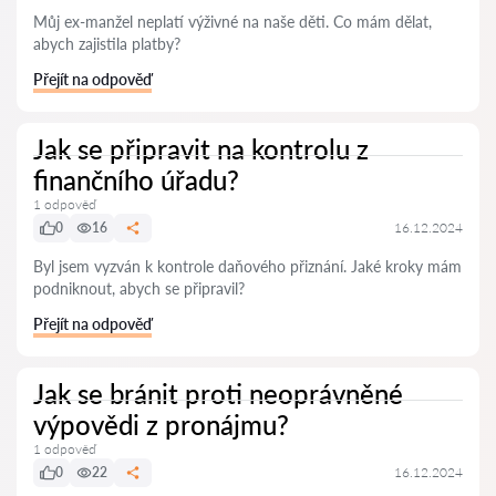
Můj ex-manžel neplatí výživné na naše děti. Co mám dělat,
abych zajistila platby?
Přejít na odpověď
Jak se připravit na kontrolu z
finančního úřadu?
1 odpověď
0
16
16.12.2024
Byl jsem vyzván k kontrole daňového přiznání. Jaké kroky mám
podniknout, abych se připravil?
Přejít na odpověď
Jak se bránit proti neoprávněné
výpovědi z pronájmu?
1 odpověď
0
22
16.12.2024