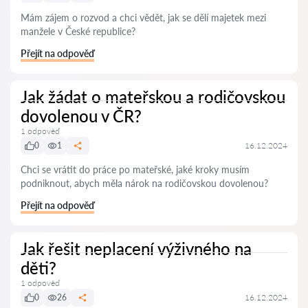
Mám zájem o rozvod a chci vědět, jak se dělí majetek mezi
manžele v České republice?
Přejít na odpověď
Jak žádat o mateřskou a rodičovskou
dovolenou v ČR?
1 odpověď
0
1
16.12.2024
Chci se vrátit do práce po mateřské, jaké kroky musím
podniknout, abych měla nárok na rodičovskou dovolenou?
Přejít na odpověď
Jak řešit neplacení výživného na
děti?
1 odpověď
0
26
16.12.2024