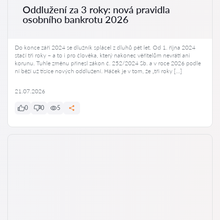
Oddlužení za 3 roky: nová pravidla
osobního bankrotu 2026
Do konce září 2024 se dlužník splácel z dluhů pět let. Od 1. října 2024
stačí tři roky – a to i pro člověka, který nakonec věřitelům nevrátí ani
korunu. Tuhle změnu přinesl zákon č. 252/2024 Sb. a v roce 2026 podle
ní běží už tisíce nových oddlužení. Háček je v tom, že „tři roky […]
21.07.2026
0
0
5