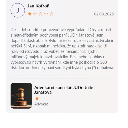
Jan Kofroň
J
02.03.2025
Deset let soudů o porozvodové vypořádání.
Díky laxnosti
a neuvěřitelným pochybení paní JUDr. Janatové jsem
dopadl katastrofálně.
Bylo mi řečeno, že se vlastnictví akcií
netýká SJM, naopak mi neřekla, že uplatnit nárok lze tři
roky od rozvodu a už vůbec se nenamáhala zjistit
miliónový majetek navrhovatelky.
Bez mého souhlasu
vyprscovala návrh vyrovnáni, kde mne poškodila o 360
tisíc korun.
Jen díky paní soudkyni byla chyba (?) odhalena.
Advokátní kancelář JUDr. Julie
Janatová
Hodnocení:
Advokát