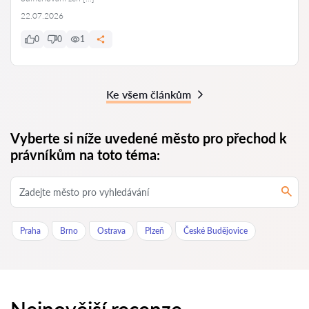
22.07.2026
0
0
1
Ke všem článkům
Vyberte si níže uvedené město pro přechod k
právníkům na toto téma:
Praha
Brno
Ostrava
Plzeň
České Budějovice