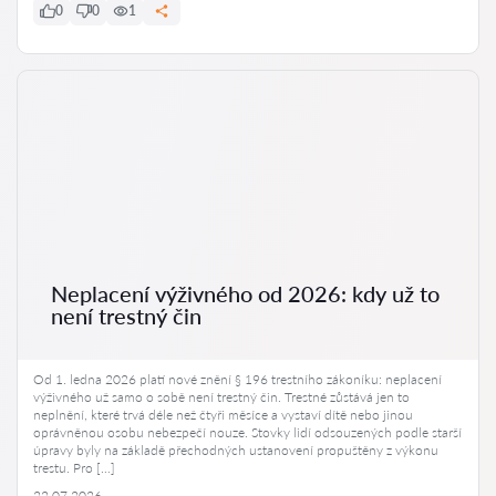
0
0
1
Neplacení výživného od 2026: kdy už to
není trestný čin
Od 1. ledna 2026 platí nové znění § 196 trestního zákoníku: neplacení
výživného už samo o sobě není trestný čin. Trestné zůstává jen to
neplnění, které trvá déle než čtyři měsíce a vystaví dítě nebo jinou
oprávněnou osobu nebezpečí nouze. Stovky lidí odsouzených podle starší
úpravy byly na základě přechodných ustanovení propuštěny z výkonu
trestu. Pro […]
22.07.2026