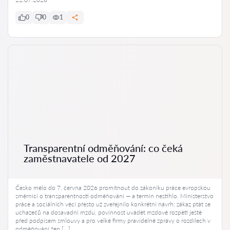
0
0
1
Transparentní odměňování: co čeká
zaměstnavatele od 2027
Česko mělo do 7. června 2026 promítnout do zákoníku práce evropskou
směrnici o transparentnosti odměňování — a termín nestihlo. Ministerstvo
práce a sociálních věcí přesto už zveřejnilo konkrétní návrh: zákaz ptát se
uchazečů na dosavadní mzdu, povinnost uvádět mzdové rozpětí ještě
před podpisem smlouvy a pro velké firmy pravidelné zprávy o rozdílech v
odměňování žen […]