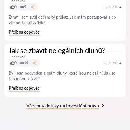
1 odpověď
0
9
16.12.2024
Ztratil jsem svůj občanský průkaz. Jak mám postupovat a co
vše potřebuji zařídit?
Přejít na odpověď
Jak se zbavit nelegálních dluhů?
1 odpověď
0
14
16.12.2024
Byl jsem podveden a mám dluhy, které jsou nelegální. Jak se
jich mohu zbavit?
Přejít na odpověď
Všechny dotazy na Investiční právo