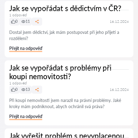
Jak se vypořádat s dědictvím v ČR?
1 odpověď
0
11
16.12.2024
Dostal jsem dědictví, jak mám postupovat při jeho přijetí a
rozdělení?
Přejít na odpověď
Jak se vypořádat s problémy při
koupi nemovitosti?
1 odpověď
0
13
16.12.2024
Při koupi nemovitosti jsem narazil na právní problémy. Jaké
kroky mám podniknout, abych ochránil svá práva?
Přejít na odpověď
Jak vyřešit problém s nevyplacenou