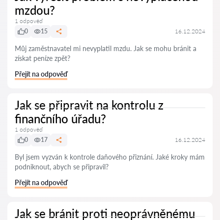
mzdou?
1 odpověď
0
15
16.12.2024
Můj zaměstnavatel mi nevyplatil mzdu. Jak se mohu bránit a
získat peníze zpět?
Přejít na odpověď
Jak se připravit na kontrolu z
finančního úřadu?
1 odpověď
0
17
16.12.2024
Byl jsem vyzván k kontrole daňového přiznání. Jaké kroky mám
podniknout, abych se připravil?
Přejít na odpověď
Jak se bránit proti neoprávněnému