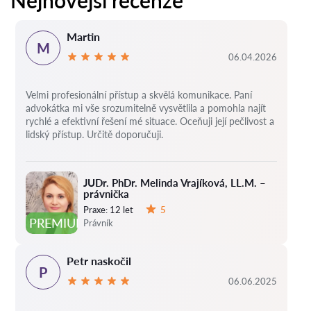
Nejnovější recenze
Martin
M
06.04.2026
Velmi profesionální přístup a skvělá komunikace. Paní
advokátka mi vše srozumitelně vysvětlila a pomohla najít
rychlé a efektivní řešení mé situace. Oceňuji její pečlivost a
lidský přístup. Určitě doporučuji.
JUDr. PhDr. Melinda Vrajíková, LL.M. –
právnička
Praxe:
12 let
5
Hodnocení:
PREMIUM
Právník
Petr naskočil
P
06.06.2025