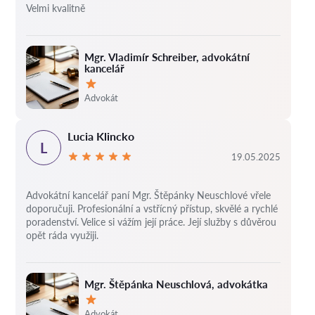
Velmi kvalitně
Mgr. Vladimír Schreiber, advokátní
kancelář
Hodnocení:
Advokát
Lucia Klincko
L
19.05.2025
Advokátní kancelář paní Mgr. Štěpánky Neuschlové vřele
doporučuji. Profesionální a vstřícný přístup, skvělé a rychlé
poradenství. Velice si vážím její práce. Její služby s důvěrou
opět ráda využiji.
Mgr. Štěpánka Neuschlová, advokátka
Hodnocení:
Advokát