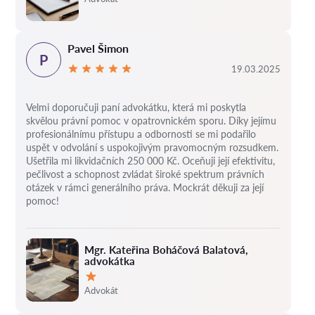
Pavel Šimon
P
19.03.2025
Velmi doporučuji paní advokátku, která mi poskytla
skvělou právní pomoc v opatrovnickém sporu. Díky jejímu
profesionálnímu přístupu a odbornosti se mi podařilo
uspět v odvolání s uspokojivým pravomocným rozsudkem.
Ušetřila mi likvidačních 250 000 Kč. Oceňuji její efektivitu,
pečlivost a schopnost zvládat široké spektrum právních
otázek v rámci generálního práva. Mockrát děkuji za její
pomoc!
Mgr. Kateřina Boháčová Balatová,
advokátka
Hodnocení:
Advokát