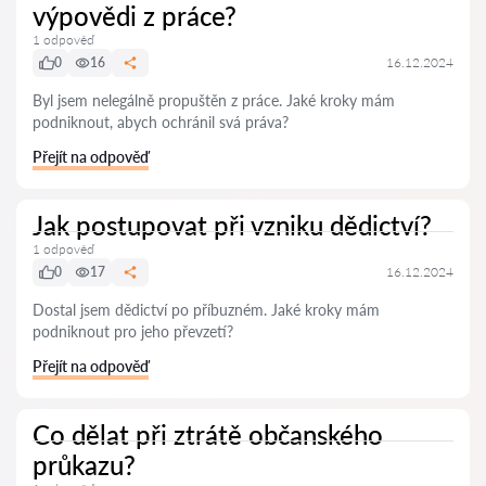
výpovědi z práce?
1 odpověď
0
16
16.12.2024
Byl jsem nelegálně propuštěn z práce. Jaké kroky mám
podniknout, abych ochránil svá práva?
Přejít na odpověď
Jak postupovat při vzniku dědictví?
1 odpověď
0
17
16.12.2024
Dostal jsem dědictví po příbuzném. Jaké kroky mám
podniknout pro jeho převzetí?
Přejít na odpověď
Co dělat při ztrátě občanského
průkazu?