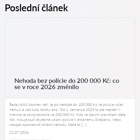
Poslední článek
Nehoda bez policie do 200 000 Kč: co
se v roce 2026 změnilo
Řada řidičů dodnes věří, že po nehodě do 100 000 Kč se policie volat
nemusí a nad tuto částku ano. Od 1. července 2025 to ale neplatí —
hranice se zdvojnásobila na 200 000 Kč. Kdo se starým pravidlem stále
řídí, riskuje buď zbytečné volání policie k drobnému škrábanci, nebo
naopak opomenutí ohlásit nehodu, která to […]
22.07.2026