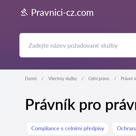
Pravnici-cz.com
Domů
Všechny služby
Celní právo
Právní 
Právník pro práv
Compliance s celními předpisy
Ochrana