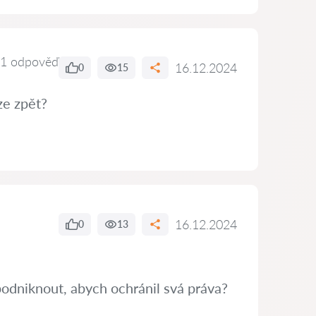
1 odpověď
16.12.2024
0
15
ze zpět?
16.12.2024
0
13
podniknout, abych ochránil svá práva?