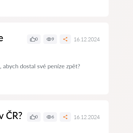
e
16.12.2024
0
9
, abych dostal své peníze zpět?
 v ČR?
16.12.2024
0
6