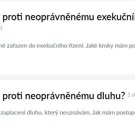
it proti neoprávněnému exekučn
ď
ě zařazen do exekučního řízení. Jaké kroky mám po
it proti neoprávněnému dluhu?
1 
 zaplacení dluhu, který neuznávám. Jak mám postup