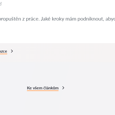
ď
propuštěn z práce. Jaké kroky mám podniknout, abyc
ozce
Ke všem článkům