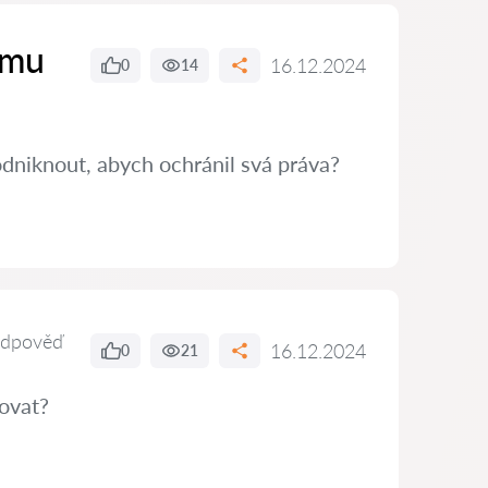
ímu
16.12.2024
0
14
dniknout, abych ochránil svá práva?
odpověď
16.12.2024
0
21
ovat?