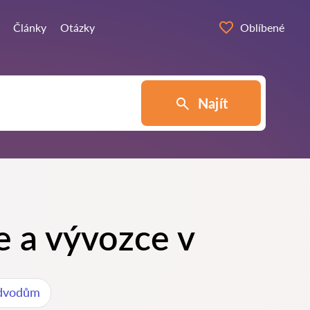
Články
Otázky
Oblíbené
Najít
e a vývozce v
odvodům