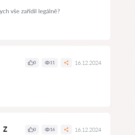
ch vše zařídil legálně?
16.12.2024
0
11
 z
16.12.2024
0
16