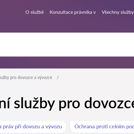
O službě
Konzultace právníka v
Všechny služby
služby pro dovozce a vývozce
ní služby pro dovozc
 práv při dovozu a vývozu
Ochrana proti celním p