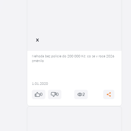
x
Nehoda bez policie do 200 000 Kč: co se v roce 2026
změnilo
1.01.2020
0
0
2