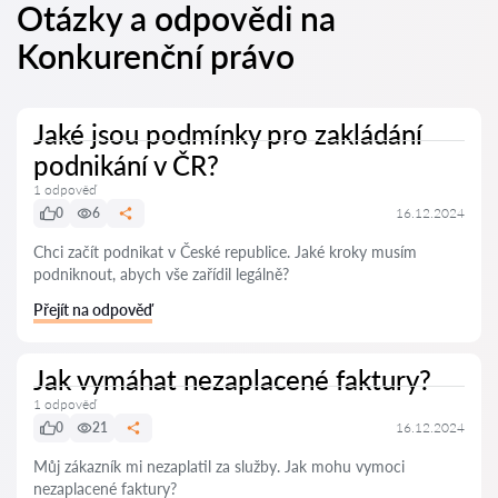
Otázky a odpovědi na
Konkurenční právo
Jaké jsou podmínky pro zakládání
podnikání v ČR?
1 odpověď
0
6
16.12.2024
Chci začít podnikat v České republice. Jaké kroky musím
podniknout, abych vše zařídil legálně?
Přejít na odpověď
Jak vymáhat nezaplacené faktury?
1 odpověď
0
21
16.12.2024
Můj zákazník mi nezaplatil za služby. Jak mohu vymoci
nezaplacené faktury?