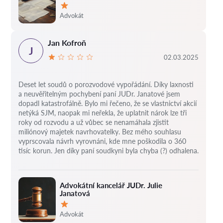
Hodnocení:
Advokát
Jan Kofroň
J
02.03.2025
Deset let soudů o porozvodové vypořádání.
Díky laxnosti
a neuvěřitelným pochybení paní JUDr. Janatové jsem
dopadl katastrofálně.
Bylo mi řečeno, že se vlastnictví akcií
netýká SJM, naopak mi neřekla, že uplatnit nárok lze tři
roky od rozvodu a už vůbec se nenamáhala zjistit
miliónový majetek navrhovatelky.
Bez mého souhlasu
vyprscovala návrh vyrovnáni, kde mne poškodila o 360
tisíc korun.
Jen díky paní soudkyni byla chyba (?) odhalena.
Advokátní kancelář JUDr. Julie
Janatová
Hodnocení:
Advokát