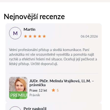
Nejnovější recenze
Martin
M
06.04.2026
Velmi profesionální přístup a skvělá komunikace. Paní
advokátka mi vše srozumitelně vysvětlila a pomohla najít
rychlé a efektivní řešení mé situace. Oceňuji její pečlivost a
lidský přístup. Určitě doporučuji.
JUDr. PhDr. Melinda Vrajíková, LL.M. –
právnička
Praxe:
12 let
5
Hodnocení:
PREMIUM
Právník
Petr naskočil