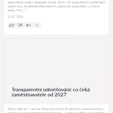
oprávněnou osobu nebezpečí nouze. Stovky lidí odsouzených podle starší
úpravy byly na základě přechodných ustanovení propuštěny z výkonu
trestu. Pro […]
22.07.2026
0
0
1
Transparentní odměňování: co čeká
zaměstnavatele od 2027
Česko mělo do 7. června 2026 promítnout do zákoníku práce evropskou
směrnici o transparentnosti odměňování — a termín nestihlo. Ministerstvo