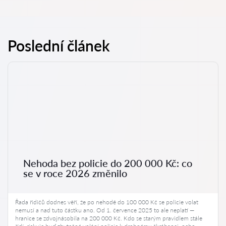
Poslední článek
Nehoda bez policie do 200 000 Kč: co
se v roce 2026 změnilo
Řada řidičů dodnes věří, že po nehodě do 100 000 Kč se policie volat
nemusí a nad tuto částku ano. Od 1. července 2025 to ale neplatí —
hranice se zdvojnásobila na 200 000 Kč. Kdo se starým pravidlem stále