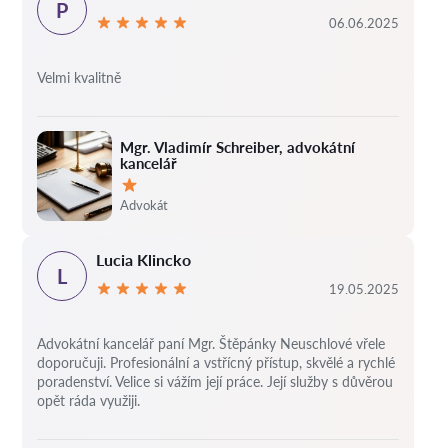
P
06.06.2025
Velmi kvalitně
Mgr. Vladimír Schreiber, advokátní
kancelář
Hodnocení:
Advokát
Lucia Klincko
L
19.05.2025
Advokátní kancelář paní Mgr. Štěpánky Neuschlové vřele
doporučuji. Profesionální a vstřícný přístup, skvělé a rychlé
poradenství. Velice si vážím její práce. Její služby s důvěrou
opět ráda využiji.