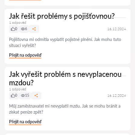
Jak řešit problémy s pojišťovnou?
1 odpověď
0
6
16.12.2024
Pojišťovna mi odmítla vyplatit pojistné plnění. Jak mohu tuto
situaci vyřešit?
Přejít na odpověď
Jak vyřešit problém s nevyplacenou
mzdou?
1 odpověď
0
15
16.12.2024
Můj zaměstnavatel mi nevyplatil mzdu. Jak se mohu bránit a
získat peníze zpět?
Přejít na odpověď