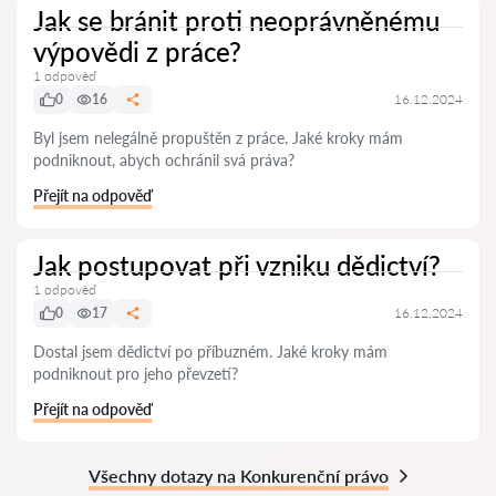
Jak se bránit proti neoprávněnému
výpovědi z práce?
1 odpověď
0
16
16.12.2024
Byl jsem nelegálně propuštěn z práce. Jaké kroky mám
podniknout, abych ochránil svá práva?
Přejít na odpověď
Jak postupovat při vzniku dědictví?
1 odpověď
0
17
16.12.2024
Dostal jsem dědictví po příbuzném. Jaké kroky mám
podniknout pro jeho převzetí?
Přejít na odpověď
Všechny dotazy na Konkurenční právo