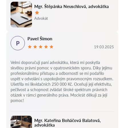
Mgr. Štěpánka Neuschlová, advokátka
Hodnocení:
Advokát
Pavel Šimon
P
19.03.2025
Velmi doporučuji paní advokátku, která mi poskytla
skvělou právní pomoc v opatrovnickém sporu. Díky jejímu
profesionálnímu přístupu a odbornosti se mi podařilo
uspět v odvolání s uspokojivým pravomocným rozsudkem.
Ušetřila mi likvidačních 250 000 Kč. Oceňuji její efektivitu,
pečlivost a schopnost zvládat široké spektrum právních
otázek v rámci generálního práva. Mockrát děkuji za její
pomoc!
Mgr. Kateřina Boháčová Balatová,
advokátka