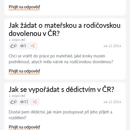
Přejít na odpověď
Jak žádat o mateřskou a rodičovskou
dovolenou v ČR?
1 odpověď
0
1
16.12.2024
Chci se vrátit do práce po mateřské, jaké kroky musím
podniknout, abych měla nárok na rodičovskou dovolenou?
Přejít na odpověď
Jak se vypořádat s dědictvím v ČR?
1 odpověď
0
11
16.12.2024
Dostal jsem dědictví, jak mám postupovat při jeho přijetí a
rozdělení?
Přejít na odpověď