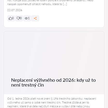
řídí, riskuje buď zbytečné volání policie k drobnému škrábanci, nebo
naopak opomenutí ohlásit nehodu, která to […]
22.07.2026
0
0
1
Neplacení výživného od 2026: kdy už to
není trestný čin
Od 1. ledna 2026 platí nové znění § 196 trestního zákoníku: neplacení
výživného už samo o sobě není trestný čin. Trestné zůstává jen to
neplnění, které trvá déle než čtyři měsíce a vystaví dítě nebo jinou