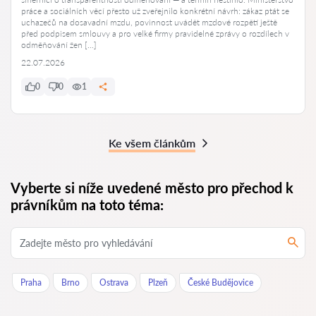
práce a sociálních věcí přesto už zveřejnilo konkrétní návrh: zákaz ptát se
uchazečů na dosavadní mzdu, povinnost uvádět mzdové rozpětí ještě
před podpisem smlouvy a pro velké firmy pravidelné zprávy o rozdílech v
odměňování žen […]
22.07.2026
0
0
1
Ke všem článkům
Vyberte si níže uvedené město pro přechod k
právníkům na toto téma:
Praha
Brno
Ostrava
Plzeň
České Budějovice