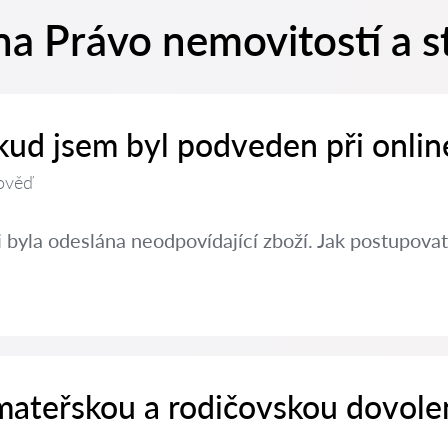
a Právo nemovitostí a s
kud jsem byl podveden při onlin
ověď
 byla odeslána neodpovídající zboží. Jak postupovat
 mateřskou a rodičovskou dovole