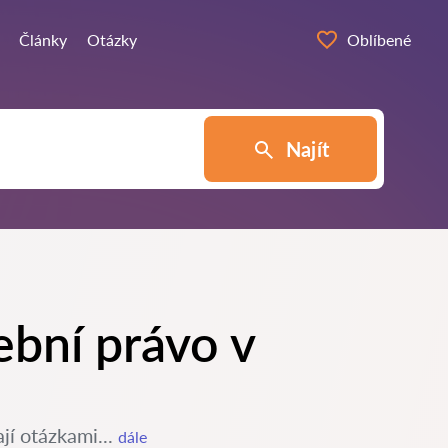
Články
Otázky
Oblíbené
Najít
ební právo v
jí otázkami...
dále