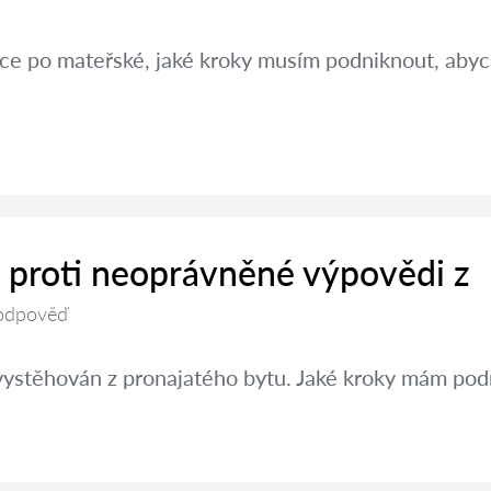
ráce po mateřské, jaké kroky musím podniknout, aby
t proti neoprávněné výpovědi z
odpověď
vystěhován z pronajatého bytu. Jaké kroky mám pod