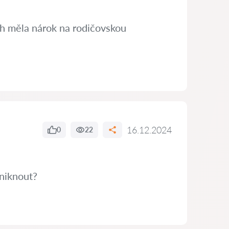
ch měla nárok na rodičovskou
16.12.2024
0
22
niknout?