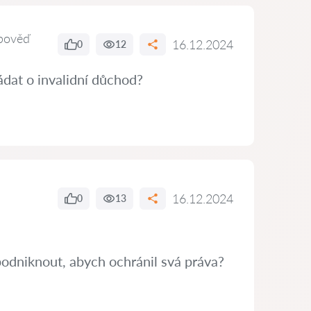
pověď
16.12.2024
0
12
dat o invalidní důchod?
16.12.2024
0
13
podniknout, abych ochránil svá práva?