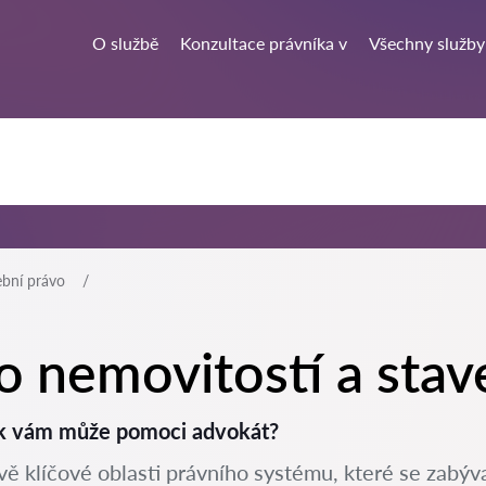
O službě
Konzultace právníka v
Všechny služby
ební právo
o nemovitostí a stav
Jak vám může pomoci advokát?
ě klíčové oblasti právního systému, které se zabýva