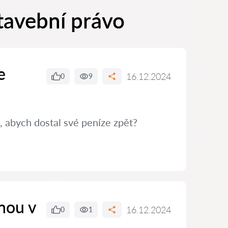
tavební právo
e
16.12.2024
0
9
, abych dostal své peníze zpět?
nou v
16.12.2024
0
1