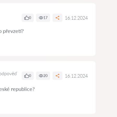
16.12.2024
0
17
o převzetí?
odpověď
16.12.2024
0
20
eské republice?