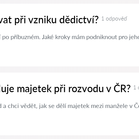
at při vzniku dědictví?
1 odpověď
í po příbuzném. Jaké kroky mám podniknout pro jeh
luje majetek při rozvodu v ČR?
1 
a chci vědět, jak se dělí majetek mezi manžele v Č