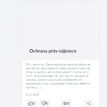
Ochrana práv nájemce
Žít v nájmu je v České republice naprosto běžná věc,
ale víte, že i jako nájemník máte svá práva, která vás
chrání a zajišťují vám klidné bydlení? Mnoho lidí si
myslí, že pronajímatel má vždy navrch, ale opak je
pravdou. Znalost vašich práv je základem pro
bezstarostný život v pronajatém bytě a pro efektivní
ochranu […]
5.12.2025
0
0
8