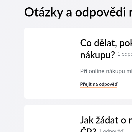
Otázky a odpovědi n
Co dělat, po
nákupu?
1 odp
Při online nákupu mi
Přejít na odpověď
Jak žádat o
ČR?
1 odpověď