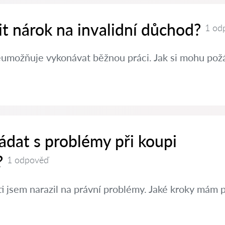
nit nárok na invalidní důchod?
1 od
eumožňuje vykonávat běžnou práci. Jak si mohu požá
ádat s problémy při koupi
?
1 odpověď
ti jsem narazil na právní problémy. Jaké kroky mám 