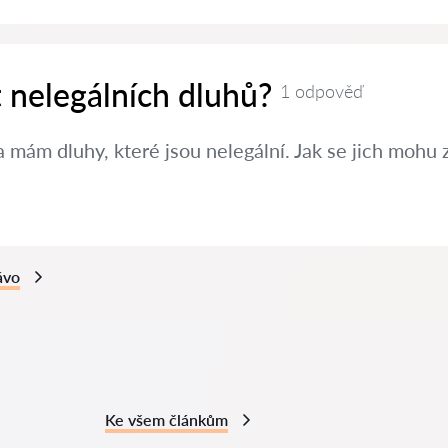
t nelegálních dluhů?
1 odpověď
 mám dluhy, které jsou nelegální. Jak se jich mohu 
ávo
Ke všem článkům