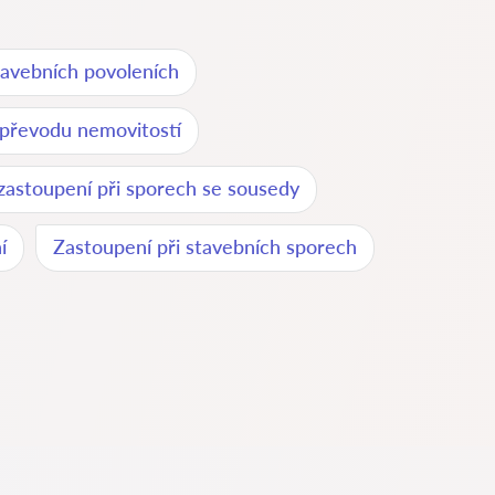
tavebních povoleních
 převodu nemovitostí
zastoupení při sporech se sousedy
í
Zastoupení při stavebních sporech