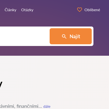
Články
Otázky
Oblíbené
Najít
v
ávními, finančními...
dále