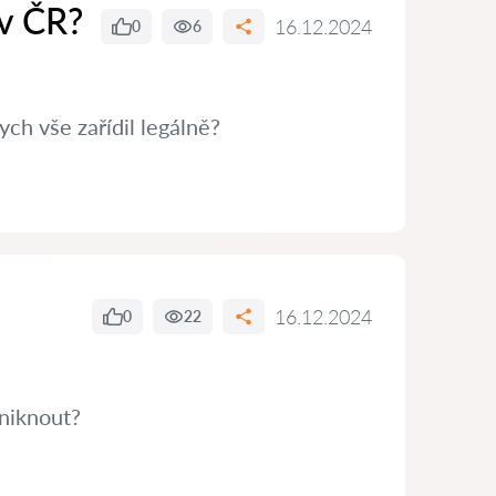
 v ČR?
16.12.2024
0
6
ch vše zařídil legálně?
16.12.2024
0
22
niknout?