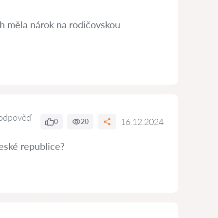
ch měla nárok na rodičovskou
odpověď
16.12.2024
0
20
eské republice?