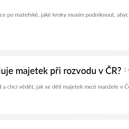
ráce po mateřské, jaké kroky musím podniknout, aby
luje majetek při rozvodu v ČR?
1 
a chci vědět, jak se dělí majetek mezi manžele v Č