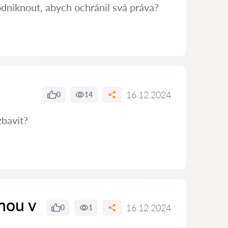
dniknout, abych ochránil svá práva?
16.12.2024
0
14
zbavit?
nou v
16.12.2024
0
1