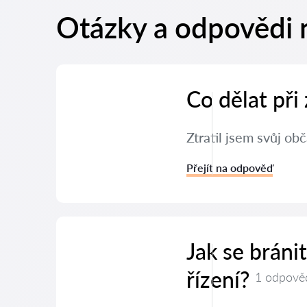
Otázky a odpovědi n
Co dělat při
Ztratil jsem svůj ob
Přejít na odpověď
Jak se brán
řízení?
1 odpově