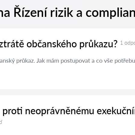
a Řízení rizik a complia
 ztrátě občanského průkazu?
1 odp
čanský průkaz. Jak mám postupovat a co vše potřebuj
it proti neoprávněnému exekučn
ď