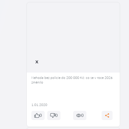
x
Nehoda bez policie do 200 000 Kč: co se v roce 2026
změnilo
1.01.2020
0
0
0