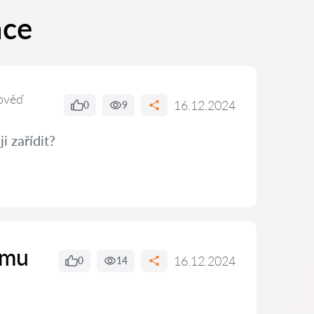
nce
ověď
16.12.2024
0
9
i zařídit?
ímu
16.12.2024
0
14