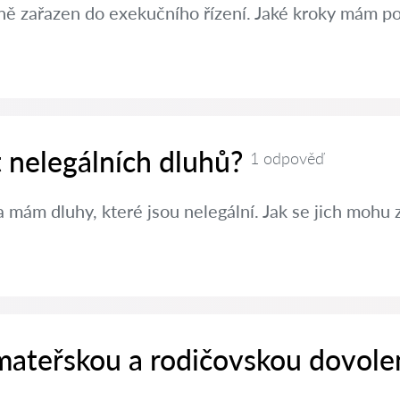
ě zařazen do exekučního řízení. Jaké kroky mám po
t nelegálních dluhů?
1 odpověď
 mám dluhy, které jsou nelegální. Jak se jich mohu 
 mateřskou a rodičovskou dovole