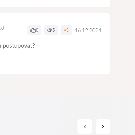
ěď
16.12.2024
0
5
ám postupovat?