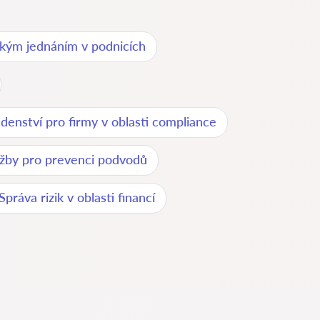
kým jednáním v podnicích
denství pro firmy v oblasti compliance
užby pro prevenci podvodů
Správa rizik v oblasti financí