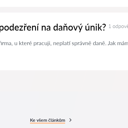
 podezření na daňový únik?
1 odpov
irma, u které pracuji, neplatí správně daně. Jak m
Ke všem článkům