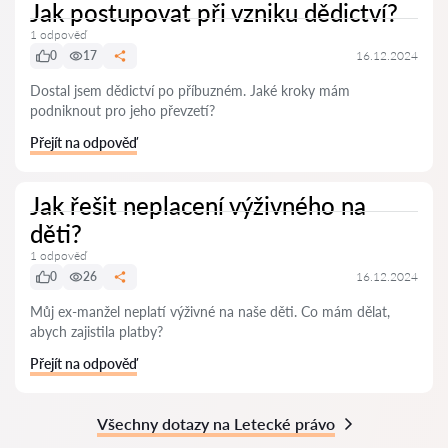
Jak postupovat při vzniku dědictví?
1 odpověď
0
17
16.12.2024
Dostal jsem dědictví po příbuzném. Jaké kroky mám
podniknout pro jeho převzetí?
Přejít na odpověď
Jak řešit neplacení výživného na
děti?
1 odpověď
0
26
16.12.2024
Můj ex-manžel neplatí výživné na naše děti. Co mám dělat,
abych zajistila platby?
Přejít na odpověď
Všechny dotazy na Letecké právo