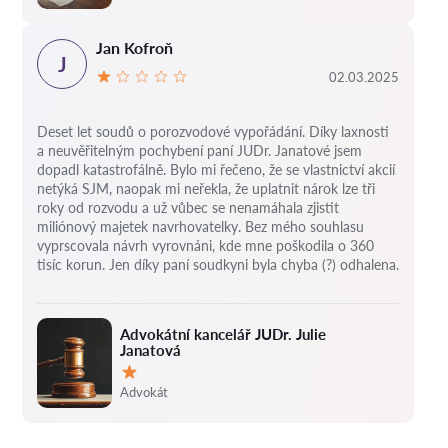
Jan Kofroň
J
02.03.2025
Deset let soudů o porozvodové vypořádání.
Díky laxnosti
a neuvěřitelným pochybení paní JUDr. Janatové jsem
dopadl katastrofálně.
Bylo mi řečeno, že se vlastnictví akcií
netýká SJM, naopak mi neřekla, že uplatnit nárok lze tři
roky od rozvodu a už vůbec se nenamáhala zjistit
miliónový majetek navrhovatelky.
Bez mého souhlasu
vyprscovala návrh vyrovnáni, kde mne poškodila o 360
tisíc korun.
Jen díky paní soudkyni byla chyba (?) odhalena.
Advokátní kancelář JUDr. Julie
Janatová
Hodnocení:
Advokát