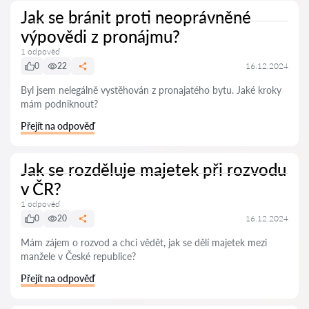
Jak se bránit proti neoprávněné
výpovědi z pronájmu?
1 odpověď
0
22
16.12.2024
Byl jsem nelegálně vystěhován z pronajatého bytu. Jaké kroky
mám podniknout?
Přejít na odpověď
Jak se rozděluje majetek při rozvodu
v ČR?
1 odpověď
0
20
16.12.2024
Mám zájem o rozvod a chci vědět, jak se dělí majetek mezi
manžele v České republice?
Přejít na odpověď