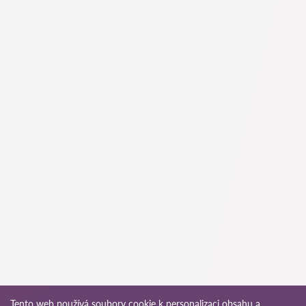
Na naší službě najdete skutečné recenze právníků,
neodstraňujeme negativní recenze a není možné je uměle
navýšit.
Konzultace právníků v začíná od 1400 CZK a výše (ceny se
mohou lišit podle složitosti otázky a formy odpovědi).
Nejprve formulujte svou otázku jasně a stručně a zkuste ji
položit. Pokud není složitá a lze na ni rychle odpovědět,
právníci na ni často odpovídají zdarma. Právo určit cenu
konzultace však zůstává na právníkovi.
To lze provést na české službě pro vyhledávání právníků
Pravnici-cz.com zcela zdarma. Je důležité vědět, že pohodlné
vyhledávání a spojení se specialistou jsou zdarma, ale
konzultace a služby samotných specialistů mohou být
zpoplatněny.
Ceny za služby právníků se odvíjejí od rozsahu práce a
složitosti případu. Průměrná cena služeb právníka začíná od
1400 CZK. Vyberte si kandidáty podle hodnocení a recenzí.
Mnozí z nich mají ukázky provedených prací!
Advokát může vést případy v trestních řízeních. Působnost
právníka je na rozdíl od advokáta omezená. Právník se
specializuje převážně na občanskoprávní záležitosti, jako jsou
Tento web používá soubory cookie k personalizaci obsahu a
pracovněprávní spory, vymáhání pohledávek, příprava smluv,