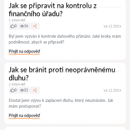
Jak se připravit na kontrolu z
finančního úřadu?
1 odpověď
0
16
16.12.2024
Byl jsem vyzván k kontrole daňového přiznání. Jaké kroky mám
podniknout, abych se připravil?
Přejít na odpověď
Jak se bránit proti neoprávněnému
dluhu?
1 odpověď
0
21
16.12.2024
Dostal jsem výzvu k zaplacení dluhu, který neuznávám. Jak
mám postupovat?
Přejít na odpověď