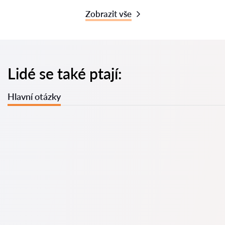
Zobrazit vše
Lidé se také ptají:
Hlavní otázky
U nás najdete seznam nejlepších právníků v s kompletními
informacemi. Ceny, recenze, telefonní číslo a adresa.