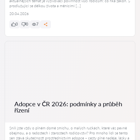
aktuálnějších témat je vyživovací povinnost vůči rodičům: co říká zákon. S
prodlužující se délkou života a měnícími […]
20.04.2026
0
0
7
Adopce v ČR 2026: podmínky a průběh
řízení
Snili jste vždy o plném domě smíchu, o malých ručkách, které vás pevně
obejmou, a o radostech i starostech rodičovství? Pro mnoho lidí se tento
sen stává skutečností prostřednictvím adopce – cesty plné naděje, lásky a