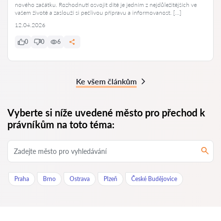
nového začátku. Rozhodnutí osvojit dítě je jedním z nejdůležitějších ve
vašem životě a zaslouží si pečlivou přípravu a informovanost. […]
12.04.2026
0
0
6
Ke všem článkům
Vyberte si níže uvedené město pro přechod k
právníkům na toto téma:
Praha
Brno
Ostrava
Plzeň
České Budějovice