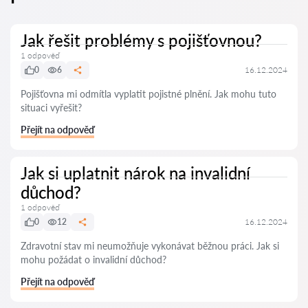
Jak řešit problémy s pojišťovnou?
1 odpověď
0
6
16.12.2024
Pojišťovna mi odmítla vyplatit pojistné plnění. Jak mohu tuto
situaci vyřešit?
Přejít na odpověď
Jak si uplatnit nárok na invalidní
důchod?
1 odpověď
0
12
16.12.2024
Zdravotní stav mi neumožňuje vykonávat běžnou práci. Jak si
mohu požádat o invalidní důchod?
Přejít na odpověď