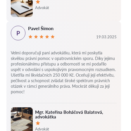
Hodnocení:
Advokát
Pavel Šimon
P
19.03.2025
Velmi doporučuji paní advokátku, která mi poskytla
skvělou právní pomoc v opatrovnickém sporu. Díky jejímu
profesionálnímu přístupu a odbornosti se mi podařilo
uspět v odvolání s uspokojivým pravomocným rozsudkem.
Ušetřila mi likvidačních 250 000 Kč. Oceňuji její efektivitu,
pečlivost a schopnost zvládat široké spektrum právních
otázek v rámci generálního práva. Mockrát děkuji za její
pomoc!
Mgr. Kateřina Boháčová Balatová,
advokátka
Hodnocení:
Advokát