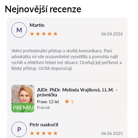
Nejnovější recenze
Martin
M
06.04.2026
Velmi profesionální přístup a skvělá komunikace. Paní
advokátka mi vše srozumitelně vysvětlila a pomohla najít
rychlé a efektivní řešení mé situace. Oceňuji její pečlivost a
lidský přístup. Určitě doporučuji.
JUDr. PhDr. Melinda Vrajíková, LL.M. –
právnička
Praxe:
12 let
5
Hodnocení:
PREMIUM
Právník
Petr naskočil
P
06.06.2025