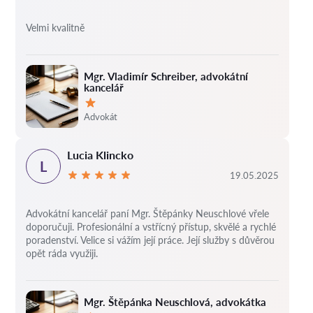
Velmi kvalitně
Mgr. Vladimír Schreiber, advokátní
kancelář
Hodnocení:
Advokát
Lucia Klincko
L
19.05.2025
Advokátní kancelář paní Mgr. Štěpánky Neuschlové vřele
doporučuji. Profesionální a vstřícný přístup, skvělé a rychlé
poradenství. Velice si vážím její práce. Její služby s důvěrou
opět ráda využiji.
Mgr. Štěpánka Neuschlová, advokátka