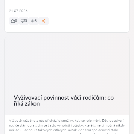
21.07.2026
0
0
5
Vyživovací povinnost vůči rodičům: co
říká zákon
V životě každého z nás přichází okamžiky, kdy se role mění. Děti dospívají,
rodiče stárnou a s tím se často vynořují i otázky, které jsme si možná nikdy
nekladli. Jednou z takových citlivých, avšak v dnešní společnosti stále