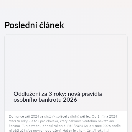
Poslední článek
Oddlužení za 3 roky: nová pravidla
osobního bankrotu 2026
Do konce září 2024 se dlužník splácel z dluhů pět let. Od 1. října 2024
stačí tři roky – a to i pro člověka, který nakonec věřitelům nevrátí ani
korunu. Tuhle změnu přinesl zákon č. 252/2024 Sb. a v roce 2026 podle
ní běží už tisíce nových oddlužení. Háček je v tom, že „tři roky […]