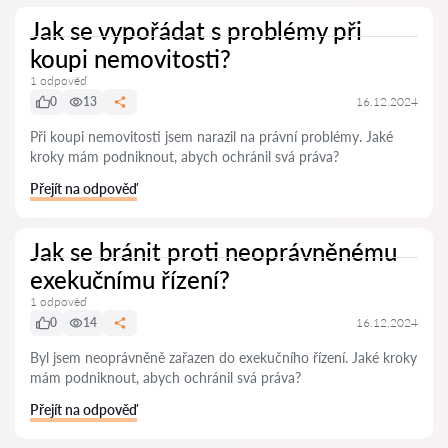
Jak se vypořádat s problémy při
koupi nemovitosti?
1 odpověď
0
13
16.12.2024
Při koupi nemovitosti jsem narazil na právní problémy. Jaké
kroky mám podniknout, abych ochránil svá práva?
Přejít na odpověď
Jak se bránit proti neoprávněnému
exekučnímu řízení?
1 odpověď
0
14
16.12.2024
Byl jsem neoprávněně zařazen do exekučního řízení. Jaké kroky
mám podniknout, abych ochránil svá práva?
Přejít na odpověď