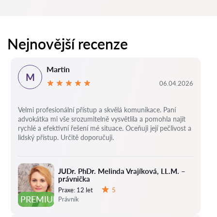
Nejnovější recenze
Martin
M
06.04.2026
Velmi profesionální přístup a skvělá komunikace. Paní
advokátka mi vše srozumitelně vysvětlila a pomohla najít
rychlé a efektivní řešení mé situace. Oceňuji její pečlivost a
lidský přístup. Určitě doporučuji.
JUDr. PhDr. Melinda Vrajíková, LL.M. –
právnička
Praxe:
12 let
5
Hodnocení:
PREMIUM
Právník