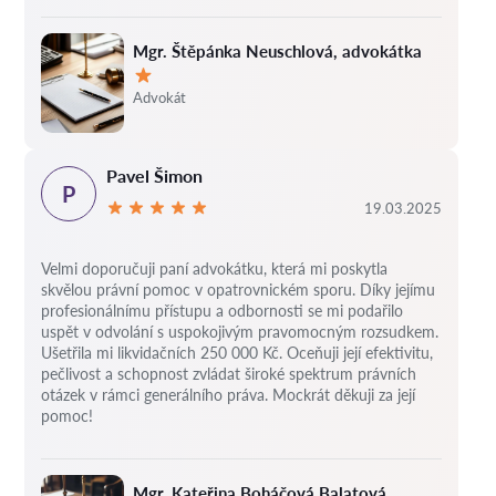
Mgr. Štěpánka Neuschlová, advokátka
Hodnocení:
Advokát
Pavel Šimon
P
19.03.2025
Velmi doporučuji paní advokátku, která mi poskytla
skvělou právní pomoc v opatrovnickém sporu. Díky jejímu
profesionálnímu přístupu a odbornosti se mi podařilo
uspět v odvolání s uspokojivým pravomocným rozsudkem.
Ušetřila mi likvidačních 250 000 Kč. Oceňuji její efektivitu,
pečlivost a schopnost zvládat široké spektrum právních
otázek v rámci generálního práva. Mockrát děkuji za její
pomoc!
Mgr. Kateřina Boháčová Balatová,