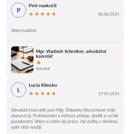
Petr naskočil
P
06.06.2025
Velmi kvalitně
Mgr. Vladimír Schreiber, advokátní
kancelář
Hodnocení:
Advokát
Lucia Klincko
L
19.05.2025
Advokátní kancelář paní Mgr. Štěpánky Neuschlové vřele
doporučuji. Profesionální a vstřícný přístup, skvělé a rychlé
poradenství. Velice si vážím její práce. Její služby s důvěrou
opět ráda využiji.