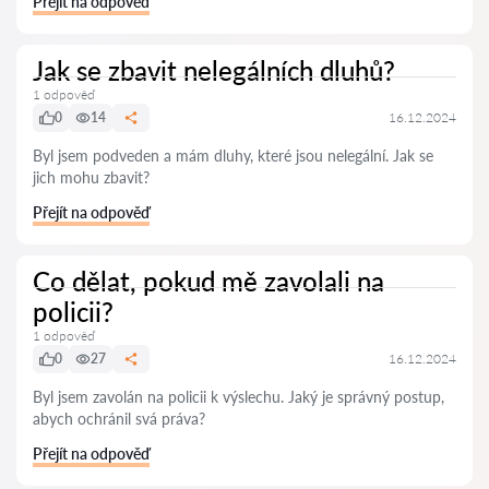
Přejít na odpověď
Jak se zbavit nelegálních dluhů?
1 odpověď
0
14
16.12.2024
Byl jsem podveden a mám dluhy, které jsou nelegální. Jak se
jich mohu zbavit?
Přejít na odpověď
Co dělat, pokud mě zavolali na
policii?
1 odpověď
0
27
16.12.2024
Byl jsem zavolán na policii k výslechu. Jaký je správný postup,
abych ochránil svá práva?
Přejít na odpověď