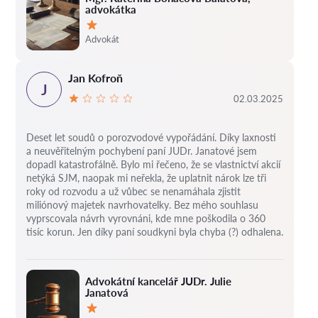
advokátka
Hodnocení:
Advokát
Jan Kofroň
J
02.03.2025
Deset let soudů o porozvodové vypořádání.
Díky laxnosti
a neuvěřitelným pochybení paní JUDr. Janatové jsem
dopadl katastrofálně.
Bylo mi řečeno, že se vlastnictví akcií
netýká SJM, naopak mi neřekla, že uplatnit nárok lze tři
roky od rozvodu a už vůbec se nenamáhala zjistit
miliónový majetek navrhovatelky.
Bez mého souhlasu
vyprscovala návrh vyrovnáni, kde mne poškodila o 360
tisíc korun.
Jen díky paní soudkyni byla chyba (?) odhalena.
Advokátní kancelář JUDr. Julie
Janatová