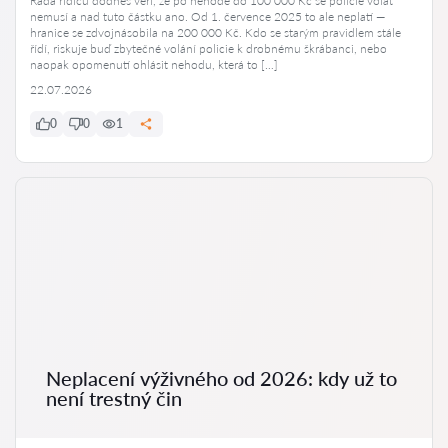
Řada řidičů dodnes věří, že po nehodě do 100 000 Kč se policie volat
nemusí a nad tuto částku ano. Od 1. července 2025 to ale neplatí —
hranice se zdvojnásobila na 200 000 Kč. Kdo se starým pravidlem stále
řídí, riskuje buď zbytečné volání policie k drobnému škrábanci, nebo
naopak opomenutí ohlásit nehodu, která to […]
22.07.2026
0
0
1
Neplacení výživného od 2026: kdy už to
není trestný čin