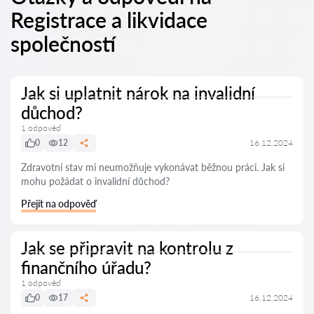
Registrace a likvidace
společností
Jak si uplatnit nárok na invalidní
důchod?
1 odpověď
0
12
16.12.2024
Zdravotní stav mi neumožňuje vykonávat běžnou práci. Jak si
mohu požádat o invalidní důchod?
Přejít na odpověď
Jak se připravit na kontrolu z
finančního úřadu?
1 odpověď
0
17
16.12.2024