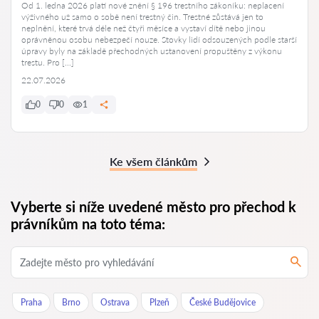
Od 1. ledna 2026 platí nové znění § 196 trestního zákoníku: neplacení
výživného už samo o sobě není trestný čin. Trestné zůstává jen to
neplnění, které trvá déle než čtyři měsíce a vystaví dítě nebo jinou
oprávněnou osobu nebezpečí nouze. Stovky lidí odsouzených podle starší
úpravy byly na základě přechodných ustanovení propuštěny z výkonu
trestu. Pro […]
22.07.2026
0
0
1
Ke všem článkům
Vyberte si níže uvedené město pro přechod k
právníkům na toto téma:
Praha
Brno
Ostrava
Plzeň
České Budějovice