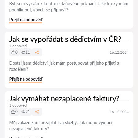
Byl jsem vyzván k kontrole daňového přiznání. Jaké kroky mám
podniknout, abych se připravil?
Přejít na odpověď
Jak se vypořádat s dědictvím v ČR?
1 odpověď
0
11
16.12.2024
Dostal jsem dědictví, jak mám postupovat při jeho přijetí a
rozdělení?
Přejít na odpověď
Jak vymáhat nezaplacené faktury?
1 odpověď
0
21
16.12.2024
Můj zákazník mi nezaplatil za služby. Jak mohu vymoci
nezaplacené faktury?