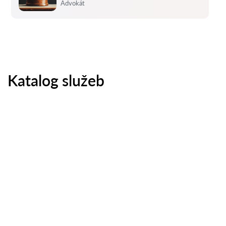
Hodnocení:
Advokát
Katalog služeb