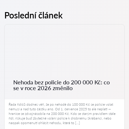
Poslední článek
Nehoda bez policie do 200 000 Kč: co
se v roce 2026 změnilo
Řada řidičů dodnes věří, že po nehodě do 100 000 Kč se policie volat
nemusí a nad tuto částku ano. Od 1. července 2025 to ale neplatí —
hranice se zdvojnásobila na 200 000 Kč. Kdo se starým pravidlem stále
řídí, riskuje buď zbytečné volání policie k drobnému škrábanci, nebo
naopak opomenutí ohlásit nehodu, která to […]