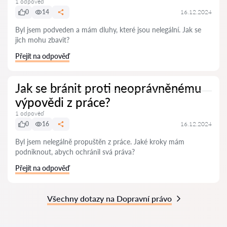
1 odpověď
0
14
16.12.2024
Byl jsem podveden a mám dluhy, které jsou nelegální. Jak se
jich mohu zbavit?
Přejít na odpověď
Jak se bránit proti neoprávněnému
výpovědi z práce?
1 odpověď
0
16
16.12.2024
Byl jsem nelegálně propuštěn z práce. Jaké kroky mám
podniknout, abych ochránil svá práva?
Přejít na odpověď
Všechny dotazy na Dopravní právo