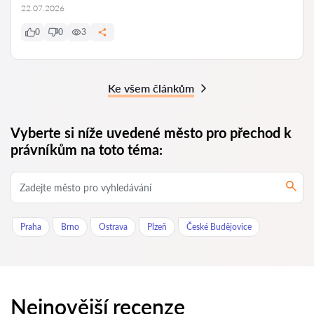
22.07.2026
0
0
3
Ke všem článkům
Vyberte si níže uvedené město pro přechod k
právníkům na toto téma:
Praha
Brno
Ostrava
Plzeň
České Budějovice
Nejnovější recenze