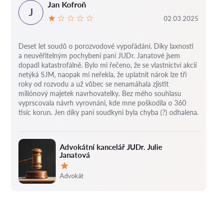
Jan Kofroň
J
02.03.2025
Deset let soudů o porozvodové vypořádání.
Díky laxnosti
a neuvěřitelným pochybení paní JUDr. Janatové jsem
dopadl katastrofálně.
Bylo mi řečeno, že se vlastnictví akcií
netýká SJM, naopak mi neřekla, že uplatnit nárok lze tři
roky od rozvodu a už vůbec se nenamáhala zjistit
miliónový majetek navrhovatelky.
Bez mého souhlasu
vyprscovala návrh vyrovnáni, kde mne poškodila o 360
tisíc korun.
Jen díky paní soudkyni byla chyba (?) odhalena.
Advokátní kancelář JUDr. Julie
Janatová
Hodnocení:
Advokát