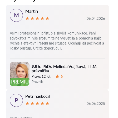
Martin
M
06.04.2026
Velmi profesionální přístup a skvělá komunikace. Paní
advokátka mi vše srozumitelně vysvětlila a pomohla najít
rychlé a efektivní řešení mé situace. Oceňuji její pečlivost a
lidský přístup. Určitě doporučuji.
JUDr. PhDr. Melinda Vrajíková, LL.M. –
právnička
Praxe:
12 let
5
Hodnocení:
PREMIUM
Právník
Petr naskočil
P
06.06.2025