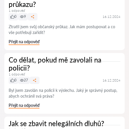
průkazu?
1 odpověď
0
9
16.12.2024
Ztratil jsem svůj občanský průkaz. Jak mám postupovat a co
vše potřebuji zařídit?
Přejít na odpověď
Co dělat, pokud mě zavolali na
policii?
1 odpověď
0
27
16.12.2024
Byl jsem zavolán na policii k výslechu. Jaký je správný postup,
abych ochránil svá práva?
Přejít na odpověď
Jak se zbavit nelegálních dluhů?