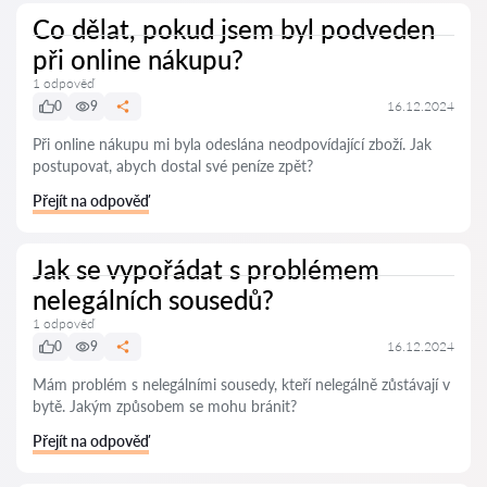
Co dělat, pokud jsem byl podveden
při online nákupu?
1 odpověď
0
9
16.12.2024
Při online nákupu mi byla odeslána neodpovídající zboží. Jak
postupovat, abych dostal své peníze zpět?
Přejít na odpověď
Jak se vypořádat s problémem
nelegálních sousedů?
1 odpověď
0
9
16.12.2024
Mám problém s nelegálními sousedy, kteří nelegálně zůstávají v
bytě. Jakým způsobem se mohu bránit?
Přejít na odpověď