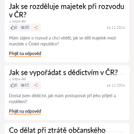
Jak se rozděluje majetek při rozvodu
v ČR?
1 odpověď
0
20
16.12.2024
Mám zájem o rozvod a chci vědět, jak se dělí majetek mezi
manžele v České republice?
Přejít na odpověď
Jak se vypořádat s dědictvím v ČR?
1 odpověď
0
11
16.12.2024
Dostal jsem dědictví, jak mám postupovat při jeho přijetí a
rozdělení?
Přejít na odpověď
Co dělat při ztrátě občanského