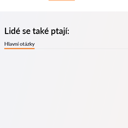
Lidé se také ptají:
Hlavní otázky
U nás najdete seznam nejlepších právníků v s kompletními
informacemi. Ceny, recenze, telefonní číslo a adresa.
Na naší službě najdete skutečné recenze právníků,