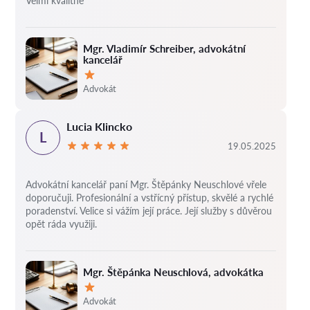
Velmi kvalitně
Mgr. Vladimír Schreiber, advokátní
kancelář
Hodnocení:
Advokát
Lucia Klincko
L
19.05.2025
Advokátní kancelář paní Mgr. Štěpánky Neuschlové vřele
doporučuji. Profesionální a vstřícný přístup, skvělé a rychlé
poradenství. Velice si vážím její práce. Její služby s důvěrou
opět ráda využiji.
Mgr. Štěpánka Neuschlová, advokátka
Hodnocení:
Advokát