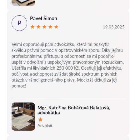
Pavel Šimon
P
19.03.2025
Velmi doporučuji paní advokátku, která mi poskytla
skvělou právní pomoc v opatrovnickém sporu. Díky jejímu
profesionálnímu přístupu a odbornosti se mi podařilo
uspět v odvolání s uspokojivým pravomocným rozsudkem.
Ušetřila mi likvidačních 250 000 Kč. Oceňuji její efektivitu,
pečlivost a schopnost zvládat široké spektrum právních
otázek v rámci generálního práva. Mockrát děkuji za její
pomoc!
Mgr. Kateřina Boháčová Balatová,
advokátka
Hodnocení:
Advokát