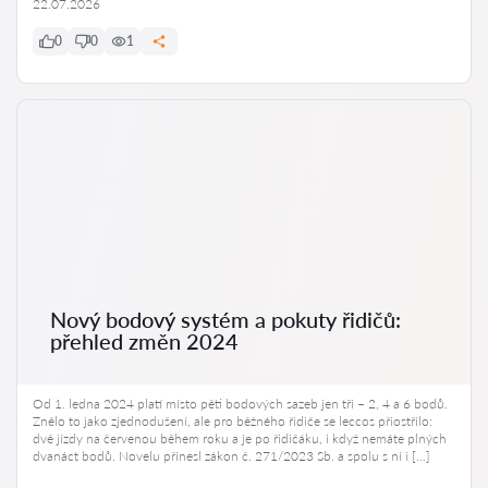
22.07.2026
0
0
1
Nový bodový systém a pokuty řidičů:
přehled změn 2024
Od 1. ledna 2024 platí místo pěti bodových sazeb jen tři – 2, 4 a 6 bodů.
Znělo to jako zjednodušení, ale pro běžného řidiče se leccos přiostřilo:
dvě jízdy na červenou během roku a je po řidičáku, i když nemáte plných
dvanáct bodů. Novelu přinesl zákon č. 271/2023 Sb. a spolu s ní i […]