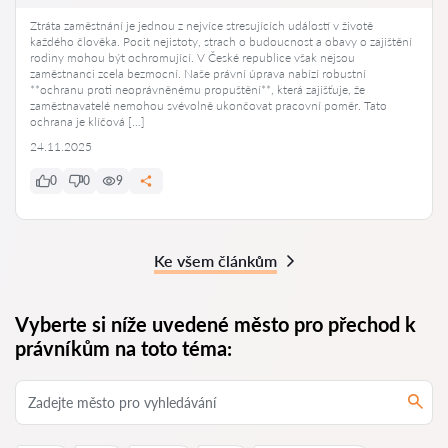
Ztráta zaměstnání je jednou z nejvíce stresujících událostí v životě
každého člověka. Pocit nejistoty, strach o budoucnost a obavy o zajištění
rodiny mohou být ochromující. V České republice však nejsou
zaměstnanci zcela bezmocní. Naše právní úprava nabízí robustní
**ochranu proti neoprávněnému propuštění**, která zajišťuje, že
zaměstnavatelé nemohou svévolně ukončovat pracovní poměr. Tato
ochrana je klíčová […]
24.11.2025
0
0
9
Ke všem článkům
Vyberte si níže uvedené město pro přechod k
právníkům na toto téma: