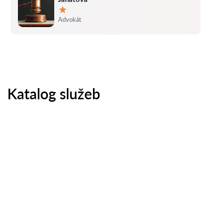
Hodnocení:
Advokát
Katalog služeb