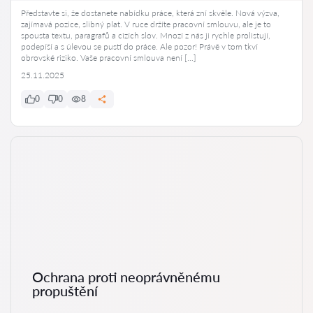
Představte si, že dostanete nabídku práce, která zní skvěle. Nová výzva,
zajímavá pozice, slibný plat. V ruce držíte pracovní smlouvu, ale je to
spousta textu, paragrafů a cizích slov. Mnozí z nás ji rychle prolistují,
podepíší a s úlevou se pustí do práce. Ale pozor! Právě v tom tkví
obrovské riziko. Vaše pracovní smlouva není […]
25.11.2025
0
0
8
Ochrana proti neoprávněnému
propuštění