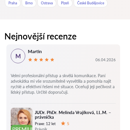
Praha
Brno
Ostrava
Plzeň
České Budějovice
Nejnovější recenze
Martin
M
06.04.2026
Velmi profesionální přístup a skvělá komunikace. Paní
advokátka mi vše srozumitelně vysvětlila a pomohla najít
rychlé a efektivní řešení mé situace. Oceňuji její pečlivost a
lidský přístup. Určitě doporučuji.
JUDr. PhDr. Melinda Vrajíková, LL.M. –
právnička
Praxe:
12 let
5
Hodnocení:
PREMIUM
Právník