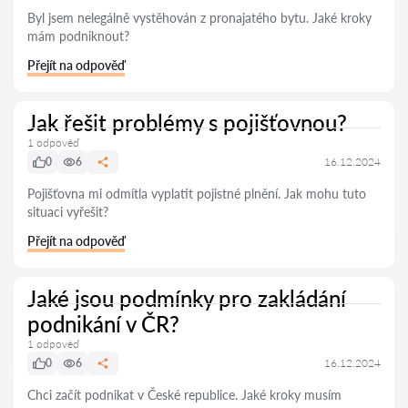
Byl jsem nelegálně vystěhován z pronajatého bytu. Jaké kroky
mám podniknout?
Přejít na odpověď
Jak řešit problémy s pojišťovnou?
1 odpověď
0
6
16.12.2024
Pojišťovna mi odmítla vyplatit pojistné plnění. Jak mohu tuto
situaci vyřešit?
Přejít na odpověď
Jaké jsou podmínky pro zakládání
podnikání v ČR?
1 odpověď
0
6
16.12.2024
Chci začít podnikat v České republice. Jaké kroky musím