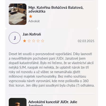
Mgr. Kateřina Boháčová Balatová,
advokátka
Hodnocení:
Advokát
Jan Kofroň
J
02.03.2025
Deset let soudů o porozvodové vypořádání.
Díky laxnosti
a neuvěřitelným pochybení paní JUDr. Janatové jsem
dopadl katastrofálně.
Bylo mi řečeno, že se vlastnictví akcií
netýká SJM, naopak mi neřekla, že uplatnit nárok lze tři
roky od rozvodu a už vůbec se nenamáhala zjistit
miliónový majetek navrhovatelky.
Bez mého souhlasu
vyprscovala návrh vyrovnáni, kde mne poškodila o 360
tisíc korun.
Jen díky paní soudkyni byla chyba (?) odhalena.
Advokátní kancelář JUDr. Julie
Janatová