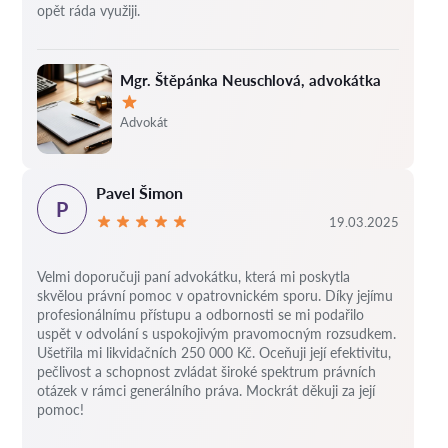
opět ráda využiji.
Mgr. Štěpánka Neuschlová, advokátka
Hodnocení:
Advokát
Pavel Šimon
P
19.03.2025
Velmi doporučuji paní advokátku, která mi poskytla
skvělou právní pomoc v opatrovnickém sporu. Díky jejímu
profesionálnímu přístupu a odbornosti se mi podařilo
uspět v odvolání s uspokojivým pravomocným rozsudkem.
Ušetřila mi likvidačních 250 000 Kč. Oceňuji její efektivitu,
pečlivost a schopnost zvládat široké spektrum právních
otázek v rámci generálního práva. Mockrát děkuji za její
pomoc!