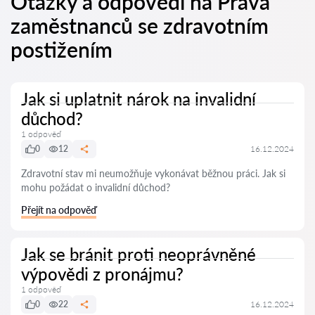
Otázky a odpovědi na Práva
zaměstnanců se zdravotním
postižením
Jak si uplatnit nárok na invalidní
důchod?
1 odpověď
0
12
16.12.2024
Zdravotní stav mi neumožňuje vykonávat běžnou práci. Jak si
mohu požádat o invalidní důchod?
Přejít na odpověď
Jak se bránit proti neoprávněné
výpovědi z pronájmu?
1 odpověď
0
22
16.12.2024