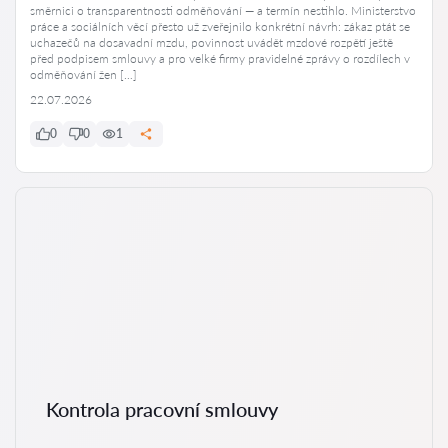
směrnici o transparentnosti odměňování — a termín nestihlo. Ministerstvo
práce a sociálních věcí přesto už zveřejnilo konkrétní návrh: zákaz ptát se
uchazečů na dosavadní mzdu, povinnost uvádět mzdové rozpětí ještě
před podpisem smlouvy a pro velké firmy pravidelné zprávy o rozdílech v
odměňování žen […]
22.07.2026
0
0
1
Kontrola pracovní smlouvy