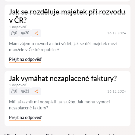
Jak se rozděluje majetek při rozvodu
v ČR?
1 odpověď
0
20
16.12.2024
Mám zájem o rozvod a chci vědět, jak se dělí majetek mezi
manžele v České republice?
Přejít na odpověď
Jak vymáhat nezaplacené faktury?
1 odpověď
0
21
16.12.2024
Můj zákazník mi nezaplatil za služby. Jak mohu vymoci
nezaplacené faktury?
Přejít na odpověď