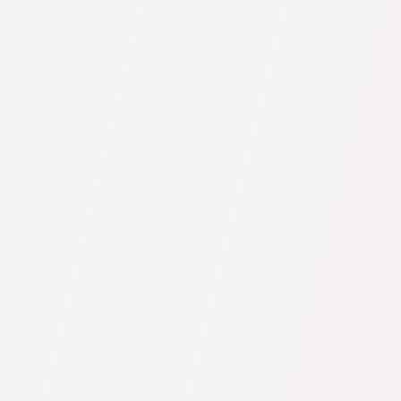
U nás najdete seznam nejlepších právníků v s kompletními
informacemi. Ceny, recenze, telefonní číslo a adresa.
Na naší službě najdete skutečné recenze právníků,
neodstraňujeme negativní recenze a není možné je uměle
navýšit.
Konzultace právníků v začíná od 1400 CZK a výše (ceny se
mohou lišit podle složitosti otázky a formy odpovědi).
Nejprve formulujte svou otázku jasně a stručně a zkuste ji
položit. Pokud není složitá a lze na ni rychle odpovědět,
právníci na ni často odpovídají zdarma. Právo určit cenu
konzultace však zůstává na právníkovi.
To lze provést na české službě pro vyhledávání právníků
Pravnici-cz.com zcela zdarma. Je důležité vědět, že pohodlné
vyhledávání a spojení se specialistou jsou zdarma, ale
konzultace a služby samotných specialistů mohou být
zpoplatněny.
Ceny za služby právníků se odvíjejí od rozsahu práce a
složitosti případu. Průměrná cena služeb právníka začíná od