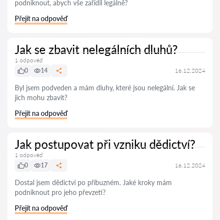
podniknout, abych vše zařídil legálně?
Přejít na odpověď
Jak se zbavit nelegálních dluhů?
1 odpověď
0
14
16.12.2024
Byl jsem podveden a mám dluhy, které jsou nelegální. Jak se
jich mohu zbavit?
Přejít na odpověď
Jak postupovat při vzniku dědictví?
1 odpověď
0
17
16.12.2024
Dostal jsem dědictví po příbuzném. Jaké kroky mám
podniknout pro jeho převzetí?
Přejít na odpověď