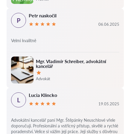
Petr naskočil
P
06.06.2025
Velmi kvalitně
Mgr. Vladimír Schreiber, advokátní
kancelář
Hodnocení:
Advokát
Lucia Klincko
L
19.05.2025
Advokátní kancelář paní Mgr. Štěpánky Neuschlové vřele
doporučuji. Profesionální a vstřícný přístup, skvělé a rychlé
poradenství. Velice si vážím její práce. Její služby s důvěrou