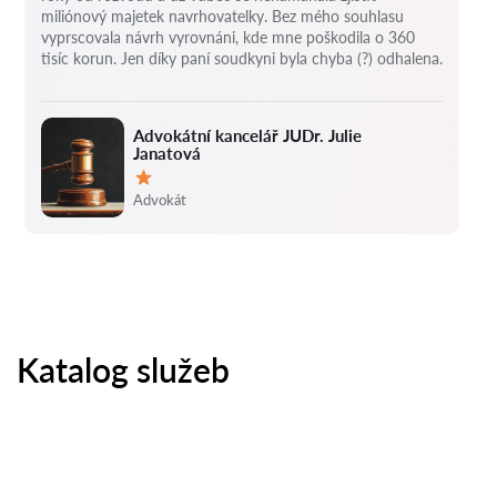
miliónový majetek navrhovatelky.
Bez mého souhlasu
vyprscovala návrh vyrovnáni, kde mne poškodila o 360
tisíc korun.
Jen díky paní soudkyni byla chyba (?) odhalena.
Advokátní kancelář JUDr. Julie
Janatová
Hodnocení:
Advokát
Katalog služeb