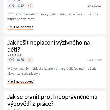
1 odpověď
0
15
16.12.2024
Můj zaměstnavatel mi nevyplatil mzdu. Jak se mohu bránit a
získat peníze zpět?
Přejít na odpověď
Jak řešit neplacení výživného na
děti?
1 odpověď
0
26
16.12.2024
Můj ex-manžel neplatí výživné na naše děti. Co mám dělat,
abych zajistila platby?
Přejít na odpověď
Jak se bránit proti neoprávněnému
výpovědi z práce?
1 odpověď