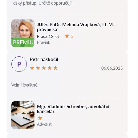
lidský přístup. Určitě doporučuji.
JUDr. PhDr. Melinda Vrajíková, LL.M. –
právnička
Praxe:
12 let
5
Hodnocení:
PREMIUM
Právník
Petr naskočil
P
06.06.2025
Velmi kvalitně
Mgr. Vladimír Schreiber, advokátní
kancelář
Hodnocení:
Advokát