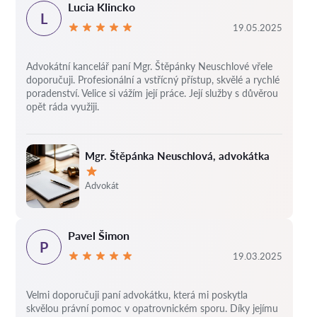
Lucia Klincko
L
19.05.2025
Advokátní kancelář paní Mgr. Štěpánky Neuschlové vřele
doporučuji. Profesionální a vstřícný přístup, skvělé a rychlé
poradenství. Velice si vážím její práce. Její služby s důvěrou
opět ráda využiji.
Mgr. Štěpánka Neuschlová, advokátka
Hodnocení:
Advokát
Pavel Šimon
P
19.03.2025
Velmi doporučuji paní advokátku, která mi poskytla
skvělou právní pomoc v opatrovnickém sporu. Díky jejímu