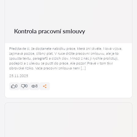
Kontrola pracovní smlouvy
Představte si, že dostanete nabídku práce, která zní skvěle. Nová výzva,
zajímavá pozice, slibný plat. V ruce držíte pracovní smlouvu, ale je to
spousta textu, paragrafů a cizích slov. Mnozí z nás ji rychle prolistují,
podepíší a s úlevou se pustí do práce. Ale pozor! Právě v tom tkví
obrovské riziko. Vaše pracovní smlouva není […]
25.11.2025
0
0
8