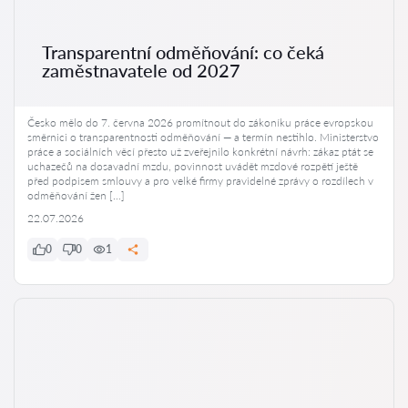
Transparentní odměňování: co čeká
zaměstnavatele od 2027
Česko mělo do 7. června 2026 promítnout do zákoníku práce evropskou
směrnici o transparentnosti odměňování — a termín nestihlo. Ministerstvo
práce a sociálních věcí přesto už zveřejnilo konkrétní návrh: zákaz ptát se
uchazečů na dosavadní mzdu, povinnost uvádět mzdové rozpětí ještě
před podpisem smlouvy a pro velké firmy pravidelné zprávy o rozdílech v
odměňování žen […]
22.07.2026
0
0
1