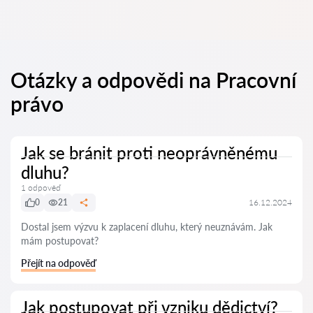
Otázky a odpovědi na Pracovní
právo
Jak se bránit proti neoprávněnému
dluhu?
1 odpověď
0
21
16.12.2024
Dostal jsem výzvu k zaplacení dluhu, který neuznávám. Jak
mám postupovat?
Přejít na odpověď
Jak postupovat při vzniku dědictví?