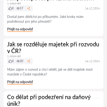
1 odpověď
0
17
16.12.2024
Dostal jsem dědictví po příbuzném. Jaké kroky mám
podniknout pro jeho převzetí?
Přejít na odpověď
Jak se rozděluje majetek při rozvodu
v ČR?
1 odpověď
0
20
16.12.2024
Mám zájem o rozvod a chci vědět, jak se dělí majetek mezi
manžele v České republice?
Přejít na odpověď
Co dělat při podezření na daňový
únik?