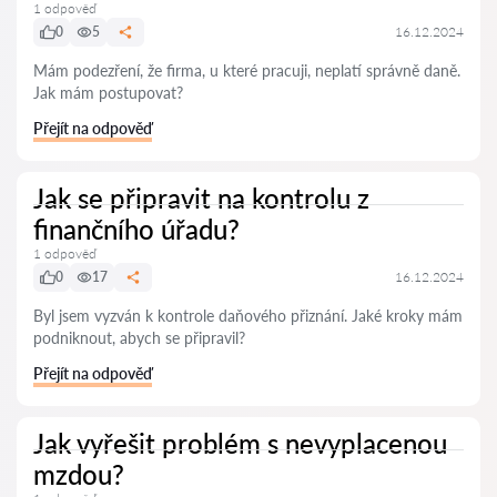
1 odpověď
0
5
16.12.2024
Mám podezření, že firma, u které pracuji, neplatí správně daně.
Jak mám postupovat?
Přejít na odpověď
Jak se připravit na kontrolu z
finančního úřadu?
1 odpověď
0
17
16.12.2024
Byl jsem vyzván k kontrole daňového přiznání. Jaké kroky mám
podniknout, abych se připravil?
Přejít na odpověď
Jak vyřešit problém s nevyplacenou
mzdou?