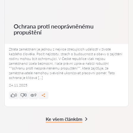
Ochrana proti neoprávněnému
propuštění
Ztráta zaměstnání je jednou z nejvíce stresujících událostí v životě
každého člověka. Pocit nejistoty, strach o budoucnost a obavy o zajištění
rodiny mohou být ochromující. V České republice však nejsou
zaměstnanci zcela bezmocní. Naše právní úprava nabízí robustní
**ochranu proti neoprávněnému propuštění**, která zajišťuje, že
zaměstnavatelé nemohou svévolně ukončovat pracovní poměr. Tato
ochrana je klíčová […]
24.11.2025
0
0
9
Ke všem článkům