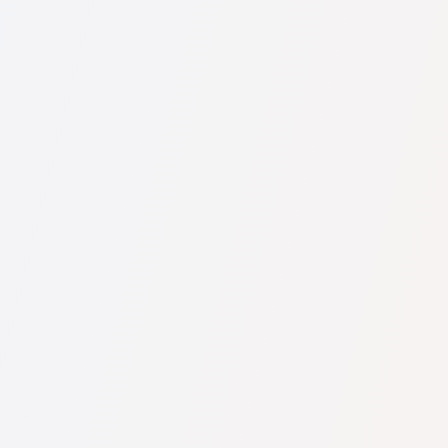
U nás najdete seznam nejlepších právníků v s kompletními
informacemi. Ceny, recenze, telefonní číslo a adresa.
Na naší službě najdete skutečné recenze právníků,
neodstraňujeme negativní recenze a není možné je uměle
navýšit.
Konzultace právníků v začíná od 1400 CZK a výše (ceny se
mohou lišit podle složitosti otázky a formy odpovědi).
Nejprve formulujte svou otázku jasně a stručně a zkuste ji
položit. Pokud není složitá a lze na ni rychle odpovědět,