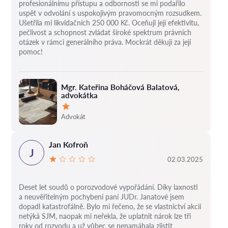
profesionálnímu přístupu a odbornosti se mi podařilo
uspět v odvolání s uspokojivým pravomocným rozsudkem.
Ušetřila mi likvidačních 250 000 Kč. Oceňuji její efektivitu,
pečlivost a schopnost zvládat široké spektrum právních
otázek v rámci generálního práva. Mockrát děkuji za její
pomoc!
Mgr. Kateřina Boháčová Balatová,
advokátka
Hodnocení:
Advokát
Jan Kofroň
J
02.03.2025
Deset let soudů o porozvodové vypořádání.
Díky laxnosti
a neuvěřitelným pochybení paní JUDr. Janatové jsem
dopadl katastrofálně.
Bylo mi řečeno, že se vlastnictví akcií
netýká SJM, naopak mi neřekla, že uplatnit nárok lze tři
roky od rozvodu a už vůbec se nenamáhala zjistit