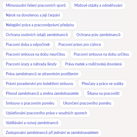
Mimosoudní řešení pracovních sporů
Mzdové otázky a odměňování
Nárok na dovolenou a její čerpání
Nelegální práce a pracovněprávní předpisy
Ochrana osobních údajů zaměstnanců
Ochrana práv zaměstnanců
Pracovní doba a odpočinek
Pracovní právo pro cizince
Pracovní smlouva na dobu neurčitou
Pracovní smlouva na dobu určitou
Pracovní úrazy a náhrada škody
Práva matek a rodičovská dovolená
Práva zaměstnanců se zdravotním postižením
Právní poradenství pro kolektivní smlouvy
Přesčasy a práce ve svátky
Převod zaměstnanců a změna zaměstnavatele
Šikana na pracovišti
Smlouvy o pracovním poměru
Ukončení pracovního poměru
Uplatňování pracovního práva v soudních sporech
Vzdělávání a rozvoj zaměstnanců
Zastupování zaměstnanců při jednání se zaměstnavatelem